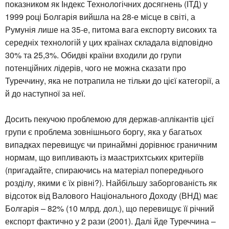
показником як Індекс Технологічних досягнень (ІТД) у
1999 році Болгарія вийшла на 28-е місце в світі, а
Румунія лише на 35-е, питома вага експорту високих та
середніх технологій у цих країнах складала відповідно
30% та 25,3%. Обидві країни входили до групи
потенційних лідерів, чого не можна сказати про
Туреччину, яка не потрапила не тільки до цієї категорії, а
й до наступної за неї.
Досить пекучою проблемою для держав-аплікантів цієї
групи є проблема зовнішнього боргу, яка у багатьох
випадках перевищує чи принаймні дорівнює граничним
нормам, що випливають із маастрихтських критеріїв
(пригадайте, спираючись на матеріал попереднього
розділу, якими є їх рівні?). Найбільшу заборгованість як
відсоток від Валового Національного Доходу (ВНД) має
Болгарія – 82% (10 млрд. дол.), що перевищує її річний
експорт фактично у 2 рази (2001). Далі йде Туреччина –