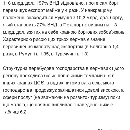
116 млрд. дол., і 57% ВНД відповідно, проте сам борг
перевищує експорт майже у 4 рази. У найкращому
положенні знаходиться Румунія з 10,2 млрд. дол. боргу,
який становить 27% ВНД, а її експорт є вищим на 1,3
млрд. дол. взятих на себе країною боргових зобов’язань.
Характерною рисою цих трьох держав є значне
перевищення імпорту над експортом (в Болгарії в 1,4
рази, в Румунії в 1,35, в Туреччині в 1,3).
Структурна перебудова господарства в державах цього
регіону проходила більш повільними темпами ніж в
інших країнах ЦСЄ, а відтак питома вага сільського
господарства продовжує залишатися доволі високою, а
сфери послуг (не зважаючи на розвиток туризму) поки
що малою, що наявно випливає з наведеної нижче
таблиці 6.2.