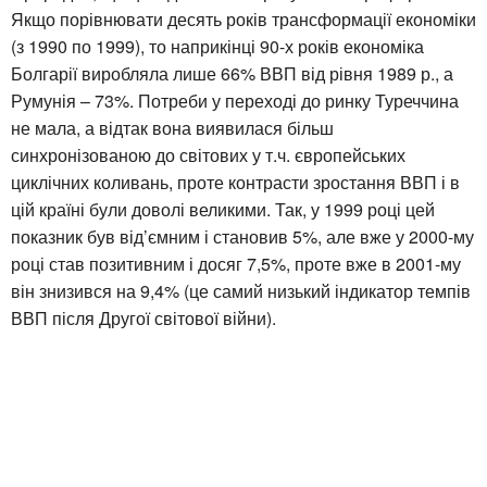
Якщо порівнювати десять років трансформації економіки
(з 1990 по 1999), то наприкінці 90-х років економіка
Болгарії виробляла лише 66% ВВП від рівня 1989 р., а
Румунія – 73%. Потреби у переході до ринку Туреччина
не мала, а відтак вона виявилася більш
синхронізованою до світових у т.ч. європейських
циклічних коливань, проте контрасти зростання ВВП і в
цій країні були доволі великими. Так, у 1999 році цей
показник був від’ємним і становив 5%, але вже у 2000-му
році став позитивним і досяг 7,5%, проте вже в 2001-му
він знизився на 9,4% (це самий низький індикатор темпів
ВВП після Другої світової війни).