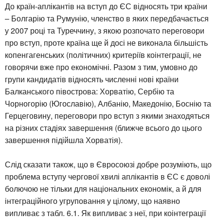
До країн-аплікантів на вступ до ЄС відносять три країни
– Болгарію та Румунію, членство в яких передбачається
у 2007 році та Туреччину, з якою розпочато переговори
про вступ, проте країна ще й досі не виконала більшість
копенгагенських (політичних) критеріїв коінтеграції, не
говорячи вже про економічні. Разом з тим, умовно до
групи кандидатів відносять численні нові країни
Балканського півострова: Хорватію, Сербію та
Чорногорію (Югославію), Албанію, Македонію, Боснію та
Герцеговину, переговори про вступ з якими знаходяться
на різних стадіях завершення (ближче всього до цього
завершення підійшла Хорватія).
Слід сказати також, що в Євросоюзі добре розуміють, що
проблема вступу чергової хвилі аплікантів в ЄС є доволі
болючою не тільки для національних економік, а й для
інтеграційного угруповання у цілому, що наявно
випливає з табл. 6.1. Як випливає з неї, при коінтеграції