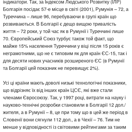
індикатори. Так, за Індексом Людського Розвитку (ІЛР)
Болгарія посідає 57-е місце в світі (2001), Румунія – 72, а
Туреччина – лише 96, перебуваючи в групі країн що
розвиваються. В Болгарії є дещо вищою тривалість
життя – 72 роки, у той час як в Румунії і Туреччині лише
70. Європейський Союз турбує також той факт, що
майже 15% населення Туреччини у віці після 15 років є
неграмотними, що не є типовим як для країн ЄС-15, так і
для десяти нових учасників розширеного ЄС (в Румунії
та Болгарії цей показник не перевищує 2%).
Усі ці країни мають доволі низькі технологічні показники,
що відрізняє їх від інших країн ЦСЄ, які вже стали
членами Євросоюзу. Так, у 1997 році, витрати на науку і
науково-технічні розробки становили в Болгарії 12 дол./
жителя, а в Румунії – 8, це при тому що в цей же період в
Словенії вони сягнули 112 дол., а в Чехії – 76. Тим не
менше у відповідності із світовими рейтингами за таким