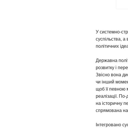
У системно-стр
суспільства, а
політичних іде
Державна політ
розвитку і пер
Звісно вона ди
чи інший момен
щоб її певною 
реалізації. По
на історичну п
спрямована на 
Інтегровано сус