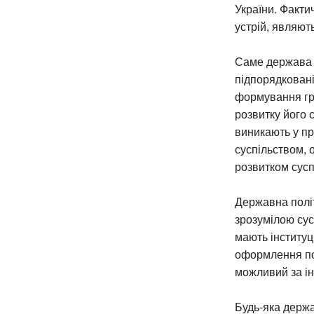
України. Факти
устрій, являют
Саме держава є
підпорядковані
формування гр
розвитку його 
виникають у п
суспільством, 
розвитком сусп
Державна полі
зрозумілою сус
мають інституц
оформлення пол
можливий за ін
Будь-яка держа