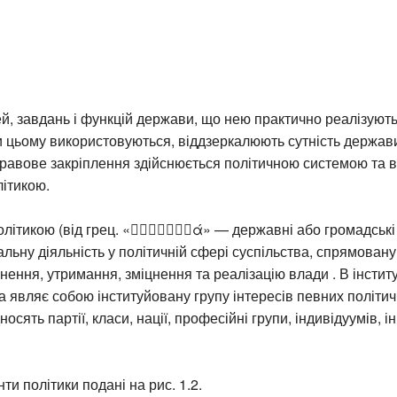
ей, завдань і функцій держави, що нею практично реалізуютьс
ри цьому використовуються, віддзеркалюють сутність держави
равове закріплення здійснюється політичною системою та 
ітикою.
олітикою (від грец. «ά» — державні або громадські
альну діяльність у політичній сфері суспільства, спрямован
нення, утримання, зміцнення та реалізацію влади . В інсти
ка являє собою інституйовану групу інтересів певних політичн
носять партії, класи, нації, професійні групи, індивідуумів, і
ти політики подані на рис. 1.2.