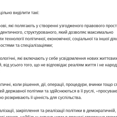
ільно виділити такі:
ві, які полягають у створенні узгодженого правового прост
дентичного, структурованого, який дозволяє максимально
 технології політичної, економічної, соціальної та іншої діял
остями та спеціалізаціями;
ологічні, які включають у себе усвідомлення нових життєвих
ій, від усього того, що не відповідає реаліям життя і не нар
;
ктичні, коли рішення, дії, операції, процедури, вчинки тощо 
ей державної політики та здійснюються в її руслі, «просува
но розкривають її цінність для суспільства.
ізації, закріплення та реалізації політики в демократичній, 
ві стають найбільш актуальними в процесі створення гром