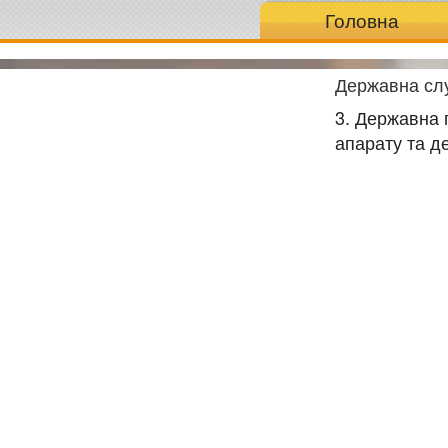
Головна
Державна слу
3. Державна 
апарату та д