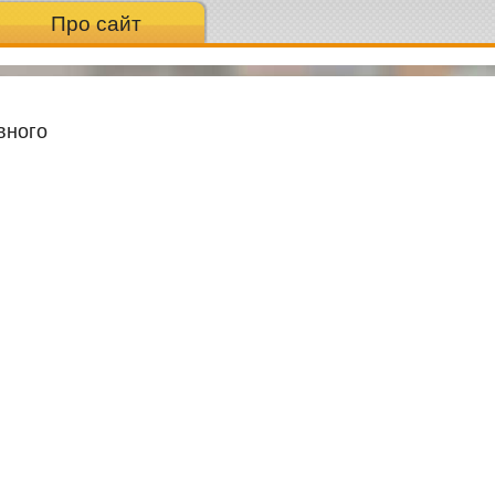
Про сайт
вного