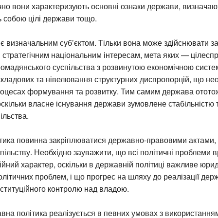
чно вони характеризують основні ознаки держави, визначаю
ь собою цілі держави тощо.
 визначальним суб’єктом. Тільки вона може здійснювати за
 стратегічним національним інтересам, мета яких — цілес
омадянського суспільства з розвинутою економічною систе
складових та нівелювання структурних диспропорцій, що не
роцесах формування та розвитку. Тим самим держава отото
оскільки власне існування держави зумовлене стабільністю
ільства.
тика повинна закріплюватися державно-правовими актами, 
пільству. Необхідно зауважити, що всі політичні проблеми 
ійний характер, оскільки в державній політиці важливе юри
ітичних проблем, і що прогрес на шляху до реалізації держ
ституційного контролю над владою.
вна політика реалізується в певних умовах з використання