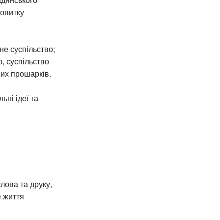
озвитку
не суспільство;
, суспільство
них прошарків.
ьні ідеї та
лова та друку,
е життя