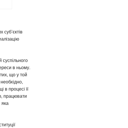
х суб’єктів
еалізацію
й суспільного
ереси в ньому.
тих, що у той
 необхідно,
і в процесі її
ою, працювати
 яка
ституції