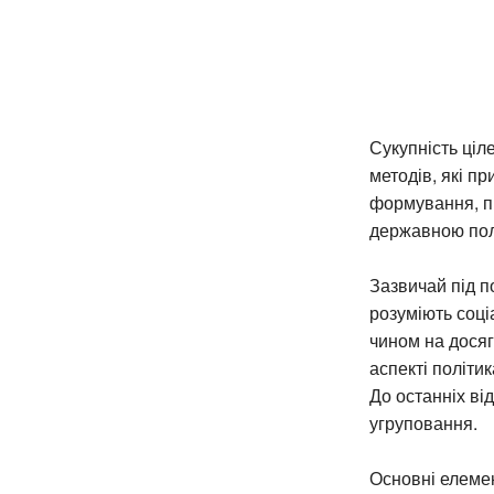
Сукупність ціл
методів, які п
формування, п
державною пол
Зазвичай під п
розуміють соці
чином на досяг
аспекті політи
До останніх від
угруповання.
Основні елемен