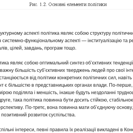
уктурному аспекті політика являє собою структуру політични
 в системно-функціональному аспекті — інституалізацію та р
алів, цілей, завдань, програм тощо.
ика являє собою оптимальний синтез об’єктивних тенденці
еважну більшість суб’єктивних тверджень людей про свої інт
станціюється від політики конкретних політичних сил, навіть 
т є більшістю в представницьких органах влади. По-перше,
мірою поділяла і меншість, інакше будуть нездоланні труднощ
-друге, така політика повинна бути досить стійкою, стабільн
ерспективу. По-третє, вона повинна мати об’єднуючу основу,
позитивний розвиток суспільства.
пільні інтереси, певні правила їх реалізації викладені в Кон