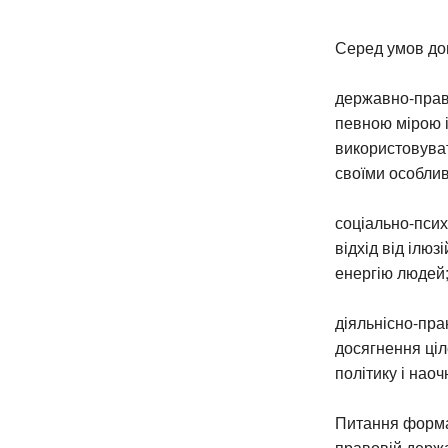
Серед умов доц
державно-право
певною мірою і
використовувати
своїми особлив
соціально-псих
відхід від ілюз
енергію людей
діяльнісно-пра
досягнення ціл
політику і наоч
Питання формал
правовій держа