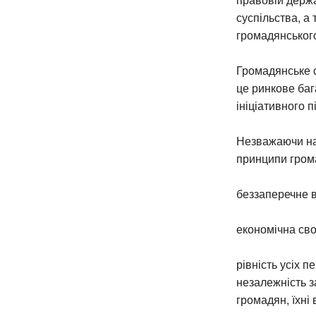
суспільства, 
громадянського
Громадянське с
це ринкове баг
ініціативного 
Незважаючи на 
принципи грома
беззаперечне в
економічна сво
рівність усіх 
незалежність з
громадян, їхні 