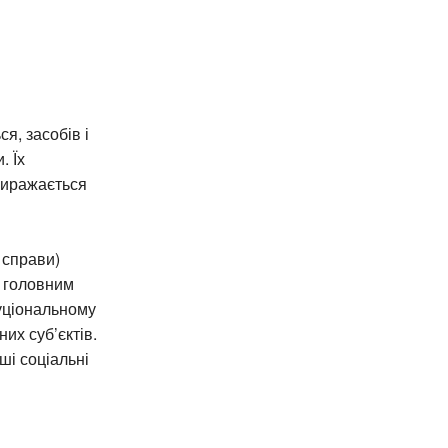
я, засобів і
. Їх
виражається
 справи)
у головним
туціональному
их суб’єктів.
нші соціальні