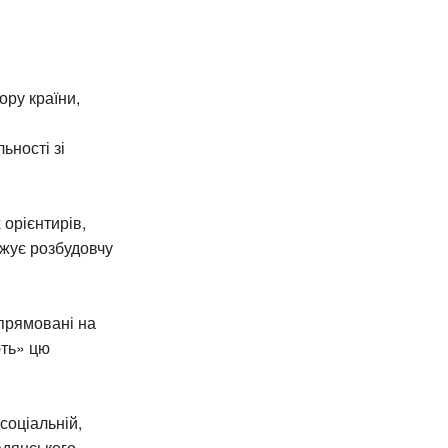
ору країни,
ьності зі
 орієнтирів,
оджує розбудовчу
спрямовані на
ють» цю
соціальній,
адянського