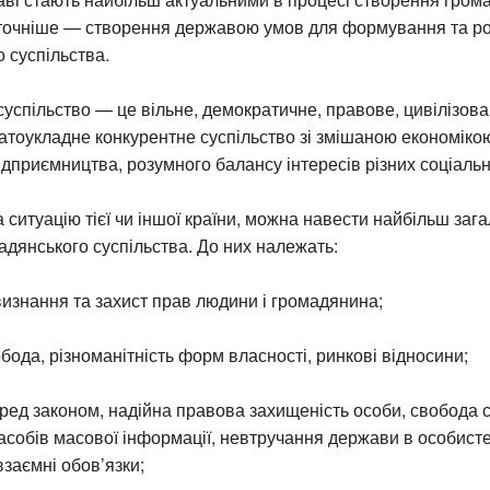
а точніше — створення державою умов для формування та р
 суспільства.
успільство — це вільне, демократичне, правове, цивілізова
атоукладне конкурентне суспільство зі змішаною економікою
підприємництва, розумного балансу інтересів різних соціаль
ситуацію тієї чи іншої країни, можна навести найбільш загал
дянського суспільства. До них належать:
изнання та захист прав людини і громадянина;
бода, різноманітність форм власності, ринкові відносини;
перед законом, надійна правова захищеність особи, свобода с
асобів масової інформації, невтручання держави в особист
взаємні обов’язки;