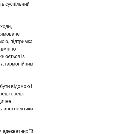
ть суспільний
ходи,
прямоване
мою, підтримка
одмінно
жнюється із
 та гармонійним
бути відомою і
врешті-решт
дичне
авної політики
м адекватних їй