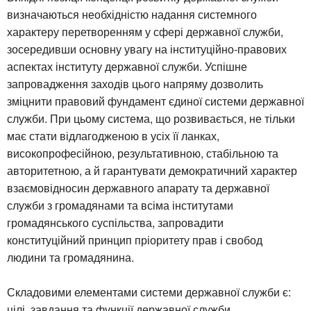
визначаються необхідністю надання системного
характеру перетворенням у сфері державної служби,
зосередивши основну увагу на інституційно-правових
аспектах інституту державної служби. Успішне
запровадження заходів цього напряму дозволить
зміцнити правовий фундамент єдиної системи державної
служби. При цьому система, що розвивається, не тільки
має стати відлагодженою в усіх її ланках,
високопрофесійною, результативною, стабільною та
авторитетною, а й гарантувати демократичний характер
взаємовідносин державного апарату та державної
служби з громадянами та всіма інститутами
громадянського суспільства, запровадити
конституційний принцип пріоритету прав і свобод
людини та громадянина.
Складовими елементами системи державної служби є:
цілі, завдання та функції державної служби.