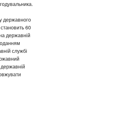
 годувальника.
у державного
 становить 60
 на державній
поданням
вній службі
ержавний
а державній
довжувати