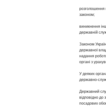
розголошення в
законом;
виникнення ін
державній служ
Законом Україн
державної вла
надання роботи
органі з урахув
У деяких орга
державно-служ
Державний служ
відповідно до 
посадових обов