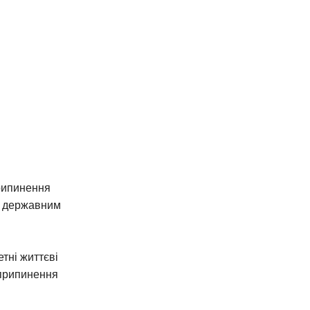
рипинення
я державним
тні життєві
 припинення