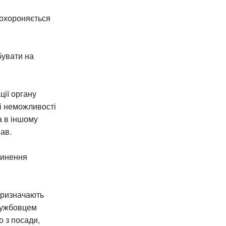
 охороняється
бувати на
ції органу
і неможливості
а в іншому
мав.
пинення
призначають
службовцем
о з посади,