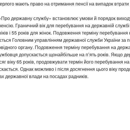
мерлого мають право на отримання пенсії на випадок втрати
 «Про державну службу» встановлює умови й порядок виход
енсію. Граничний вік для перебування на державній службі
віків і 55 років для жінок. Подовження терміну перебування
юється Головним управлінням державної служби України за 
овідного органу. Подовження терміну перебування на держа
ужбовця допускається щонайбільше на п’ять років. Якщо д
яг віку 65 років, продовжувати термін його перебування н
скається. Однак можливо і після досягнення цього віку про
ах державної влади на посадах радників.