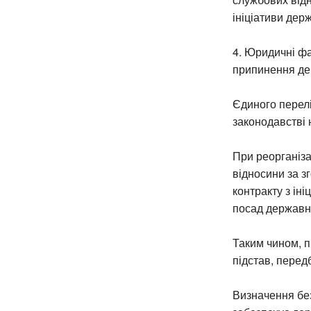
ініціативи дер
4. Юридичні фа
припинення дер
Єдиного перел
законодавстві 
При реорганізац
відносини за 
контракту з ін
посад державн
Таким чином, 
підстав, перед
Визначення бе