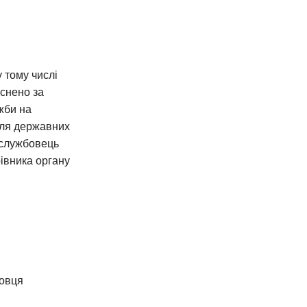
 тому числі
снено за
жби на
для державних
 службовець
рівника органу
бовця