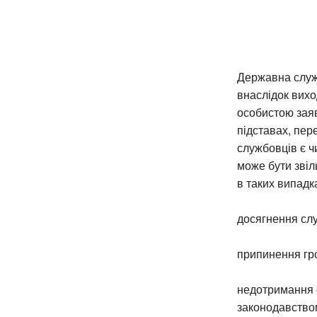
Державна служб
внаслідок вихо
особистою зая
підставах, пер
службовців є 
може бути звіл
в таких випадк
досягнення слу
припинення гр
недотримання 
законодавство