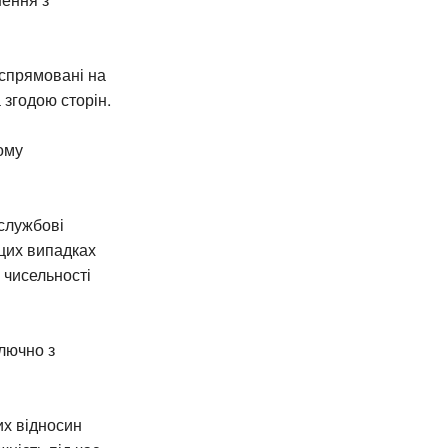
 спрямовані на
згодою сторін.
ому
 службові
цих випадках
 чисельності
лючно з
х відносин