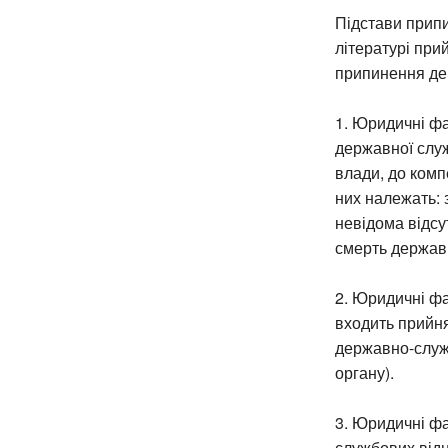
Підстави припи
літературі при
припинення де
1. Юридичні фа
державної служ
влади, до комп
них належать: 
невідома відсу
смерть держав
2. Юридичні фа
входить прийн
державно-служб
органу).
3. Юридичні ф
службових відн