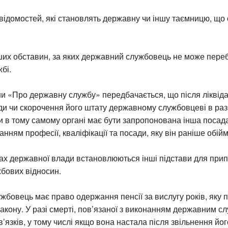
ідомостей, які становлять державну чи іншу таємницю, що
ших обставин, за яких державний службовець не може пере
бі.
и «Про державну службу» передбачається, що після ліквіда
ди чи скорочення його штату державному службовцеві в раз
 в тому самому органі має бути запропонована інша посад
анням професії, кваліфікації та посади, яку він раніше обій
нах державної влади встановлюються інші підстави для при
бових відносин.
бовець має право одержання пенсії за вислугу років, яку 
закону. У разі смерті, пов’язаної з виконанням державним 
’язків, у тому числі якщо вона настала після звільнення йог