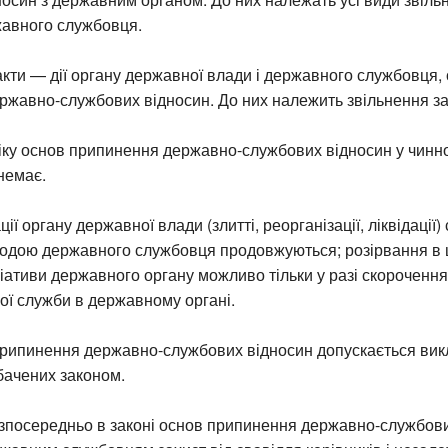
жавного службовця.
кти — дії органу державної влади і державного службовця,
жавно-службових відносин. До них належить звільнення за 
іку основ припинення державно-службових відносин у чинн
немає.
ії органу державної влади (злитті, реорганізації, ліквідації)
згодою державного службовця продовжуються; розірвання в 
іціативи державного органу можливо тільки у разі скорочення
ої служби в державному органі.
припинення державно-службових відносин допускається вик
бачених законом.
зпосередньо в законі основ припинення державно-службови