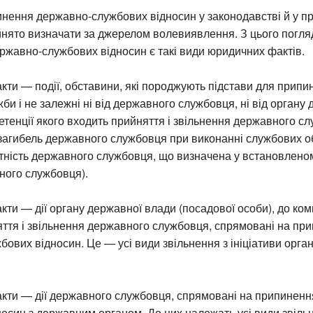
нення державно-службових відносин у законодавстві й у п
йнято визначати за джерелом волевиявлення. З цього погля
ржавно-службових відносин є такі види юридичних фактів.
кти — події, обставини, які породжують підстави для припи
би і не залежні ні від державного службовця, ні від органу
етенції якого входить прийняття і звільнення державного с
загибель державного службовця при виконанні службових об
тність державного службовця, що визначена у встановлено
ного службовця).
кти — дії органу державної влади (посадової особи), до ком
яття і звільнення державного службовця, спрямовані на пр
ових відносин. Це — усі види звільнення з ініціативи орган
акти — дії державного службовця, спрямовані на припинен
осин з державним органом. До них належать усі види звіль