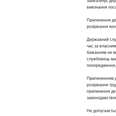
забезпечує дер
виконання поса
Припинення де
розірвання кон
Державний слу
час за власни
бажанням не м
службовець має
попередження, 
Припиненням д
розірвання труд
припинення де
законодавство
Не допускаєтьс