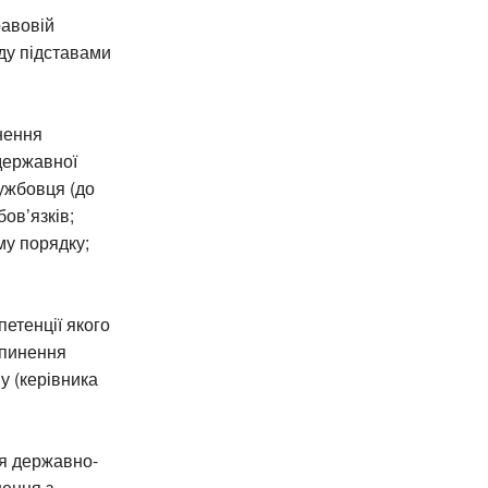
равовій
ду підставами
нення
 державної
лужбовця (до
ов’язків;
му порядку;
петенції якого
ипинення
у (керівника
ня державно-
нення з