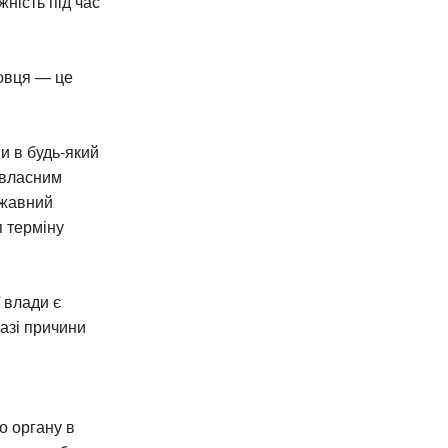
ність під час
овця — це
 в будь-який
 власним
ржавний
я терміну
 влади є
разі причини
о органу в