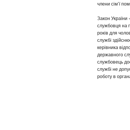
члени сім’ї по
Закон України
службовця на п
років для чоло
службі здійсн
керівника відп
державного сл
службовець дос
службі не допу
роботу в орган