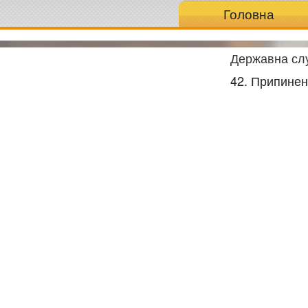
Головна
Державна слу
42. Припине