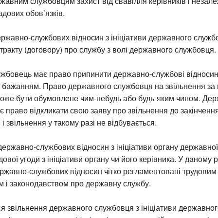
жавним службовцям захист від свавілля керівників і незалеж
дових обов’язків.
ржавно-службових відносин з ініціативи державного служб
тракту (договору) про службу з волі державного службовця.
жбовець має право припинити державно-службові відносини
м бажанням. Право державного службовця на звільнення за
оже бути обумовлене чим-небудь або будь-яким чином. Де
 право відкликати свою заяву про звільнення до закінченн
і звільнення у такому разі не відбувається.
ержавно-службових відносин з ініціативи органу державної
ової угоди з ініціативи органу чи його керівника. У даному 
ржавно-службових відносин чітко регламентовані трудовим
м і законодавством про державну службу.
я звільнення державного службовця з ініціативи державног