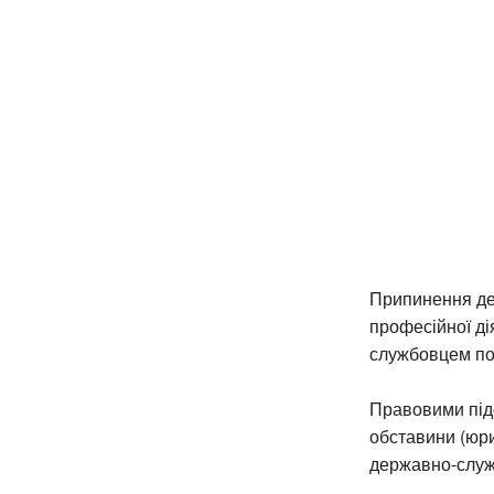
Припинення де
професійної д
службовцем по
Правовими під
обставини (юри
державно-служ