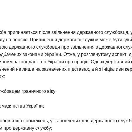
а припиняється після звільнення державного службовця, у
ду на пенсію. Припинення державної служби може бути здій
вою державного службовця про звільнення з державної слу
едбачених законами України. Отже, у розглянутому аспекті 
чинним законодавство України про працю. Однак державний
ьнений не лише на зазначених підставах, а й з ініціативи ке
ах:
жбовцем граничного віку;
омадянства України;
обов’язків і обмежень, установлених для державного служ
м про державну службу;