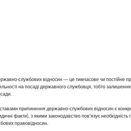
ржавно-службових відносин — це тимчасове чи постійне п
іяльності на посаді державного службовця, тобто залишенн
сади.
ставами припинення державно-службових відносин є конкре
дичні факти), з якими законодавство пов’язує необхідність
бових правовідносин.