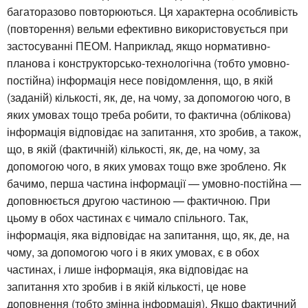
багаторазово повторюються. Ця характерна особливість
(повторення) вельми ефективно використовується при
застосуванні ПЕОМ. Наприклад, якщо нормативно-
планова і конструкторсько-технологічна (тобто умовно-
постійна) інформація несе повідомлення, що, в якій
(заданій) кількості, як, де, на чому, за допомогою чого, в
яких умовах тощо треба робити, то фактична (облікова)
інформація відповідає на запитання, хто зробив, а також,
що, в якій (фактичній) кількості, як, де, на чому, за
допомогою чого, в яких умовах тощо вже зроблено. Як
бачимо, перша частина інформації — умовно-постійна —
доповнюється другою частиною — фактичною. При
цьому в обох частинах є чимало спільного. Так,
інформація, яка відповідає на запитання, що, як, де, на
чому, за допомогою чого і в яких умовах, є в обох
частинах, і лише інформація, яка відповідає на
запитання хто зробив і в якій кількості, це нове
доповнення (тобто змінна інформація). Якщо фактичний