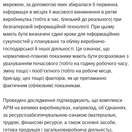
мережею, за допомогою яких збиралася б первинна
інформація в місцях її масового виникнення в ритмі
виробництва (тобто в час, близький до реального) при
безпаперовій інформаційній технології. При цьому
мають бути визначені єдині кроки для інформаційних
сукупностей у плануванні та обліку виробничо-
господарської й іншої діяльності. Це означає, що
нормативно-планові показники мають бути розраховані з
урахуванням почасового (тобто на годину робочого часу,
зміну тощо) і пооб’єктного (тобто на робоче місце,
бригаду, цех тощо) факторів, як це притаманно
фактичним (обліковим) показникам.
Проведені дослідження підтверджують, що комплекси
АРМ на великих виробництвах, наприклад, об’єднаннях,
за ресурсозабезпечувальною ознакою (матеріальні,
трудові, фінансові ресурси, а також основні засоби,
готова продукція і загальновиробнича діяльність),