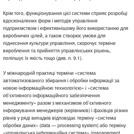
Крім того, функціонування цієї системи сприяє розробці
вдосконалених форм і методів управління
підприємством і ефективнішому його використанню для
виробничих цілей, а також створює умови для
піднесення культури управління, скорочує терміни
вироблення та прийняття управлінських рішень,
поліпшує їх якість тощо (див. п. 9.1).
У міжнародній практиці терміни «система
автоматизованого збирання і обробки інформації за
новою інформаційною технологією» і «система
об’єктивного інформаційного забезпечення
менеджменту» разом з механізмом об’єктивного
інформування менеджерів (керівників) і фахівців різних
рівнів у ряді випадків відповідає терміну «система
обробки даних» (data — processing system) або терміну
«управлінська інформаційна система» (management