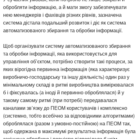
обробляти інформацію, а й мати змогу забезпечувати
нею менеджерів і фахівців різних рівнів, зазначена
система дістала подальший розвиток і діє як система
автоматизованого збирання та обробки інформації.
Щоб організувати систему автоматизованого збирання
та обробки інформації, яка використовується для
управління об’єктом, потрібно створити такі процеси, за
яких вірогідна первинна інформація (яка характеризує
виробничо-господарську та іншу діяльність) один раз у
мінімальному складі в ритмі виробництва вимірювалася
б і фіксувалась (а іноді й первинно оброблялася) й у
такому самому ритмі (при потребі) передавалася
каналами зв’язку до ПЕОМ користувачів і комплексно
(системно, тобто всебічно за відповідними алгоритмами)
оброблялася (разом з умовно-постійною) на ПЕОМ так,
щоб одержана в максимумі результатна інформація була
закінчена обробкою і повністю відповідала б усім