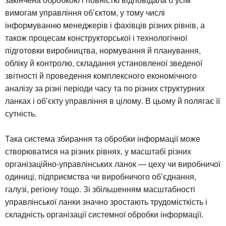
вимогам управління об’єктом, у тому числі
інформуванню менеджерів і фахівців різних рівнів, а
також процесам конструкторської і технологічної
підготовки виробництва, нормування й планування,
обліку й контролю, складання установленої зведеної
звітності й проведення комплексного економічного
аналізу за різні періоди часу та по різних структурних
ланках і об’єкту управління в цілому. В цьому й полягає її
сутність.
Така система збирання та обробки інформації може
створюватися на різних рівнях, у масштабі різних
організаційно-управлінських ланок — цеху чи виробничої
одиниці, підприємства чи виробничого об’єднання,
галузі, регіону тощо. Зі збільшенням масштабності
управлінської ланки значно зростають трудомісткість і
складність організації системної обробки інформації.