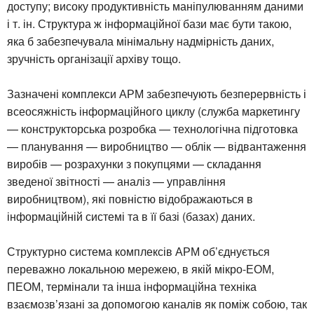
доступу; високу продуктивність маніпулюванням даними
і т. ін. Структура ж інформаційної бази має бути такою,
яка б забезпечувала мінімальну надмірність даних,
зручність організації архіву тощо.
Зазначені комплекси АРМ забезпечують безперервність і
всеосяжність інформаційного циклу (служба маркетингу
— конструкторська розробка — технологічна підготовка
— планування — виробництво — облік — відвантаження
виробів — розрахунки з покупцями — складання
зведеної звітності — аналіз — управління
виробництвом), які повністю відображаються в
інформаційній системі та в її базі (базах) даних.
Структурно система комплексів АРМ об’єднується
переважно локальною мережею, в якій мікро-ЕОМ,
ПЕОМ, термінали та інша інформаційна техніка
взаємозв’язані за допомогою каналів як поміж собою, так