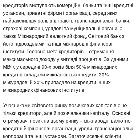
кредиторів виступають комерційні банки та інші кредитні
установи, приватні фірми і організації, серед яких
найважливішу роль відіграють транснаціональні банки,
страхові компанії, урядові та муніципальні органи, а
також Міжнародний валютний фонд, Світовий банк з
його підрозділами та інші міжнародні фінансові
інститути. Головна мета кредиторів – отримання
максимального доходу у вигляді процентів. За даними
МВФ, у середині 90-х років біля 50% міжнародних
кредитів складали міжбанківські кредити, 30% -
міжурядові й 20% припадало на кредити інших
міжнародних фінансових інститутів.
Учасниками світового ринку позичкових капіталів є не
тільки кредитори, але й позичальники капіталу. Основні
отримувачі позик на цьому ринку – міжнародні валютно-
кредитні й фінансові організації, уряди, транснаціональні
корпорації та інші установи. Багаточисельні клієнти