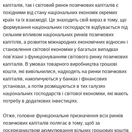
капіталів, так і світовий ринок позичкових капіталів є
похідними від стану національних економік окремих
країн та їх взаємодії. Це знаходить свій вираз в тому, що
формування національних господарств відбувається під
сильним впливом національних ринків позичкових
капітілів, а розвиток міжнародних економічних відносин і
становлення світової економіки у багатьох випадках
пов’язані з функціонуванням світового ринку позичкових
капіталів. В умовах товарного виробництва грошові
кошти, які вивільнилися, надходять на ринки позичкових
капіталів, накопичуються у банках і фінансових
установах, а потім розміщуються в тих галузях
національних господарств і світової економіки, які мають
потребу в додаткових інвестиціях.
Отже, головне функціональне призначення всіх ринків
позичкових капіталів полягає в тому, щоб за
посередництвом акумулювання вільних грошових коштів