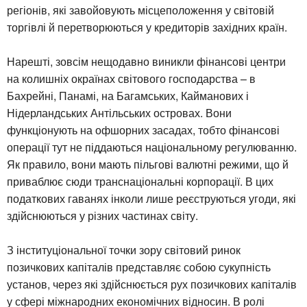
регіонів, які завойовують місцеположення у світовій
торгівлі й перетворюються у кредиторів західних країн.
Нарешті, зовсім нещодавно виникли фінансові центри
на колишніх окраїнах світового господарства – в
Бахрейні, Панамі, на Багамських, Кайманових і
Нідерландських Антільських островах. Вони
функціонують на офшорних засадах, тобто фінансові
операції тут не піддаються національному регулюванню.
Як правило, вони мають пільгові валютні режими, що й
приваблює сюди транснаціональні корпорації. В цих
податкових гаванях інколи лише реєструються угоди, які
здійснюються у різних частинах світу.
З інституціональної точки зору світовий ринок
позичкових капіталів представляє собою сукупність
установ, через які здійснюється рух позичкових капіталів
у сфері міжнародних економічних відносин. В ролі