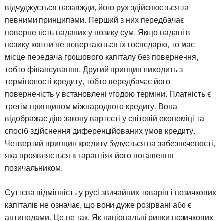
відчуджується назавжди, його рух здійснюється за
певними принципами. Перший з них передбачає
поверненість наданих у позику сум. Якщо надані в
позику кошти не повертаються їх господарю, то має
місце передача грошового капіталу без повернення,
тобто фінансування. Другий принцип виходить з
терміновості кредиту, тобто передбачає його
поверненість у встановлені угодою терміни. Платність є
третім принципом міжнародного кредиту. Вона
відображає дію закону вартості у світовій економіці та
спосіб здійснення диференційованих умов кредиту.
Четвертий принцип кредиту будується на забезпеченості,
яка проявляється в гарантіях його погашення
позичальником.
Суттєва відмінність у русі звичайних товарів і позичкових
капіталів не означає, що вони дуже розірвані або є
антиподами. Це не так. Як національні ринки позичкових