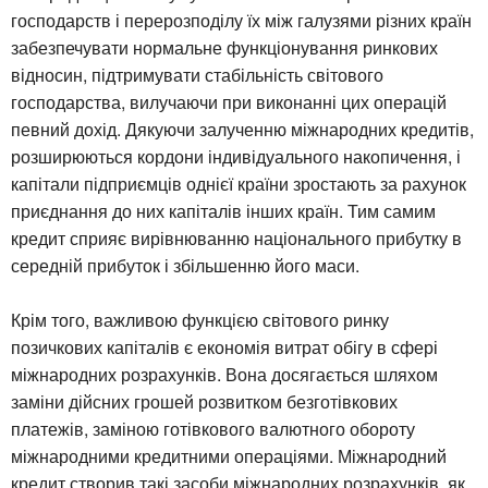
господарств і перерозподілу їх між галузями різних країн
забезпечувати нормальне функціонування ринкових
відносин, підтримувати стабільність світового
господарства, вилучаючи при виконанні цих операцій
певний дохід. Дякуючи залученню міжнародних кредитів,
розширюються кордони індивідуального накопичення, і
капітали підприємців однієї країни зростають за рахунок
приєднання до них капіталів інших країн. Тим самим
кредит сприяє вирівнюванню національного прибутку в
середній прибуток і збільшенню його маси.
Крім того, важливою функцією світового ринку
позичкових капіталів є економія витрат обігу в сфері
міжнародних розрахунків. Вона досягається шляхом
заміни дійсних грошей розвитком безготівкових
платежів, заміною готівкового валютного обороту
міжнародними кредитними операціями. Міжнародний
кредит створив такі засоби міжнародних розрахунків, як