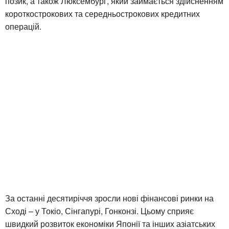
позик, а також Люксембург, який займається здійсненням
короткострокових та середньострокових кредитних
операцій.
За останні десятиріччя зросли нові фінансові ринки на
Сході – у Токіо, Сінгапурі, Гонконзі. Цьому сприяє
швидкий розвиток економіки Японії та інших азіатських