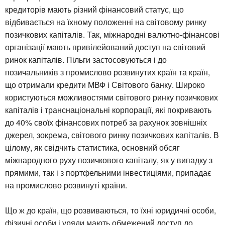
кредиторів мають різний фінансовий статус, що
відбивається на їхному положенні на світовому ринку
позичкових капіталів. Так, міжнародні валютно-фінансові
організації мають привілейований доступ на світовий
ринок капіталів. Пільги застосовуються і до
позичальників з промислово розвинутих країн та країн,
що отримали кредити МВФ і Світового банку. Широко
користуються можливостями світового ринку позичкових
капіталів і транснаціональні корпорації, які покривають
до 40% своїх фінансових потреб за рахунок зовнішніх
джерел, зокрема, світового ринку позичкових капіталів. В
цілому, як свідчить статистика, основний обсяг
міжнародного руху позичкового капіталу, як у випадку з
прямими, так і з портфельними інвестиціями, припадає
на промислово розвинуті країни.
Що ж до країн, що розвиваються, то їхні юридичні особи,
фізичні особи і уряди мають обмежений доступ до