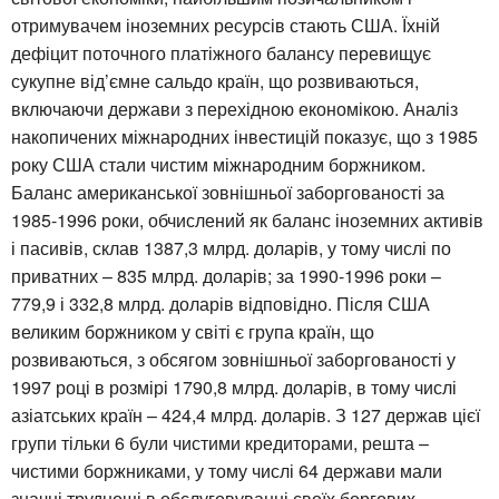
отримувачем іноземних ресурсів стають США. Їхній
дефіцит поточного платіжного балансу перевищує
сукупне від’ємне сальдо країн, що розвиваються,
включаючи держави з перехідною економікою. Аналіз
накопичених міжнародних інвестицій показує, що з 1985
року США стали чистим міжнародним боржником.
Баланс американської зовнішньої заборгованості за
1985-1996 роки, обчислений як баланс іноземних активів
і пасивів, склав 1387,3 млрд. доларів, у тому числі по
приватних – 835 млрд. доларів; за 1990-1996 роки –
779,9 і 332,8 млрд. доларів відповідно. Після США
великим боржником у світі є група країн, що
розвиваються, з обсягом зовнішньої заборгованості у
1997 році в розмірі 1790,8 млрд. доларів, в тому числі
азіатських країн – 424,4 млрд. доларів. З 127 держав цієї
групи тільки 6 були чистими кредиторами, решта –
чистими боржниками, у тому числі 64 держави мали
значні труднощі в обслуговуванні своїх боргових