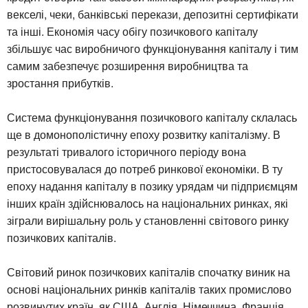
векселі, чеки, банківські перекази, депозитні сертифікати
та інші. Економія часу обігу позичкового капіталу
збільшує час виробничого функціонування капіталу і тим
самим забезпечує розширення виробництва та
зростання прибутків.
Система функціонування позичкового капіталу склалась
ще в домонополістичну епоху розвитку капіталізму. В
результаті тривалого історичного періоду вона
пристосовувалася до потреб ринкової економіки. В ту
епоху надання капіталу в позику урядам чи підприємцям
інших країн здійснювалось на національних ринках, які
зіграли вирішальну роль у становленні світового ринку
позичкових капіталів.
Світовий ринок позичкових капіталів спочатку виник на
основі національних ринків капіталів таких промислово
розвинутих країн, як США, Англія, Німеччина, Франція,