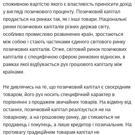
споживною вартістю якого є властивість приносити дохід
у вигляді позичкового проценту. Позичковий капітал
продається на ринках так, як і інші товари. Національні
ринки позичкових капіталів різних держав світу,
особливо промислово розвинених країн, зростаються
між собою і стають частинами єдиного світового ринку
позичкових капіталів. Отже, світовий ринок позичкових
капіталів є специфічною сферою ринкових відносин, в
рамках якої відбувається рух грошового капіталу між
країнами.
Не дивлячись на те, що позичковий капітал є своєрідним
товаром, його рух носить специфічний характер в
порівнянні з продажем звичайних товарів. На відміну від
останніх, позичковий капітал реалізується не на
товарному, а на грошовому ринку, де стикаються не
продавець і покупець, а лише кредитор і позичальник. На
противагу традиційним товарам капітал не