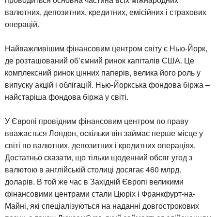
валютних, депозитних, кредитних, емісійних і страхових
операцій.
Найважливішим фінансовим центром світу є Нью-Йорк,
де розташований об’ємний ринок капіталів США. Це
комплексний ринок цінних паперів, велика його роль у
випуску акцій і облігацій. Нью-Йоркська фондова біржа –
найстаріша фондова біржа у світі.
У Європі провідним фінансовим центром по праву
вважається Лондон, оскільки він займає перше місце у
світі по валютних, депозитних і кредитних операціях.
Достатньо сказати, що тільки щоденний обсяг угод з
валютою в англійській столиці досягає 460 млрд.
доларів. В той же час в Західній Європі великими
фінансовими центрами стали Цюріх і Франкфурт-на-
Майні, які спеціалізуються на наданні довгострокових