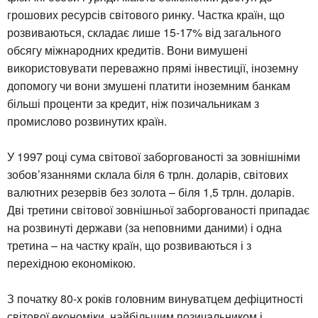
грошових ресурсів світового ринку. Частка країн, що
розвиваються, складає лише 15-17% від загального
обсягу міжнародних кредитів. Вони вимушені
використовувати переважно прямі інвестиції, іноземну
допомогу чи вони змушені платити іноземним банкам
більші проценти за кредит, ніж позичальникам з
промислово розвинутих країн.
У 1997 році сума світової заборгованості за зовнішніми
зобов’язаннями склала біля 6 трлн. доларів, світових
валютних резервів без золота – біля 1,5 трлн. доларів.
Дві третини світової зовнішньої заборгованості припадає
на розвинуті держави (за неповними даними) і одна
третина – на частку країн, що розвиваються і з
перехідною економікою.
З початку 80-х років головним винуватцем дефіцитності
світової економіки, найбільшим позичальником і