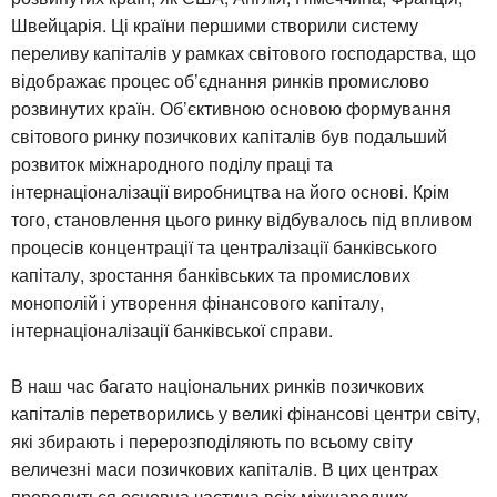
Швейцарія. Ці країни першими створили систему
переливу капіталів у рамках світового господарства, що
відображає процес об’єднання ринків промислово
розвинутих країн. Об’єктивною основою формування
світового ринку позичкових капіталів був подальший
розвиток міжнародного поділу праці та
інтернаціоналізації виробництва на його основі. Крім
того, становлення цього ринку відбувалось під впливом
процесів концентрації та централізації банківського
капіталу, зростання банківських та промислових
монополій і утворення фінансового капіталу,
інтернаціоналізації банківської справи.
В наш час багато національних ринків позичкових
капіталів перетворились у великі фінансові центри світу,
які збирають і перерозподіляють по всьому світу
величезні маси позичкових капіталів. В цих центрах
проводиться основна частина всіх міжнародних