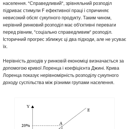
населення. "Справедливий", зрівняльний розподіл
підриває стимули F ефективної праці і спричиняє
невисокий обсяг сукупного продукту. Таким чином,
нерівний ринковий розподіл має об'єктивні переваги
перед рівним, "соціально справедливим" розподіл.
Історичний прогрес зближує ці два підходи, але не усуває
їх.
Нерівність доходів у ринковій економіці визначається за
допомогою кривої Лоренца і коефіцієнта Джині. Крива
Лоренца показує нерівномірність розподілу сукупного
доходу суспільства між різними групами населення.