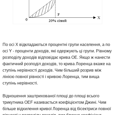
По осі Х відкладаються процентні групи населення, а по
осі Y - проценти доходів, які одержують ці групи. Рівному
розподілу доходів відповідає крива ОЕ. Якщо ж нанести
фактичний розподіл доходів, то крива Лоренца вкаже на
ступінь нерівності доходів. Чим більший розрив між
лінією повної рівності і кривою Лоренца, тим вища
ступінь нерівності.
Відношення заштрихованої площі до площі всього
трикутника ОЕF називається коефіцієнтом Джині. Чим
більше відхилення кривої Лоренца від бісектриси повної
рівності у розподілу доходів, тим ближче коефіцієнт