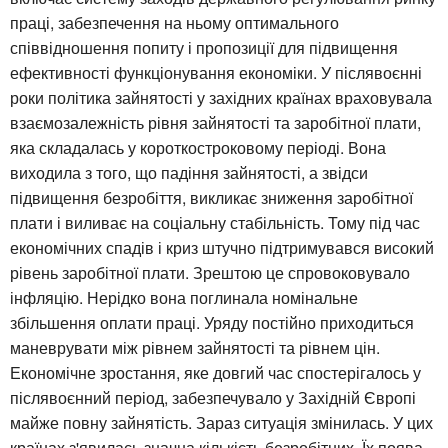
праці, забезпечення на ньому оптимального
співвідношення попиту і пропозиції для підвищення
ефективності функціонування економіки. У післявоєнні
роки політика зайнятості у західних країнах враховувала
взаємозалежність рівня зайнятості та заробітної плати,
яка складалась у короткостроковому періоді. Вона
виходила з того, що падіння зайнятості, а звідси
підвищення безробіття, викликає зниження заробітної
плати і виливає на соціальну стабільність. Тому під час
економічних спадів і криз штучно підтримувався високий
рівень заробітної плати. Зрештою це спровоковувало
інфляцію. Нерідко вона поглинала номінальне
збільшення оплати праці. Уряду постійно приходиться
маневрувати між рівнем зайнятості та рівнем цін.
Економічне зростання, яке довгий час спостерігалось у
післявоєнний період, забезпечувало у Західній Європі
майже повну зайнятість. Зараз ситуація змінилась. У цих
країнах з'явилась значна кількість безробітних. Їх поява