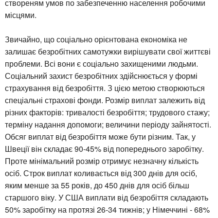
створеням умов по забезпеченню населення робочими
місцями.
Звичайно, що соціально орієнтована економіка не
залишає безробітних самотужки вирішувати свої життєві
проблеми. Всі вони є соціально захищеними людьми.
Соціальний захист безробітних здійснюється у формі
страхування від безробіття. З цією метою створюються
спеціальні страхові фонди. Розмір виплат залежить від
різних факторів: тривалості безробіття; трудового стажу;
терміну надання допомоги; величини періоду зайнятості.
Обсяг виплат від безробіття може бути різним. Так, у
Швеції він складає 90-45% від попереднього заробітку.
Проте мінімальний розмір отримує незначну кількість
осіб. Строк виплат коливається від 300 днів для осіб,
яким менше за 55 років, до 450 днів для осіб більш
старшого віку. У США виплати від безробіття складають
50% заробітку на протязі 26-34 тижнів; у Німеччині - 68%