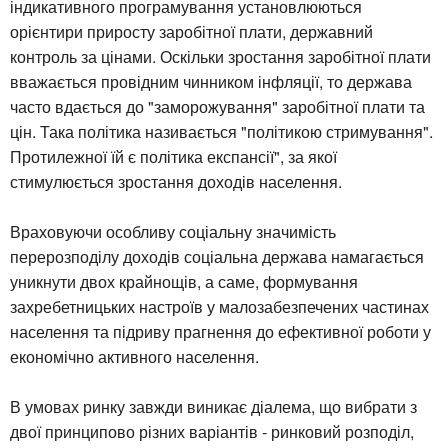
індикативного програмування установлюються
орієнтири приросту заробітної плати, державний
контроль за цінами. Оскільки зростання заробітної плати
вважається провідним чинником інфляції, то держава
часто вдається до "заморожування" заробітної плати та
цін. Така політика називається "політикою стримування".
Протилежної їй є політика експансії", за якої
стимулюється зростання доходів населення.
Враховуючи особливу соціальну значимість
перерозподілу доходів соціальна держава намагається
уникнути двох крайнощів, а саме, формування
захребетницьких настроїв у малозабезпечених частинах
населення та підриву прагнення до ефективної роботи у
економічно активного населення.
В умовах ринку завжди виникає діалема, що вибрати з
двої принципово різних варіантів - ринковий розподіл,