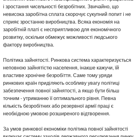
і зростання чисельності безробітних. Звичайно, що
невисока заробітна сплата скорочує сукупний попит і не
сприяє зростанню виробництва. Всяка економія на
заробітній платі є несприятливою для економічного
розвитку, оскільки обмежує можливості людського
фактору виробництва.
Політика зайнятості. Ринкова система характеризується
неповною зайнятістю населення, інакше кажучи, їй
властиве хронічне безробіття. Саме тому уряди
ринкових країн приділяють особливу увагу політиці
забезпечення повної зайнятості, а якщо бути більш
точним - утриманню її оптимального рівня. Певна
кількість безробітних або резервної армії праці є
необхідною умовою розширеного відтворення.
За умов ринкової економіки політика повної зайнятості
включає систему заходів державного регулювання ринку