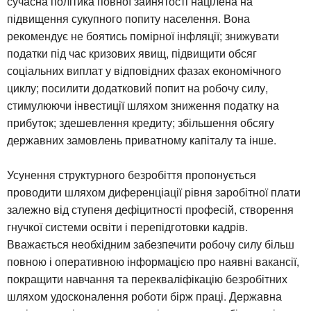
сучасна політика повної зайнятості націлена на
підвищення сукупного попиту населення. Вона
рекомендує не боятись помірної інфляції; знижувати
податки під час кризових явищ, підвищити обсяг
соціальних виплат у відповідних фазах економічного
циклу; посилити додатковий попит на робочу силу,
стимулюючи інвестиції шляхом зниження податку на
прибуток; здешевлення кредиту; збільшення обсягу
державних замовлень приватному капіталу та інше.
Усунення структурного безробіття пропонується
проводити шляхом диференціації рівня заробітної плати
залежно від ступеня дефіцитності професій, створення
гнучкої системи освіти і перепідготовки кадрів.
Вважається необхідним забезпечити робочу силу більш
повною і оперативною інформацією про наявні вакансії,
покращити навчання та перекваліфікацію безробітних
шляхом удосконалення роботи бірж праці. Державна