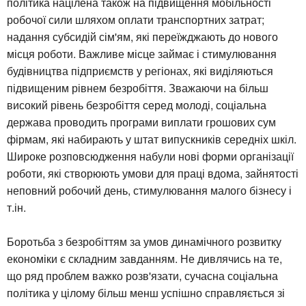
політика націлена також на підвищення мобільності
робочої сили шляхом оплати транспортних затрат;
надання субсидій сім'ям, які переїжджають до нового
місця роботи. Важливе місце займає і стимулювання
будівництва підприємств у регіонах, які виділяються
підвищеним рівнем безробіття. Зважаючи на більш
високий рівень безробіття серед молоді, соціальна
держава проводить програми виплати грошових сум
фірмам, які набирають у штат випускників середніх шкіл.
Широке розповсюдження набули нові форми організації
роботи, які створюють умови для праці вдома, зайнятості
неповний робочий день, стимулювання малого бізнесу і
т.ін.
Боротьба з безробіттям за умов динамічного розвитку
економіки є складним завданням. Не дивлячись на те,
що ряд проблем важко розв'язати, сучасна соціальна
політика у цілому більш менш успішно справляється зі