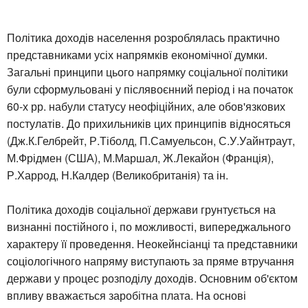
Політика доходів населення розроблялась практично
представниками усіх напрямків економічної думки.
Загальні принципи цього напрямку соціальної політики
були сформульовані у післявоєнний період і на початок
60-х рр. набули статусу неофіційних, але обов'язкових
постулатів. До прихильників цих принципів відносяться
(Дж.К.Гелбрейт, Р.Тіболд, П.Самуельсон, С.У.Уайнтраут,
М.Фрідмен (США), М.Маршал, Ж.Лекайон (Франція),
Р.Харрод, Н.Калдер (Великобританія) та ін.
Політика доходів соціальної держави грунтується на
визнанні постійного і, по можливості, випереджального
характеру її проведення. Неокейнсіанці та представники
соціологічного напряму виступають за пряме втручання
держави у процес розподілу доходів. Основним об'єктом
впливу вважається заробітна плата. На основі