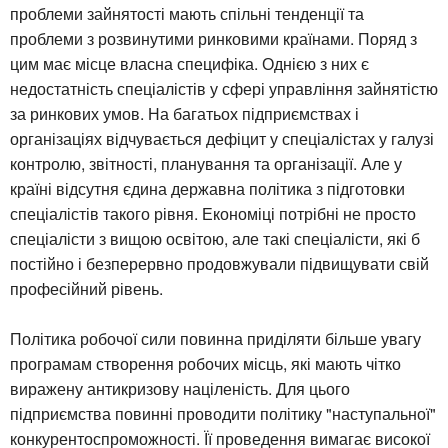
проблеми зайнятості мають спільні тенденції та
проблеми з розвинутими ринковими країнами. Поряд з
цим має місце власна специфіка. Однією з них є
недостатність спеціалістів у сфері управління зайнятістю
за ринкових умов. На багатьох підприємствах і
організаціях відчувається дефіцит у спеціалістах у галузі
контролю, звітності, планування та організації. Але у
країні відсутня єдина державна політика з підготовки
спеціалістів такого рівня. Економіці потрібні не просто
спеціалісти з вищою освітою, але такі спеціалісти, які б
постійно і безперервно продовжували підвищувати свій
професійний рівень.
Політика робочої сили повинна приділяти більше увагу
програмам створення робочих місць, які мають чітко
виражену антикризову націленість. Для цього
підприємства повинні проводити політику "наступальної"
конкурентоспроможності. Її проведення вимагає високої