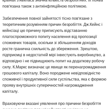
пов'язана також з антиінфляційною політикою.
Забезпечення повної зайнятості тісно пов'язане з
теоретичним розумінням причин безробіття. Дж.Кейнс і
кейнсіаці цю причину приписують відставанню
платоспроможного попиту населення від пропозиції
споживчих товарів, оскільки зі збільшенням доходів
росте гранична схильність до збереження. Зрештою,
підприємці в недостатній мірі інвестують виробництво, а
відповідно і не підвищуюють попит на додаткову робочу
силу. К.Маркс визначає це явище як перенагромадження
грошового капіталу. Воно породжене невідповідністю
споживчої і продуктивної сили суспільства, яка є формою
прояву внутрішніх суперечностей нагромадження
капіталу.
Враховуючи вказані уявлення про причини безробіття