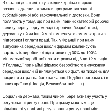
В останні десятиліття у західних країнах широке
розповсюдження отримали програми так званої
субсидійованої або заохочувальної підготовки. Вони
полягають у тому, що при наймі певних категорій робочої
сили (у першу чергу молоді і хронічно безробітних),
держава у тій чи іншій мірі компенсує фірмам затрати з
підготовки і оплати праці. Так, у Франції при наймі
випускника середньої школи фірмам компенсують
вартість їх виробничої підготовки від 30% до 100%
мінімальної заробітної плати строком від 6 до 12 місяців.
У Голландії при наймі фірмою безробітного випускника
середньої школи їй виплачується 60 ф.ст. на тиждень для
покриття затрат на його навчання. Подібні програми є і в
інших країнах (Швеція, Великобританія і ін.).
Соціальна держава, таким чином, бере активну участь у
регулюванні ринку праці. При цьому мають місце
відмінності у політиці регулювання ринку праці між