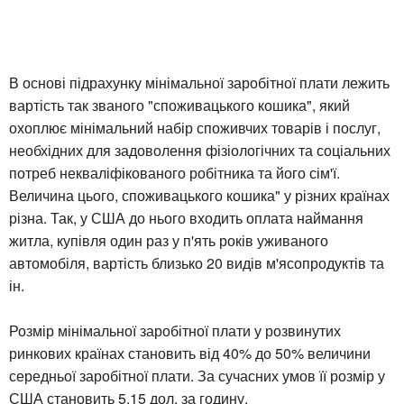
В основі підрахунку мінімальної заробітної плати лежить
вартість так званого "споживацького кошика", який
охоплює мінімальний набір споживчих товарів і послуг,
необхідних для задоволення фізіологічних та соціальних
потреб некваліфікованого робітника та його сім'ї.
Величина цього, споживацького кошика" у різних країнах
різна. Так, у США до нього входить оплата наймання
житла, купівля один раз у п'ять років уживаного
автомобіля, вартість близько 20 видів м'ясопродуктів та
ін.
Розмір мінімальної заробітної плати у розвинутих
ринкових країнах становить від 40% до 50% величини
середньої заробітної плати. За сучасних умов її розмір у
США становить 5,15 дол. за годину.