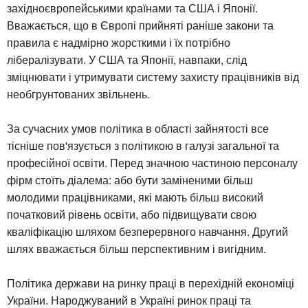
західноєвропейськими країнами та США і Японії.
Вважається, що в Європі прийняті раніше закони та
правила є надмірно жорсткими і їх потрібно
лібералізувати. У США та Японії, навпаки, слід
зміцнювати і утримувати систему захисту працівників від
необгрунтованих звільнень.
За сучасних умов політика в області зайнятості все
тісніше пов'язується з політикою в галузі загальної та
професійної освіти. Перед значною частиною персоналу
фірм стоїть діалема: або бути заміненими більш
молодими працівниками, які мають більш високий
початковий рівень освіти, або підвищувати свою
кваліфікацію шляхом безперервного навчання. Другий
шлях вважається більш перспективним і вигідним.
Політика держави на ринку праці в перехідній економіці
України. Народжуваний в Україні ринок праці та