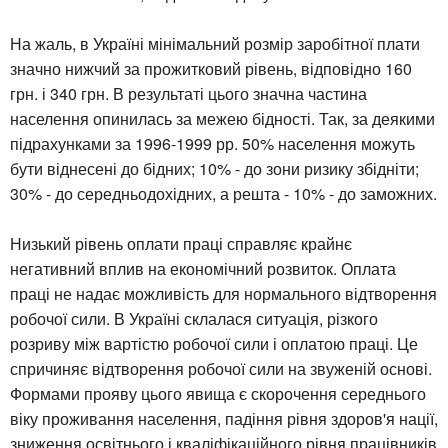
На жаль, в Україні мінімальний розмір заробітної плати
значно нижчий за прожитковий рівень, відповідно 160
грн. і 340 грн. В результаті цього значна частина
населення опинилась за межею бідності. Так, за деякими
підрахунками за 1996-1999 рр. 50% населення можуть
бути віднесені до бідних; 10% - до зони ризику збідніти;
30% - до середньодохідних, а решта - 10% - до заможних.
Низький рівень оплати праці справляє крайнє
негативний вплив на економічний розвиток. Оплата
праці не надає можливість для нормального відтворення
робочої сили. В Україні склалася ситуація, різкого
розриву між вартістю робочої сили і оплатою праці. Це
спричиняє відтворення робочої сили на звуженій основі.
Формами прояву цього явища є скорочення середнього
віку проживання населення, падіння рівня здоров'я нації,
зниження освітнього і кваліфікаційного рівня працівників