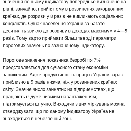
значення по цьому індикатору попередньо визначено на
рівні, звичайно, прийнятому в розвинених закордонних
країнах, де розриви у 8 разів не викликають соціальних
конфліктів. Однак населення України за багато
десятиліть звикло до розриву в доходах максимум у 4—5
разів. Тому варто приймати більш тверді параметри
порогових значень по зазначеному індикатору.
Порогове значення показника безробіття 7%
представляється для сучасного стану економіки
заниженим. Адже продуктивність праці в України зараз
приблизно в 5 разів нижча, ніж у розвинених країнах
світу. Значне число зайнятих на підприємствах, що
працюють із дуже низьким навантаженням,
підтримується штучно. Виходячи з цих міркувань можна
стверджувати, що по даному індикатору Україна не
знаходиться в небезпечній зоні.