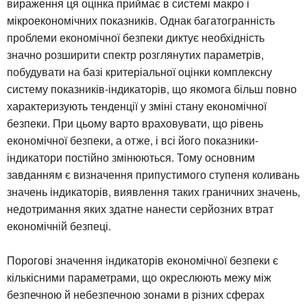
вираження ця оцінка приймає в системі макро і
мікроекономічних показників. Однак багатогранність
проблеми економічної безпеки диктує необхідність
значно розширити спектр розглянутих параметрів,
побудувати на базі критеріальної оцінки комплексну
систему показників-індикаторів, що якомога більш повно
характеризують тенденції у зміні стану економічної
безпеки. При цьому варто враховувати, що рівень
економічної безпеки, а отже, і всі його показники-
індикатори постійно змінюються. Тому основним
завданням є визначення припустимого ступеня коливань
значень індикаторів, виявлення таких граничних значень,
недотримання яких здатне нанести серйозних втрат
економічній безпеці.
Порогові значення індикаторів економічної безпеки є
кількісними параметрами, що окреслюють межу між
безпечною й небезпечною зонами в різних сферах