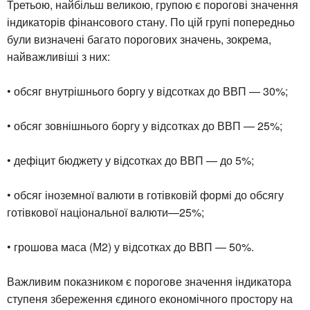
Третьою, найбільш великою, групою є порогові значення
індикаторів фінансового стану. По цій групі попередньо
були визначені багато порогових значень, зокрема,
найважливіші з них:
• обсяг внутрішнього боргу у відсотках до ВВП — 30%;
• обсяг зовнішнього боргу у відсотках до ВВП — 25%;
• дефіцит бюджету у відсотках до ВВП — до 5%;
• обсяг іноземної валюти в готівковій формі до обсягу
готівкової національної валюти—25%;
• грошова маса (М2) у відсотках до ВВП — 50%.
Важливим показником є порогове значення індикатора
ступеня збереження єдиного економічного простору на