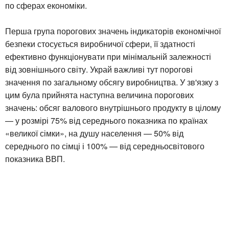
по сферах економіки.
Перша група порогових значень індикаторів економічної
безпеки стосується виробничої сфери, її здатності
ефективно функціонувати при мінімальній залежності
від зовнішнього світу. Украй важливі тут порогові
значення по загальному обсягу виробництва. У зв'язку з
цим була прийнята наступна величина порогових
значень: обсяг валового внутрішнього продукту в цілому
— у розмірі 75% від середнього показника по країнах
«великої сімки», на душу населення — 50% від
середнього по сімці і 100% — від середньосвітового
показника ВВП.