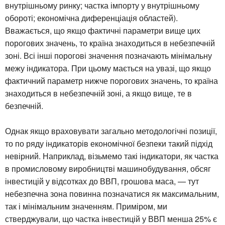
внутрішньому ринку; частка імпорту у внутрішньому
обороті; економічна диференціація областей).
Вважається, що якщо фактичні параметри вище цих
порогових значень, то країна знаходиться в небезпечній
зоні. Всі інші порогові значення позначають мінімальну
межу індикатора. При цьому мається на увазі, що якщо
фактичний параметр нижче порогових значень, то країна
знаходиться в небезпечній зоні, а якщо вище, те в
безпечній.
Однак якщо враховувати загально методологічні позиції,
то по ряду індикаторів економічної безпеки такий підхід
невірний. Наприклад, візьмемо такі індикатори, як частка
в промисловому виробництві машинобудування, обсяг
інвестицій у відсотках до ВВП, грошова маса, — тут
небезпечна зона повинна позначатися як максимальним,
так і мінімальним значенням. Приміром, ми
стверджували, що частка інвестицій у ВВП менша 25% є