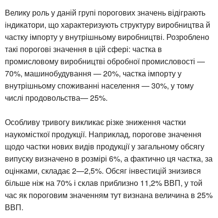
Велику роль у даній групі порогових значень відіграють
індикатори, що характеризують структуру виробництва й
частку імпорту у внутрішньому виробництві. Розроблено
такі порогові значення в цій сфері: частка в
промисловому виробництві обробної промисловості —
70%, машинобудування — 20%, частка імпорту у
внутрішньому споживанні населення — 30%, у тому
числі продовольства— 25%.
Особливу тривогу викликає різке зниження частки
наукомісткої продукції. Наприклад, порогове значення
щодо частки нових видів продукції у загальному обсягу
випуску визначено в розмірі 6%, а фактично ця частка, за
оцінками, складає 2—2,5%. Обсяг інвестицій знизився
більше ніж на 70% і склав приблизно 11,2% ВВП, у той
час як пороговим значенням тут визнана величина в 25%
ВВП.