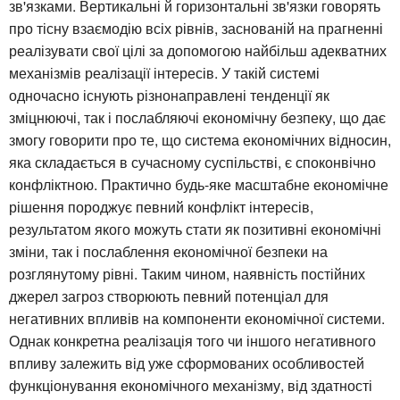
зв'язками. Вертикальні й горизонтальні зв'язки говорять
про тісну взаємодію всіх рівнів, заснованій на прагненні
реалізувати свої цілі за допомогою найбільш адекватних
механізмів реалізації інтересів. У такій системі
одночасно існують різнонаправлені тенденції як
зміцнюючі, так і послабляючі економічну безпеку, що дає
змогу говорити про те, що система економічних відносин,
яка складається в сучасному суспільстві, є споконвічно
конфліктною. Практично будь-яке масштабне економічне
рішення породжує певний конфлікт інтересів,
результатом якого можуть стати як позитивні економічні
зміни, так і послаблення економічної безпеки на
розглянутому рівні. Таким чином, наявність постійних
джерел загроз створюють певний потенціал для
негативних впливів на компоненти економічної системи.
Однак конкретна реалізація того чи іншого негативного
впливу залежить від уже сформованих особливостей
функціонування економічного механізму, від здатності