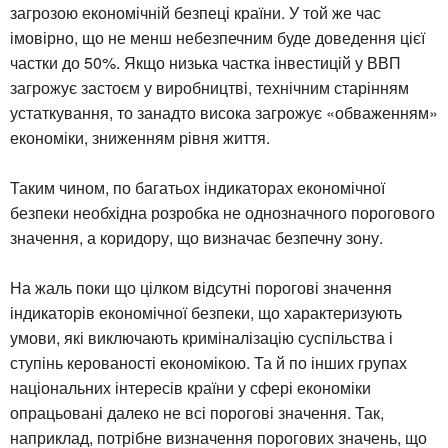
загрозою економічній безпеці країни. У той же час
імовірно, що не менш небезпечним буде доведення цієї
частки до 50%. Якщо низька частка інвестицій у ВВП
загрожує застоєм у виробництві, технічним старінням
устаткування, то занадто висока загрожує «обваженням»
економіки, зниженням рівня життя.
Таким чином, по багатьох індикаторах економічної
безпеки необхідна розробка не однозначного порогового
значення, а коридору, що визначає безпечну зону.
На жаль поки що цілком відсутні порогові значення
індикаторів економічної безпеки, що характеризують
умови, які виключають криміналізацію суспільства і
ступінь керованості економікою. Та й по інших групах
національних інтересів країни у сфері економіки
опрацьовані далеко не всі порогові значення. Так,
наприклад, потрібне визначення порогових значень, що