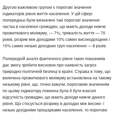
Другою важливою групою є порогові значення
індикаторів рівня життя населення. У цій сфері
попередньо були визначені такі порогові значення:
частка в населенні громадян, що мають доходи нижче
прожиткового мінімуму, — 7%, тривалість життя — 70
років, розрив між доходами 10% самих високодохідних і
10% самих низько доходних груп населення — 8 разів.
Попередній аналіз фактичного рівня таких показників
дає змогу зробити висновок про наявність загроз
природно-політичній безпеці в країні. Справа в тому, що
величина прожиткового мінімуму встановлена на такому
низькому рівні, що, точно кажучи, пороговим значенням
по цьому індикатору повинна була б бути взагалі
відсутність громадян, що мають доходи нижче даного
рівня. Що стосується розриву в доходах між високо- і
низько дохідними прошарками населення, то порогове