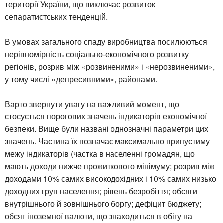
території України, що виключає розвиток
сепаратистських тенденцій.
В умовах загального спаду виробництва посилюються
нерівномірність соціально-економічного розвитку
регіонів, розрив між «розвиненими» і «нерозвиненими»,
у тому числі «депресивними», районами.
Варто звернути увагу на важливий момент, що
стосується порогових значень індикаторів економічної
безпеки. Вище були названі однозначні параметри цих
значень. Частина їх позначає максимально припустиму
межу індикаторів (частка в населенні громадян, що
мають доходи нижче прожиткового мінімуму; розрив між
доходами 10% самих високодохідних і 10% самих низько
доходних груп населення; рівень безробіття; обсяги
внутрішнього й зовнішнього боргу; дефіцит бюджету;
обсяг іноземної валюти, що знаходиться в обігу на