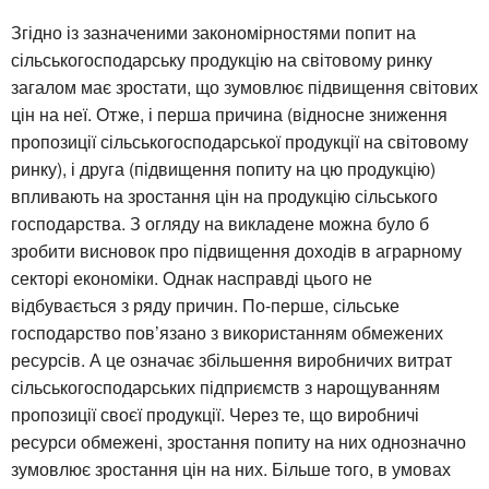
Згідно із зазначеними закономірностями попит на
сільськогосподарську продукцію на світовому ринку
загалом має зростати, що зумовлює підвищення світових
цін на неї. Отже, і перша причина (відносне зниження
пропозиції сільськогосподарської продукції на світовому
ринку), і друга (підвищення попиту на цю продукцію)
впливають на зростання цін на продукцію сільського
господарства. З огляду на викладене можна було б
зробити висновок про підвищення доходів в аграрному
секторі економіки. Однак насправді цього не
відбувається з ряду причин. По-перше, сільське
господарство пов’язано з використанням обмежених
ресурсів. А це означає збільшення виробничих витрат
сільськогосподарських підприємств з нарощуванням
пропозиції своєї продукції. Через те, що виробничі
ресурси обмежені, зростання попиту на них однозначно
зумовлює зростання цін на них. Більше того, в умовах