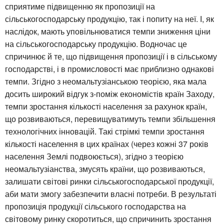
сприятиме підвищенню як пропозиції на
сільськогосподарську продукцію, так і попиту на неї. І, як
наслідок, мають уповільнюватися темпи зниження ціни
на сільськогосподарську продукцію. Водночас це
спричинює й те, що підвищення пропозиції і в сільському
господарстві, і в промисловості має приблизно однакові
темпи. Згідно з неомальтузіанською теорією, яка мала
досить широкий відгук з-поміж економістів країн Заходу,
темпи зростання кількості населення за рахунок країн,
що розвиваються, перевищуватимуть темпи збільшення
технологічних інновацій. Такі стрімкі темпи зростання
кількості населення в цих країнах (через кожні 37 років
населення Землі подвоюється), згідно з теорією
неомальтузіанства, змусять країни, що розвиваються,
залишати світові ринки сільськогосподарської продукції,
аби мати змогу забезпечити власні потреби. В результаті
пропозиція продукції сільського господарства на
світовому ринку скоротиться, що спричинить зростання