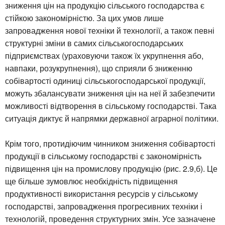
зниження цін на продукцію сільського господарства є
стійкою закономірністю. За цих умов лише
запровадження нової техніки й технології, а також певні
структурні зміни в самих сільськогосподарських
підприємствах (ураховуючи також їх укрупнення або,
навпаки, розукрупнення), що сприяли б зниженню
собівартості одиниці сільськогосподарської продукції,
можуть збалансувати зниження цін на неї й забезпечити
можливості відтворення в сільському господарстві. Така
ситуація диктує й напрямки державної аграрної політики.
Крім того, протидіючим чинником зниження собівартості
продукції в сільському господарстві є закономірність
підвищення цін на промислову продукцію (рис. 2.9,б). Це
ще більше зумовлює необхідність підвищення
продуктивності використання ресурсів у сільському
господарстві, запровадження прогресивних техніки і
технологій, проведення структурних змін. Усе зазначене