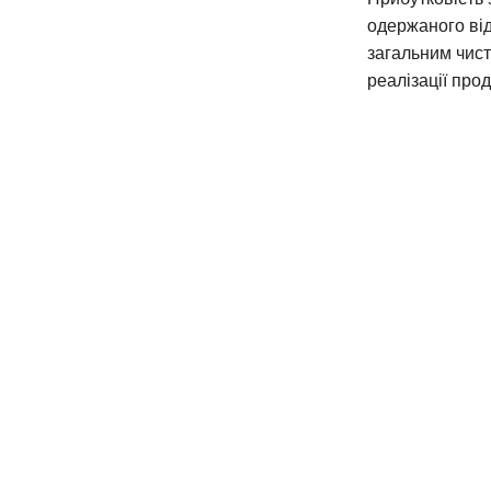
одержаного від
загальним чист
реалізації проду