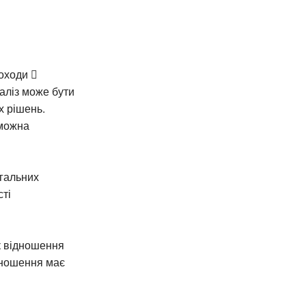
доходи 
наліз може бути
х рішень.
 можна
агальних
сті
к відношення
ідношення має