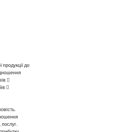
 продукції до
відношення
вів 
ів 
овість.
дношення
 послуг.
прибутку,