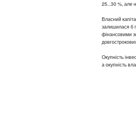
25...30 %, але 
Власний капіта
залишилася б п
фінансовими з
довгострокових
Окупність інве
а окупність вл