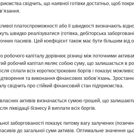
дприємства свідчить, що наявної готівки достатньо, щоб покри
в’язання.
жливої платоспроможності або її швидкості визначають від
жуть швидко реалізуватися (готівка, дебіторська заборгованіс
точних пасивів. Цей коефіцієнт також має бути більшим від о
го робочого капіталу дорівнює різниці між поточними актива
тий робочий капітал являє собою суму, що залишається в р
ісля сплати всіх короткострокових боргів і показує можливіс
дтворення та виконання фінансових зобов’язань. Зростанн
алу свідчить про стійкий фінансовий стан підприємства.
 власних активів визначається сумою грошей, що залишают
сля ліквідації бізнесу й виплати всіх боргів.
ьної заборгованості показує питому вагу залучених (позичен
 пасивів до загальної суми активів. Оптимальне значення ць