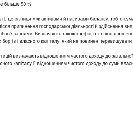
не більше 50 %.
л  це різниця між активами й пасивами балансу, тобто сум
ісля припинення господарської діяльності й здійснення вип
обов’язаннями. Визначають також коефіцієнт співвідношен
 боргів і власного капіталу, який не повинен перевищувати
стицій визначають відношенням частого доходу до загальної 
асного капіталу  відношенням чистого доходу до суми власн