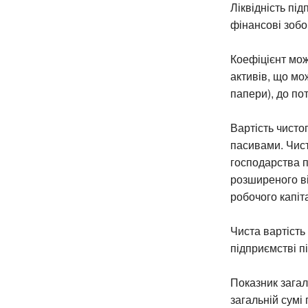
Ліквідність пі
фінансові зобо
Коефіцієнт мо
активів, що мо
папери), до по
Вартість чисто
пасивами. Чис
господарства п
розширеного ві
робочого капіт
Чиста вартість
підприємстві пі
Показник загал
загальній сумі