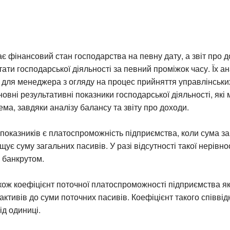
є фінансовий стан господарства на певну дату, а звіт про 
тати господарської діяльності за певний проміжок часу. Їх а
для менеджера з огляду на процес прийняття управлінськи
овні результативні показники господарської діяльності, які
ема, завдяки аналізу балансу та звіту про доходи.
 показників є платоспроможність підприємства, коли сума з
ує суму загальних пасивів. У разі відсутності такої нерівно
 банкрутом.
кож коефіцієнт поточної платоспроможності підприємства я
активів до суми поточних пасивів. Коефіцієнт такого співв
ід одиниці.