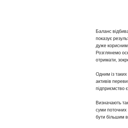
Баланс відбива
показує резуль
дуже корисним 
Розглянемо осн
отримати, зокр
Одним із таких
активів перевищ
підприємство є
Визначають та
суми поточних 
бути більшим в