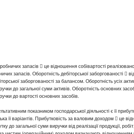
робничих запасів  це відношення собівартості реалізованої
ничих запасів. Оборотність дебіторської заборгованості  
іторської заборгованості за балансом. Оборотність усіх акти
учки до загальної суми активів. Оборотність основних засоб
учки до вартості основних засобів.
ьтативним показником господарської діяльності є її прибутк
ька її варіантів. Прибутковість за валовим доходом  це ві
ку до загальної суми виручки від реалізації продукції, робіт,
за чистим (операційним) доходом визначають відношенням 