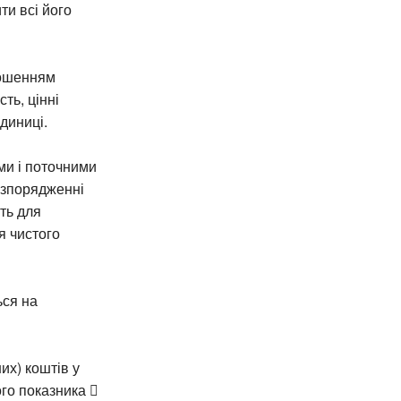
ти всі його
ношенням
ть, цінні
диниці.
ми і поточними
озпорядженні
ть для
я чистого
ься на
их) коштів у
ого показника 