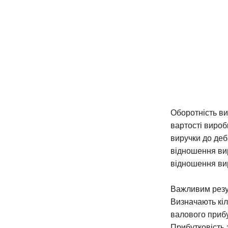
Оборотність ви
вартості вироб
виручки до деб
відношення вир
відношення вир
Важливим резул
Визначають кіл
валового прибут
Прибутковість 