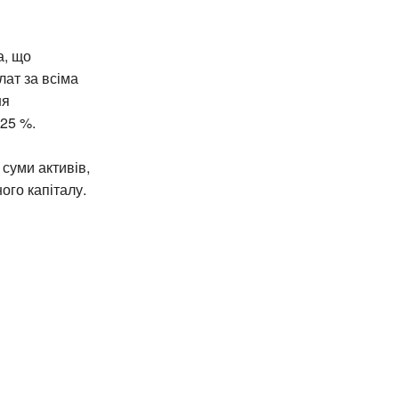
а, що
лат за всіма
ня
 25 %.
суми активів,
ого капіталу.