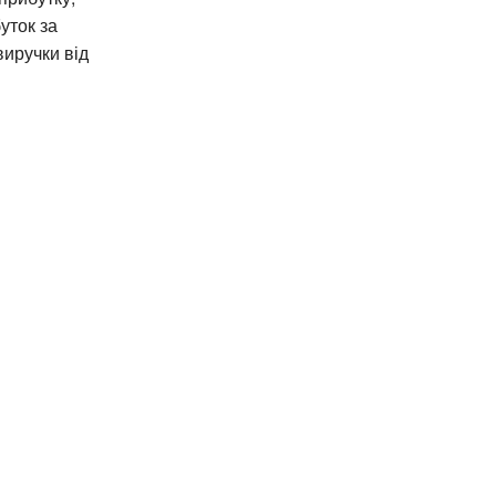
уток за
виручки від