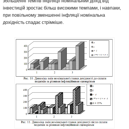
збільшенні темпів інфляції номінальний дохід від
інвестицій зростає більш високими темпами, і навпаки,
при повільному зменшенні інфляції номінальна
дохідність спадає стрімкіше.