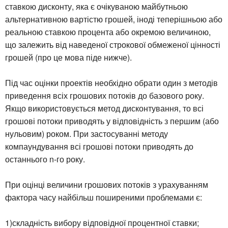
ставкою дисконту, яка є очікуваною майбутньою
альтернативною вартістю грошей, іноді теперішньою або
реальною ставкою процента або окремою величиною,
що залежить від наведеної строкової обмеженої цінності
грошей (про це мова піде нижче).
Під час оцінки проектів необхідно обрати один з методів
приведення всіх грошових потоків до базового року.
Якщо використовується метод дисконтування, то всі
грошові потоки приводять у відповідність з першим (або
нульовим) роком. При застосуванні методу
компаундування всі грошові потоки приводять до
останнього n-го року.
При оцінці величини грошових потоків з урахуванням
фактора часу найбільш поширеними проблемами є:
1)складність вибору відповідної процентної ставки;