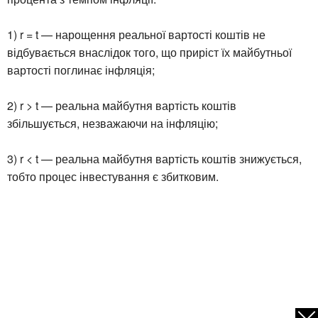
1) r = t — нарощення реальної вартості коштів не
відбувається внаслідок того, що приріст їх майбутньої
вартості поглинає інфляція;
2) r > t — реальна майбутня вартість коштів
збільшується, незважаючи на інфляцію;
3) r < t — реальна майбутня вартість коштів знижується,
тобто процес інвестування є збитковим.