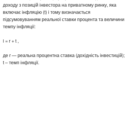
доходу з позицій інвестора на приватному ринку, яка
включає інфляцію (t) і тому визначається
підсумовуванням реальної ставки процента та величини
темпу інфляції:
i = r + t ,
де r — реальна процентна ставка (дохідність інвестицій);
t – темп інфляції.