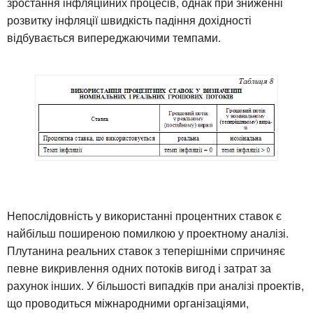
зростання інфляційних процесів, однак при зниженні
розвитку інфляції швидкість падіння дохідності
відбувається випереджаючими темпами.
Непослідовність у використанні процентних ставок є
найбільш поширеною помилкою у проектному аналізі.
Плутанина реальних ставок з теперішніми спричиняє
певне викривлення одних потоків вигод і затрат за
рахунок інших. У більшості випадків при аналізі проектів,
що проводиться міжнародними організаціями,