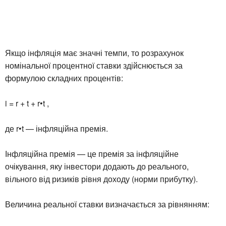
Якщо інфляція має значні темпи, то розрахунок
номінальної процентної ставки здійснюється за
формулою складних процентів:
i = r + t + r•t ,
де r•t — інфляційна премія.
Інфляційна премія — це премія за інфляційне
очікування, яку інвестори додають до реального,
вільного від ризиків рівня доходу (норми прибутку).
Величина реальної ставки визначається за рівнянням: