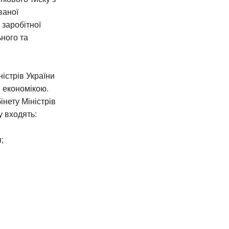
ваної
 заробітної
ьного та
істрів України
я економікою.
нету Міністрів
у входять:
;