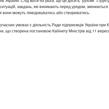
рів України. Слід мати на увазі, що це досить "рухомі" струк
 ситуацій, завдань, які виникають перед урядом, змінюються н
амі вони можуть ліквідовуватись або створюватись.
учасних умовах є діяльність Ради підприємців України при К
їни, що створена постановою Кабінету Міністрів від 11 верес