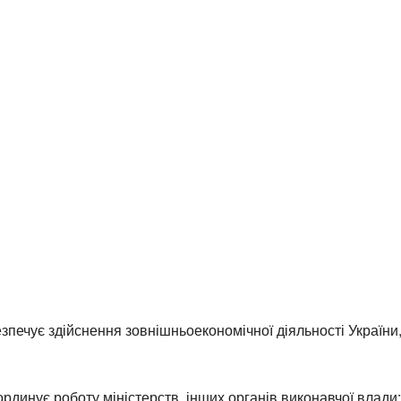
безпечує здійснення зовнішньоекономічної діяльності України
ординує роботу міністерств, інших органів виконавчої влади;