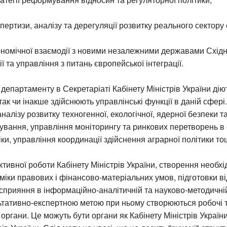
пертизи, аналізу та дерегуляції розвитку реального сектору 
ономічної взаємодії з новими незалежними державами Східн
ї та управління з питань європейської інтеграції.
 департаменту в Секретаріаті Кабінету Міністрів України діют
 так чи інакше здійснюють управлінські функції в даній сфер
налізу розвитку техногенної, екологічної, ядерної безпеки т
ування, управління моніторингу та ринкових перетворень в
іки, управління координації здійснення аграрної політики то
тивної роботи Кабінету Міністрів України, створення необхі
міки правових і фінансово-матеріальних умов, підготовки в
сприяння в інформаційно-аналітичній та науково-методичній
ьтативно-експертною метою при ньому створюються робочі 
органи. Це можуть бути органи як Кабінету Міністрів України,