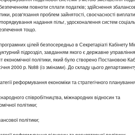
езпеченням повноти сплати податків; здійснення збалансо
тики, розв'язання проблем зайнятості, своєчасності виплати
 упорядкування надання пільг, удосконалення систем соціал
езпечення тощо.
 програмних цілей безпосередньо в Секретаріаті Кабінету Мін
уктурний підрозділ, завданням якого є державне управлінн
 економічної політики, який було створено Постановою Кабі
 січня 2000 р. №88 (із змінами). До складу цього департамент
атегії реформування економіки та стратегічного планування
народного співробітництва, міжнародних відносин та
мічної політики;
ансової політики;
атегії реформування відносин та регуляторної політики;