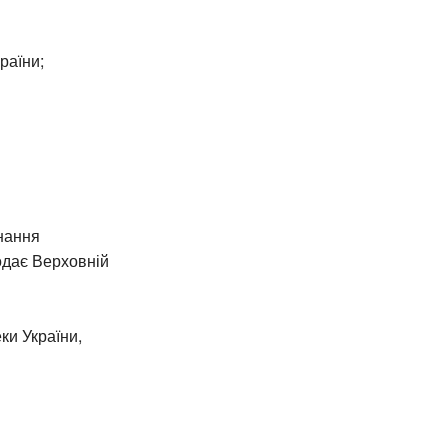
раїни;
нання
одає Верховній
ки України,