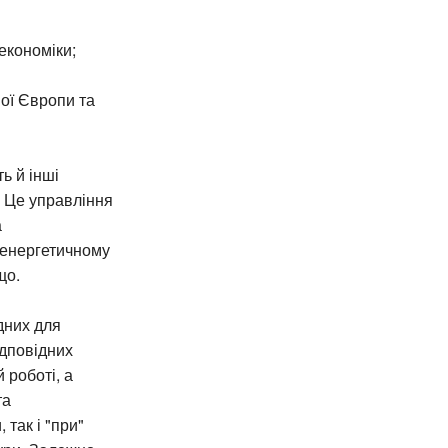
економіки;
ої Європи та
ь й інші
і. Це управління
а
 енергетичному
що.
дних для
ідповідних
 роботі, а
та
 так і "при"