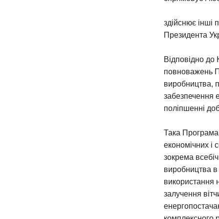
здійснює інші 
Президента Укр
Відповідно до К
повноважень П
виробництва, 
забезпечення е
поліпшенні до
Така Програма
економічних і 
зокрема всебіч
виробництва в
використання н
залучення вітч
енергопостачан
комплексного 