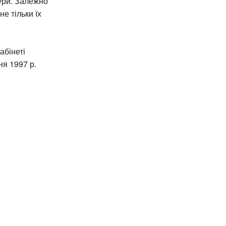
тури. Залежно
е тільки їх
абінеті
ня 1997 р.