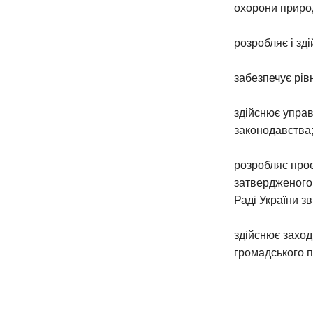
охорони природ
розробляє і зд
забезпечує рів
здійснює управ
законодавства
розробляє прое
затвердженого
Раді України зв
здійснює заход
громадського п