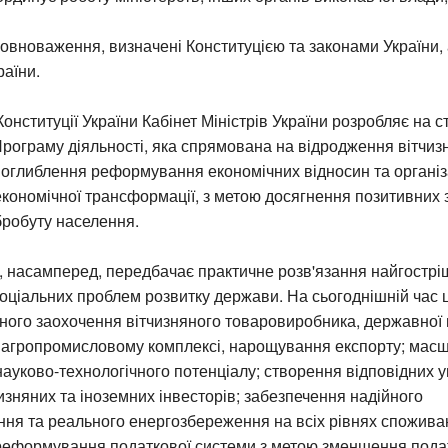
повноваження, визначені Конституцією та законами України,
аїни.
онституції України Кабінет Міністрів України розробляє на с
рограму діяльності, яка спрямована на відродження вітчиз
поглиблення реформування економічних відносин та організ
кономічної трансформації, з метою досягнення позитивних 
бробуту населення.
, насамперед, передбачає практичне розв'язання найгострі
соціальних проблем розвитку держави. На сьогоднішній час ц
ного заохочення вітчизняного товаровиробника, державної 
 агропромисловому комплексі, нарощування експорту; мас
ауково-технологічного потенціалу; створення відповідних 
изняних та іноземних інвесторів; забезпечення надійного
ня та реального енергозбереження на всіх рівнях споживан
реформування податкової системи з метою зменшення подат