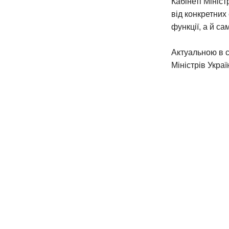
Кабінеті Мініст
від конкретних
функції, а й с
Актуальною в с
Міністрів Укра