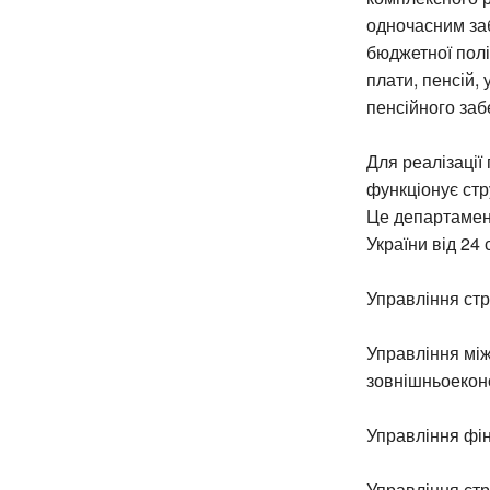
одночасним заб
бюджетної полі
плати, пенсій,
пенсійного заб
Для реалізації
функціонує стр
Це департамент
України від 24
Управління стр
Управління між
зовнішньоеконо
Управління фін
Управління стр