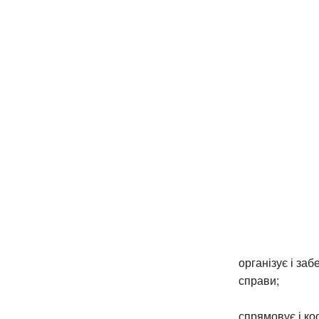
організує і за
справи;
спрямовує і ко