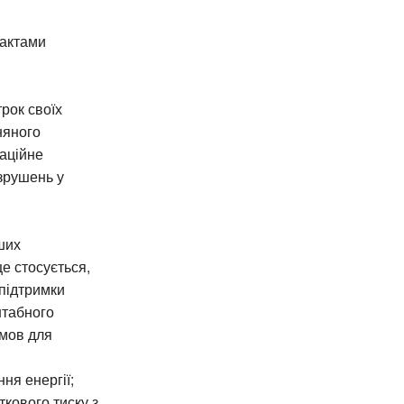
 актами
трок своїх
няного
аційне
зрушень у
ших
е стосується,
підтримки
штабного
умов для
ня енергії;
кового тиску з