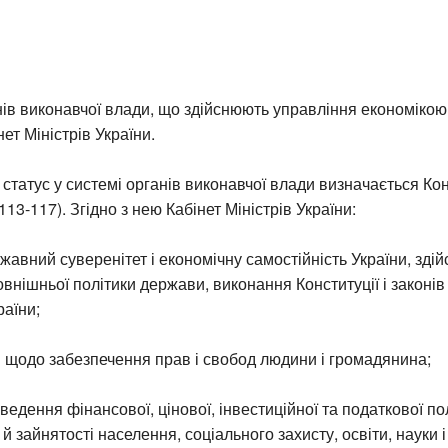
нів виконавчої влади, що здійснюють управління економік
ет Міністрів України.
статус у системі органів виконавчої влади визначається Ко
 113-117). Згідно з нею Кабінет Міністрів України:
жавний суверенітет і економічну самостійність України, зді
овнішньої політики держави, виконання Конституції і законів 
аїни;
 щодо забезпечення прав і свобод людини і громадянина;
ведення фінансової, цінової, інвестиційної та податкової пол
й зайнятості населення, соціального захисту, освіти, науки і