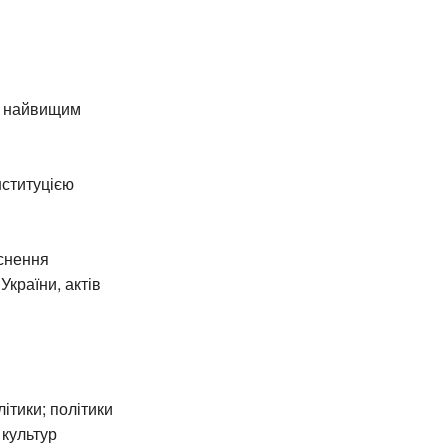
ою найвищим
нституцією
йснення
України, актів
ітики; політики
 культур