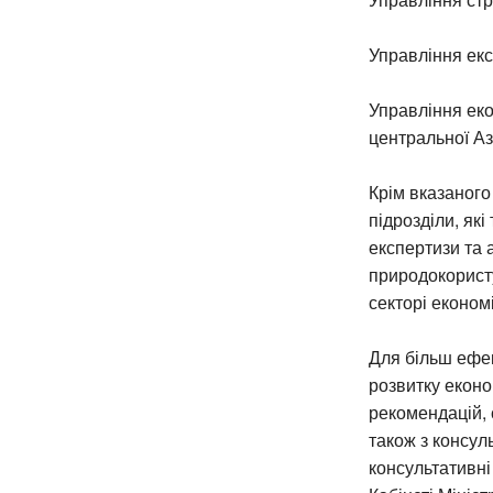
Управління екс
Управління ек
центральної Азі
Крім вказаного
підрозділи, які
експертизи та а
природокорист
секторі економ
Для більш ефек
розвитку еконо
рекомендацій, 
також з консул
консультативні 