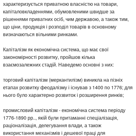
характеризується приватною власністю на товари,
капіталовкладеннями, обумовленими швидше за
рішеннями приватних осіб, чим державою, а також тим,
що ціни, продукція і розподіл товарів в основному
визначаються вільними ринками.
Капіталізм як економічна система, що має свої
закономірності розвитку, пройшов кілька
взаємозалежних стадій. Наведемо основні з них:
торговий капіталізм (меркантилізм) виникла на пізніх
етапах розвитку феодалізму і існував з 1400 по 1776; для
нього було характерно розвиток і розширення ринків;
промисловий капіталізм - економічна система періоду
1776-1890 рр.., якій були притаманні спеціалізація,
раціоналізація, делегування влади, а також
використання механізмів і дешевої праці для