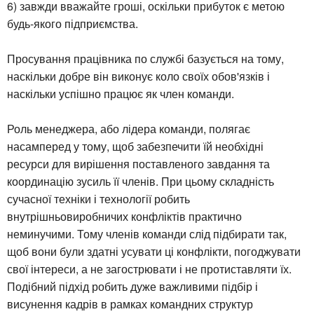
6) завжди вважайте гроші, оскільки прибуток є метою
будь-якого підприємства.
Просування працівника по службі базується на тому,
наскільки добре він виконує коло своїх обов'язків і
наскільки успішно працює як член команди.
Роль менеджера, або лідера команди, полягає
насамперед у тому, щоб забезпечити їй необхідні
ресурси для вирішення поставленого завдання та
координацію зусиль її членів. При цьому складність
сучасної техніки і технології робить
внутрішньовиробничих конфліктів практично
неминучими. Тому членів команди слід підбирати так,
щоб вони були здатні усувати ці конфлікти, погоджувати
свої інтереси, а не загострювати і не протиставляти їх.
Подібний підхід робить дуже важливими підбір і
висунення кадрів в рамках командних структур