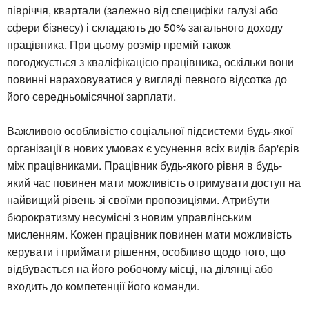
півріччя, квартали (залежно від специфіки галузі або
сфери бізнесу) і складають до 50% загального доходу
працівника. При цьому розмір премій також
погоджується з кваліфікацією працівника, оскільки вони
повинні нараховуватися у вигляді певного відсотка до
його середньомісячної зарплати.
Важливою особливістю соціальної підсистеми будь-якої
організації в нових умовах є усунення всіх видів бар'єрів
між працівниками. Працівник будь-якого рівня в будь-
який час повинен мати можливість отримувати доступ на
найвищий рівень зі своїми пропозиціями. Атрибути
бюрократизму несумісні з новим управлінським
мисленням. Кожен працівник повинен мати можливість
керувати і приймати рішення, особливо щодо того, що
відбувається на його робочому місці, на ділянці або
входить до компетенції його команди.