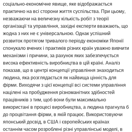
соціально-економічне явище, яке відображається
практично на всі сторони життя суспільства. При цьому,
незважаючи на величезну кількість робіт з теорії
організації та управління, західні експерти вважають, що
жодна з них не є універсальною. Однак успішний
розвиток протягом тривалого періоду економіки Японії
спонукало вчених і практиків різних країн уважно вивчити
механізми і причини, за рахунок яких забезпечується
висока ефективність виробництва в цій країні. Аналіз
показав, що в центрі концепції управління знаходиться
людина, яка розглядається як найвища цінність для
фірми. Виходячи з цієї концепції всі системи управління
націлені на пробудження різноманітних здібностей
працівників з тим, щоб вони були максимально
використані в процесі виробництва, а людина прагнула б
до процвітання фірми, в якій працює. Використовуючи
японський досвід, в США і європейських країнах
останнім часом розроблені різні управлінські моделі, в