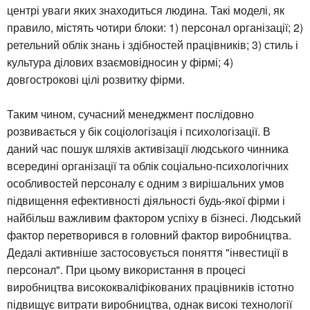
центрі уваги яких знаходиться людина. Такі моделі, як
правило, містять чотири блоки: 1) персонал організації; 2)
ретельний облік знань і здібностей працівників; 3) стиль і
культура ділових взаємовідносин у фірмі; 4)
довгострокові цілі розвитку фірми.
Таким чином, сучасний менеджмент послідовно
розвивається у бік соціологізація і психологізації. В
даний час пошук шляхів активізації людського чинника
всередині організації та облік соціально-психологічних
особливостей персоналу є одним з вирішальних умов
підвищення ефективності діяльності будь-якої фірми і
найбільш важливим фактором успіху в бізнесі. Людський
фактор перетворився в головний фактор виробництва.
Дедалі активніше застосовується поняття "інвестиції в
персонал". При цьому використання в процесі
виробництва висококваліфікованих працівників істотно
підвищує витрати виробництва, однак високі технології