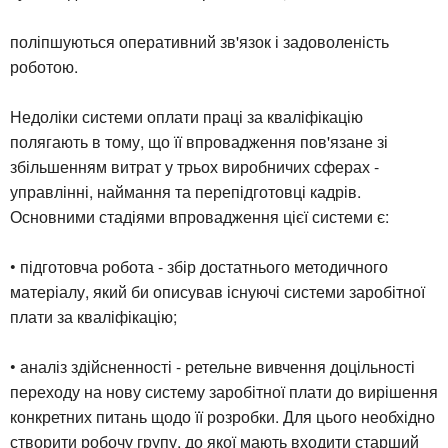
поліпшуються оперативний зв'язок і задоволеність
роботою.
Недоліки системи оплати праці за кваліфікацію
полягають в тому, що її впровадження пов'язане зі
збільшенням витрат у трьох виробничих сферах -
управлінні, наймання та перепідготовці кадрів.
Основними стадіями впровадження цієї системи є:
• підготовча робота - збір достатнього методичного
матеріалу, який би описував існуючі системи заробітної
плати за кваліфікацію;
• аналіз здійсненності - ретельне вивчення доцільності
переходу на нову систему заробітної плати до вирішення
конкретних питань щодо її розробки. Для цього необхідно
створити робочу групу, до якої мають входити старший