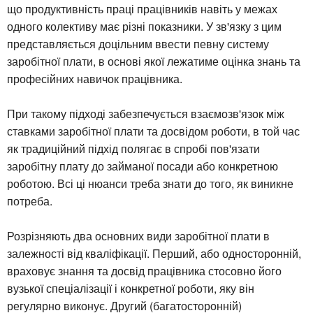
що продуктивність праці працівників навіть у межах
одного колективу має різні показники. У зв'язку з цим
представляється доцільним ввести певну систему
заробітної плати, в основі якої лежатиме оцінка знань та
професійних навичок працівника.
При такому підході забезпечується взаємозв'язок між
ставками заробітної плати та досвідом роботи, в той час
як традиційний підхід полягає в спробі пов'язати
заробітну плату до займаної посади або конкретною
роботою. Всі ці нюанси треба знати до того, як виникне
потреба.
Розрізняють два основних види заробітної плати в
залежності від кваліфікації. Перший, або односторонній,
враховує знання та досвід працівника стосовно його
вузької спеціалізації і конкретної роботи, яку він
регулярно виконує. Другий (багатосторонній)