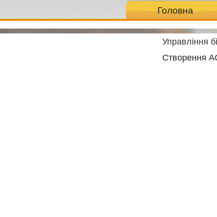
Головна
Управління б
Створення А