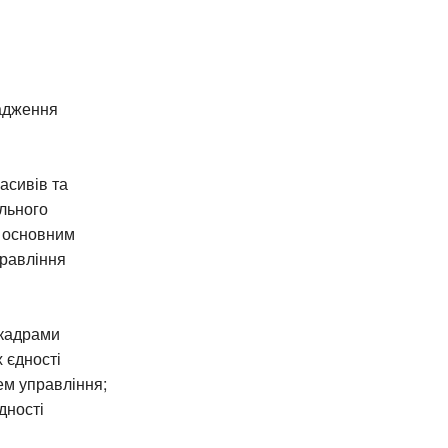
вадження
асивів та
льного
у основним
правління
 кадрами
 єдності
ем управління;
дності