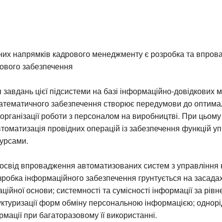
них напрямків кадрового менеджменту є розробка та впро
рового забезпечення
завдань цієї підсистеми на базі інформаційно-довідкових м
математичного забезпечення створює передумови до оптима
організації роботи з персоналом на виробництві. При цьом
томатизація провідних операцій із забезпечення функцій у
урсами.
освід впровадження автоматизованих систем з управління
зробка інформаційного забезпечення грунтується на засадах
ційної основи; системності та сумісності інформації за рівн
труктуризації форм обміну персональною інформацією; однорі
мації при багаторазовому її використанні.