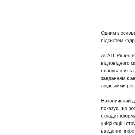
Одним з основ
підсистем кад
АСУП. Рішення 
відповідного 
планування та 
завданням є ав
людськими рес
Накопичений д
показує, що ро
складу інформа
уніфікації і с
введення інфор