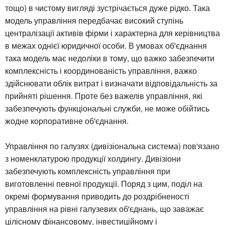
тощо) в чистому вигляді зустрічається дуже рідко. Така
модель управління передбачає високий ступінь
централізації активів фірми і характерна для керівництва
в межах однієї юридичної особи. В умовах об'єднання
така модель має недоліки в тому, що важко забезпечити
комплексність і координованість управління, важко
здійснювати облік витрат і визначати відповідальність за
прийняті рішення. Проте без важелів управління, які
забезпечують функціональні служби, не може обійтись
жодне корпоративне об'єднання.
Управління по галузях (дивізіональна система) пов'язано
з номенклатурою продукції холдингу. Дивізіони
забезпечують комплексність управління при
виготовленні певної продукції. Поряд з цим, поділ на
окремі формування приводить до роздрібненості
управління на рівні галузевих об'єднань, що заважає
цілісному фінансовому, інвестиційному і