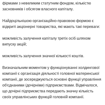
фірмами з невеликим статутним фондом, кількістю
засновників і обсягом власного капіталу.
Найдоцільнішою організаційно-правовою формою є
відкриті акціонерні товариства, які мають такі переваги:
можливість залучення капіталу третіх осіб шляхом
випуску акцій;
можливість залучення значної кількості коштів.
Визначальним моментом у функціонуванні холдингової
компанії є організація діяльності головної материнської
компанії, де зосереджуються основні функції управління
об'єднаними (дочірніми) підприємствами. Відмічалося,
що дочірні підприємства передають значну кількість
своїх управлінських функцій головній компанії.