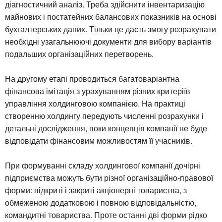
діагностичний аналіз. Треба здійснити інвентаризацію
майнових і постатейних балансових показників на основі
бухгалтерських даних. Тільки це дасть змогу розрахувати
необхідні узагальнюючі документи для вибору варіантів
подальших організаційних перетворень.
На другому етапі проводиться багатоваріантна
фінансова імітація з урахуванням різних критеріїв
управління холдинговою компанією. На практиці
створенню холдингу передують численні розрахунки і
детальні дослідження, поки концепція компанії не буде
відповідати фінансовим можливостям її учасників.
При формуванні складу холдингової компанії дочірні
підприємства можуть бути різної організаційно-правової
форми: відкриті і закриті акціонерні товариства, з
обмеженою додатковою і повною відповідальністю,
командитні товариства. Проте останні дві форми рідко