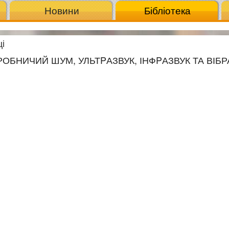
Новини
Бібліотека
і
ИРОБНИЧИЙ ШУМ, УЛЬТPАЗВУК, ІНФPАЗВУК ТА ВІБР