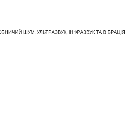
ОБНИЧИЙ ШУМ, УЛЬТPАЗВУК, ІНФPАЗВУК ТА ВІБРАЦІЯ