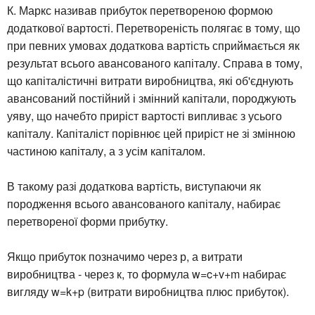
К. Маркс називав прибуток перетвореною формою
додаткової вартості. Перетвореність полягає в тому, що
при певних умовах додаткова вартість сприймається як
результат всього авансованого капіталу. Справа в тому,
що капіталістичні витрати виробництва, які об'єднують
авансований постійний і змінний капітали, породжують
уяву, що начебто приріст вартості випливає з усього
капіталу. Капіталіст порівнює цей приріст не зі змінною
частиною капіталу, а з усім капіталом.
В такому разі додаткова вартість, виступаючи як
породження всього авансованого капіталу, набирає
перетвореної форми прибутку.
Якщо прибуток позначимо через р, а витрати
виробництва - через к, то формула w=c+v+m набирає
вигляду w=k+p (витрати виробництва плюс прибуток).