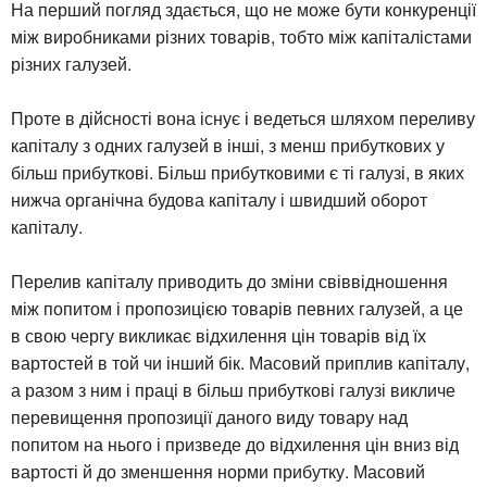
На перший погляд здається, що не може бути конкуренції
між виробниками різних товарів, тобто між капіталістами
різних галузей.
Проте в дійсності вона існує і ведеться шляхом переливу
капіталу з одних галузей в інші, з менш прибуткових у
більш прибуткові. Більш прибутковими є ті галузі, в яких
нижча органічна будова капіталу і швидший оборот
капіталу.
Перелив капіталу приводить до зміни свіввідношення
між попитом і пропозицією товарів певних галузей, а це
в свою чергу викликає відхилення цін товарів від їх
вартостей в той чи інший бік. Масовий приплив капіталу,
а разом з ним і праці в більш прибуткові галузі викличе
перевищення пропозиції даного виду товару над
попитом на нього і призведе до відхилення цін вниз від
вартості й до зменшення норми прибутку. Масовий