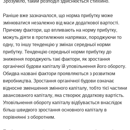
Зрозуміло, такий розподіл здійснюється стихійно.
Раніше вже зазначалося, що норма прибутку може
змінюватися незалежно від маси додаткової вартості.
Причому фактори, що впливають на норму прибутку,
можуть діяти в протилежних напрямах, породжуючи то
одну, то іншу тенденцію у змінах середньої норми
прибутку. Тенденцію середньої норми прибутку до
зниження породжують такі фактори, як зростання
органічної будови капіталу їй уповільнення його обороту.
Обидва названі фактори проявляються з розвитком
виробництва. Зростання органічної будови означає
відносне зменшення змінного капіталу, тобто тієї частини
авансованого капіталу, яка створює додаткову вартість.
Уповільнення обороту капіталу відбувається внаслідок
більш швидкого зростання основного капіталу в
порівнянні з оборотним.