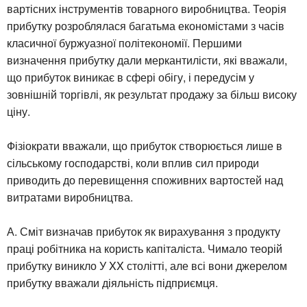
вартісних інструментів товарного виробництва. Теорія
прибутку розроблялася багатьма економістами з часів
класичної буржуазної політекономії. Першими
визначення прибутку дали меркантилісти, які вважали,
що прибуток виникає в сфері обігу, і передусім у
зовнішній торгівлі, як результат продажу за більш високу
ціну.
Фізіократи вважали, що прибуток створюється лише в
сільському господарстві, коли вплив сил природи
приводить до перевищення споживних вартостей над
витратами виробництва.
А. Сміт визначав прибуток як вирахування з продукту
праці робітника на користь капіталіста. Чимало теорій
прибутку виникло У XX столітті, але всі вони джерелом
прибутку вважали діяльність підприємця.