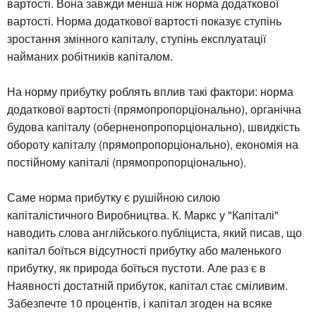
вартості. Вона завжди менша ніж норма додаткової
вартості. Норма додаткової вартості показує ступінь
зростання змінного капіталу, ступінь експлуатації
найманих робітників капіталом.
На норму прибутку роблять вплив такі фактори: норма
додаткової вартості (прямопропорціонально), органічна
будова капіталу (оберненопропорціонально), швидкість
обороту капіталу (прямопропорціонально), економія на
постійному капіталі (прямопропорціонально).
Саме норма прибутку є рушійною силою
капіталістичного Виробництва. К. Маркс у "Капіталі"
наводить слова англійського публіциста, який писав, що
капітал боїться відсутності прибутку або маленького
прибутку, як природа боїться пустоти. Але раз є в
Наявності достатній прибуток, капітал стає сміливим.
Забезпечте 10 процентів, і капітал згоден на всяке