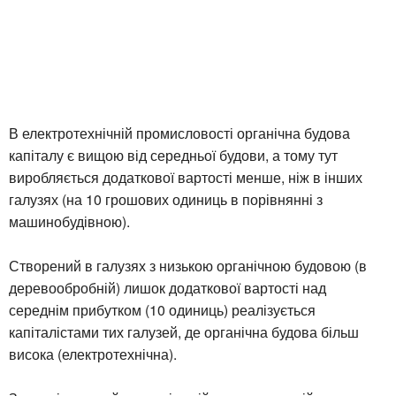
В електротехнічній промисловості органічна будова
капіталу є вищою від середньої будови, а тому тут
виробляється додаткової вартості менше, ніж в інших
галузях (на 10 грошових одиниць в порівнянні з
машинобудівною).
Створений в галузях з низькою органічною будовою (в
деревообробній) лишок додаткової вартості над
середнім прибутком (10 одиниць) реалізується
капіталістами тих галузей, де органічна будова більш
висока (електротехнічна).