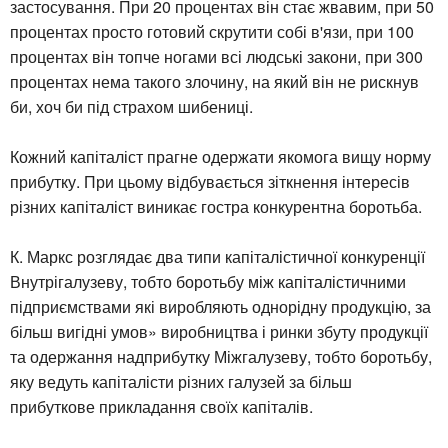
застосування. При 20 процентах він стає жвавим, при 50
процентах просто готовий скрутити собі в'язи, при 100
процентах він топче ногами всі людські закони, при 300
процентах нема такого злочину, на який він не рискнув
би, хоч би під страхом шибениці.
Кожний капіталіст прагне одержати якомога вищу норму
прибутку. При цьому відбувається зіткнення інтересів
різних капіталіст виникає гостра конкурентна боротьба.
К. Маркс розглядає два типи капіталістичної конкуренції
Внутрігалузеву, тобто боротьбу між капіталістичними
підприємствами які виробляють однорідну продукцію, за
більш вигідні умов» виробництва і ринки збуту продукції
та одержання надприбутку Міжгалузеву, тобто боротьбу,
яку ведуть капіталісти різних галузей за більш
прибуткове прикладання своїх капіталів.