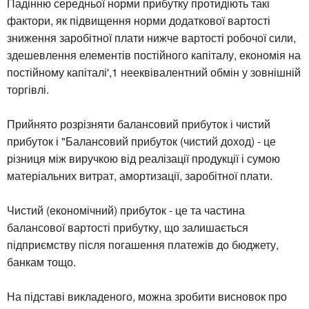
Падінню середньої норми прибутку протидіють такі
фактори, як підвищення норми додаткової вартості
зниження заробітної плати нижче вартості робочої сили,
здешевлення елементів постійного капіталу, економія на
постійному капіталі',1 нееквівалентний обмін у зовнішній
торгівлі.
Прийнято розрізняти балансовий прибуток і чистий
прибуток і "Балансовий прибуток (чистий доход) - це
різниця між виручкою від реалізації продукції і сумою
матеріальних витрат, амортизації, заробітної плати.
Чистий (економічний) прибуток - це та частина
балансової вартості прибутку, що залишається
підприємству після погашення платежів до бюджету,
банкам тощо.
На підставі викладеного, можна зробити висновок про