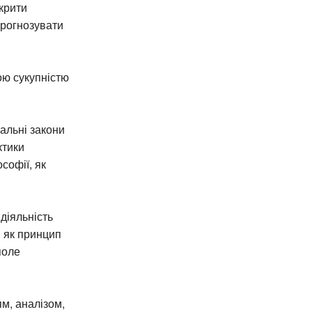
зкрити
прогнозувати
лою сукупністю
альні закони
ктики
софії, як
діяльність
і як принцип
поле
ям, аналізом,