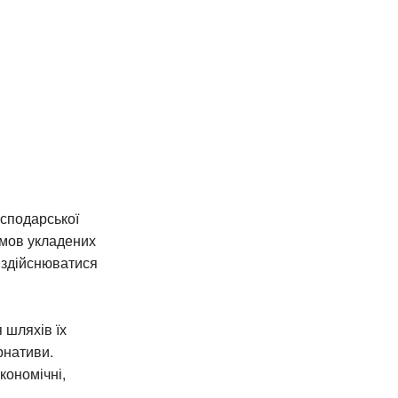
осподарської
умов укладених
е здійснюватися
 шляхів їх
рнативи.
кономічні,