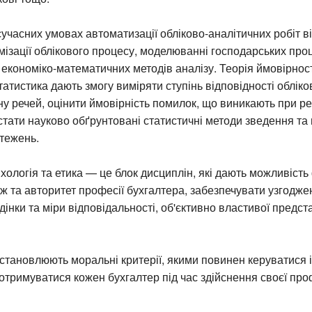
учасних умовах автоматизації обліково-аналітичних робіт в
мізації облікового процесу, моделюванні господарських проц
 економіко-математичних методів аналізу. Теорія ймовірност
атистика дають змогу виміряти ступінь відповідності обліко
у речей, оцінити ймовірність помилок, що виникають при ре
стати науково обґрунтовані статистичні методи зведення та
тежень.
ихологія та етика — це блок дисциплін, які дають можливіст
дж та авторитет професії бухгалтера, забезпечувати узгоджен
дінки та міри відповідальності, об'єктивно властивої предст
становлюють моральні критерії, якими повинен керуватися і
отримуватися кожен бухгалтер під час здійснення своєї про