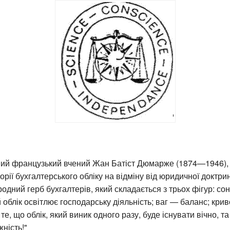
омий французький вчений Жан Батіст Дюмарже (1874—1946),
орії бухгалтерського обліку на відміну від юридичної доктрин
одний герб бухгалтерів, який складається з трьох фігур: со
 облік освітлює господарську діяльність; ваг — баланс; крив
те, що облік, який виник одного разу, буде існувати вічно, та
жність!"