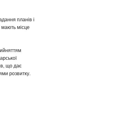
дання планів і
м мають місце
рийняттям
арської
ів, що дає
ями розвитку.