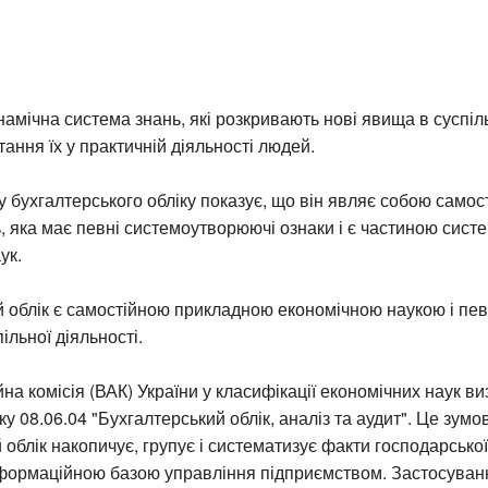
амічна система знань, які розкривають нові явища в суспільс
ання їх у практичній діяльності людей.
ку бухгалтерського обліку показує, що він являє собою самос
, яка має певні системоутворюючі ознаки і є частиною сист
ук.
 облік є самостійною прикладною економічною наукою і пе
ільної діяльності.
на комісія (ВАК) України у класифікації економічних наук ви
ку 08.06.04 "Бухгалтерський облік, аналіз та аудит". Це зум
 облік накопичує, групує і систематизує факти господарської 
формаційною базою управління підприємством. Застосуван