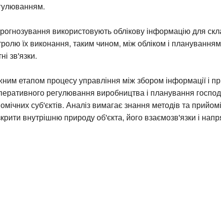
егулюванням.
рогнозування використовують облікову інформацію для скла
нтролю їх виконання, таким чином, між обліком і планування
ні зв'язки.
жним етапом процесу управління між збором інформації і п
перативного регулювання виробництва і планування господ
номічних суб'єктів. Аналіз вимагає знання методів та прийом
крити внутрішню природу об'єкта, його взаємозв'язки і напр