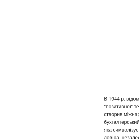
В 1944 р. від
"позитивної" те
створив міжнар
бухгалтерський
яка символізує 
довіра, незале