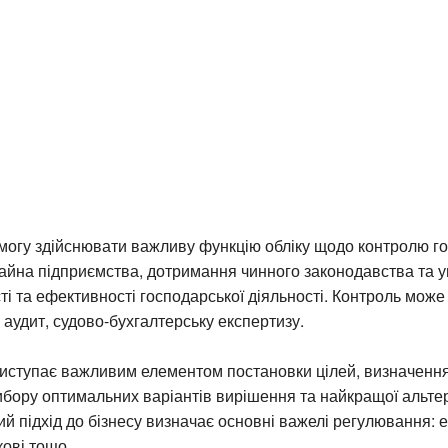
могу здійснювати важливу функцію обліку щодо контролю г
майна підприємства, дотримання чинного законодавства та 
сті та ефективності господарської діяльності. Контроль мож
й аудит, судово-бухгалтерську експертизу.
иступає важливим елементом постановки цілей, визначення
ибору оптимальних варіантів вирішення та найкращої альте
й підхід до бізнесу визначає основні важелі регулювання: е
кові тощо.