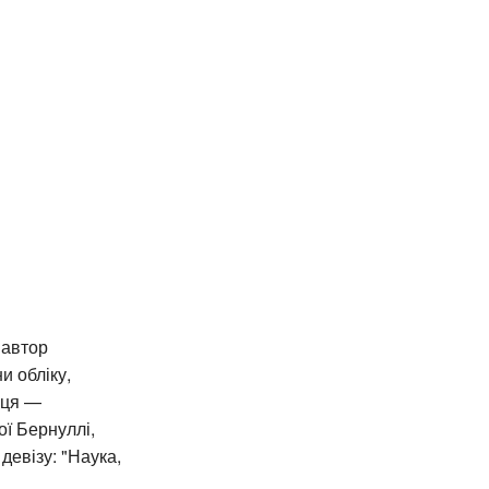
 автор
и обліку,
нця —
ої Бернуллі,
 девізу: "Наука,