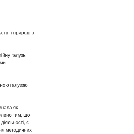
тві і природі з
тійну галузь
еми
вною галуззю
знала як
овлено тим, що
діяльності, є
ня методичних