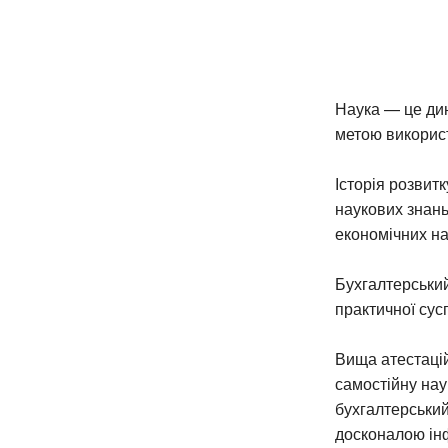
Наука — це дин
метою використ
Історія розвит
наукових знань
економічних на
Бухгалтерський
практичної сусп
Вища атестацій
самостійну нау
бухгалтерський
досконалою ін