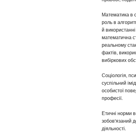
Математика в с
роль в алгорит
й використанні
математична ст
реальному стан
фактів, викори
вибіркових обс
Соціологія, пс
суспільний імі
особистої пове
професії.
Етичні норми в
зобов'язаний д
діяльності.