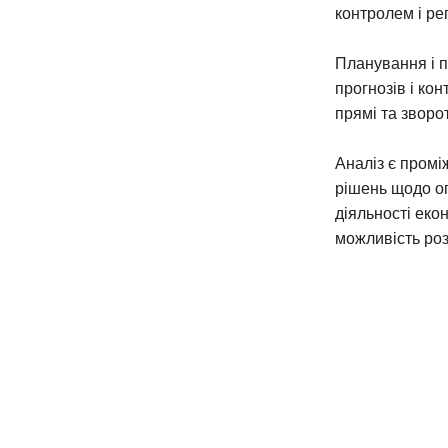
контролем і р
Планування і п
прогнозів і ко
прямі та зворот
Аналіз є промі
рішень щодо о
діяльності еко
можливість роз