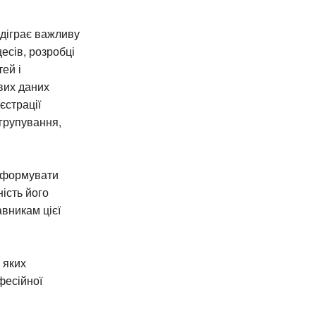
ідіграє важливу
есів, розробці
ей і
вих даних
єстрації
 групування,
ь формувати
ість його
авникам цієї
 яких
фесійної