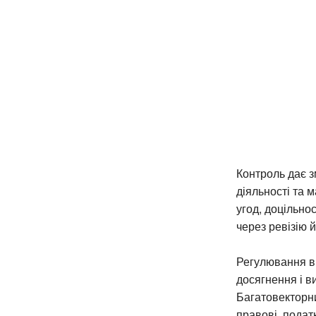
Контроль дає з
діяльності та 
угод, доцільно
через ревізію 
Регулювання в
досягнення і в
Багатовекторни
правові, подат