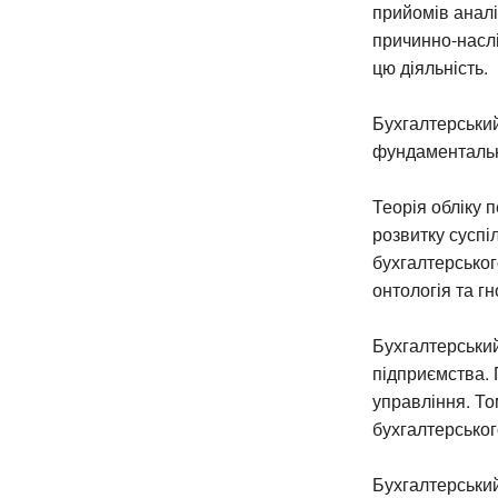
прийомів аналі
причинно-наслі
цю діяльність.
Бухгалтерський 
фундаментальн
Теорія обліку 
розвитку суспіл
бухгалтерськог
онтологія та гн
Бухгалтерський
підприємства. 
управління. Т
бухгалтерського
Бухгалтерський