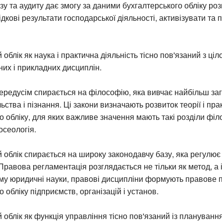
зу та аудиту дає змогу за даними бухгалтерського обліку ро
дкові результати господарської діяльності, активізувати та 
облік як наука і практична діяльність тісно пов'язаний з ці
их і прикладних дисциплін.
передусім спирається на філософію, яка вивчає найбільш заг
ьства і пізнання. Ці закони визначають розвиток теорії і пра
о обліку, для яких важливе значення мають такі розділи філо
осеологія.
 облік спирається на широку законодавчу базу, яка регулює 
Правова регламентація розглядається не тільки як метод, а 
ому юридичні науки, правові дисципліни формують правове 
 обліку підприємств, організацій і установ.
 облік як функція управління тісно пов'язаний із плануванн