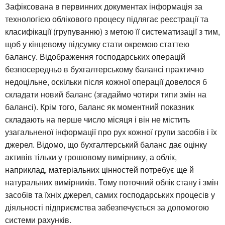
Зафіксована в первинних документах інформація за
технологією облікового процесу підлягає реєстрації та
класифікації (групуванню) з метою її систематизації з тим,
щоб у кінцевому підсумку стати окремою статтею
балансу. Відображення господарських операцій
безпосередньо в бухгалтерському балансі практично
недоцільне, оскільки після кожної операції довелося б
складати новий баланс (згадаймо чотири типи змін на
балансі). Крім того, баланс як моментний показник
складають на перше число місяця і він не містить
узагальненої інформації про рух кожної групи засобів і їх
джерел. Відомо, що бухгалтерський баланс дає оцінку
активів тільки у грошовому вимірнику, а облік,
наприклад, матеріальних цінностей потребує ще й
натуральних вимірників. Тому поточний облік стану і змін
засобів та їхніх джерел, самих господарських процесів у
діяльності підприємства забезпечується за допомогою
системи рахунків.