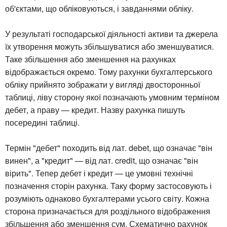
об'єктами, що обліковуються, і завданнями обліку.
У результаті господарської діяльності активи та джерела
їх утворення можуть збільшуватися або зменшуватися.
Таке збільшення або зменшення на рахунках
відображається окремо. Тому рахунки бухгалтерського
обліку прийнято зображати у вигляді двосторонньої
таблиці, ліву сторону якої позначають умовним терміном
дебет, а праву — кредит. Назву рахунка пишуть
посередині таблиці.
Термін "дебет" походить від лат. debet, що означає "він
винен", а "кредит" — від лат. credit, що означає "він
вірить". Тепер дебет і кредит — це умовні технічні
позначення сторін рахунка. Таку форму застосовують і
розуміють однаково бухгалтерами усього світу. Кожна
сторона призначається для роздільного відображення
збільшення або зменшення сум. Схематично рахунок