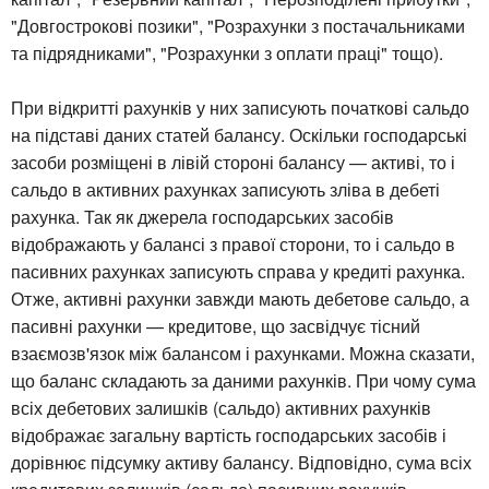
"Довгострокові позики", "Розрахунки з постачальниками
та підрядниками", "Розрахунки з оплати праці" тощо).
При відкритті рахунків у них записують початкові сальдо
на підставі даних статей балансу. Оскільки господарські
засоби розміщені в лівій стороні балансу — активі, то і
сальдо в активних рахунках записують зліва в дебеті
рахунка. Так як джерела господарських засобів
відображають у балансі з правої сторони, то і сальдо в
пасивних рахунках записують справа у кредиті рахунка.
Отже, активні рахунки завжди мають дебетове сальдо, а
пасивні рахунки — кредитове, що засвідчує тісний
взаємозв'язок між балансом і рахунками. Можна сказати,
що баланс складають за даними рахунків. При чому сума
всіх дебетових залишків (сальдо) активних рахунків
відображає загальну вартість господарських засобів і
дорівнює підсумку активу балансу. Відповідно, сума всіх