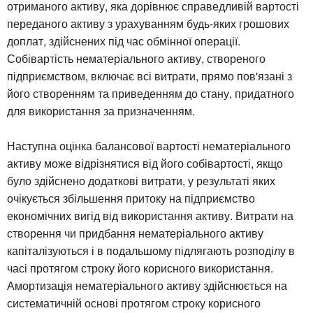
отриманого активу, яка дорівнює справедливій вартості
переданого активу з урахуванням будь-яких грошових
доплат, здійснених під час обмінної операції.
Собівартість нематеріального активу, створеного
підприємством, включає всі витрати, прямо пов'язані з
його створенням та приведенням до стану, придатного
для використання за призначенням.
Наступна оцінка балансової вартості нематеріального
активу може відрізнятися від його собівартості, якщо
було здійснено додаткові витрати, у результаті яких
очікується збільшення притоку на підприємство
економічних вигід від використання активу. Витрати на
створення чи придбання нематеріального активу
капіталізуються і в подальшому підлягають розподілу в
часі протягом строку його корисного використання.
Амортизація нематеріального активу здійснюється на
систематичній основі протягом строку корисного