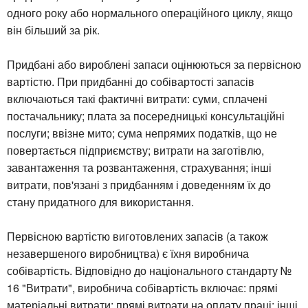
одного року або нормального операційного циклу, якщо
він більший за рік.
Придбані або вироблені запаси оцінюються за первісною
вартістю. При придбанні до собівартості запасів
включаються такі фактичні витрати: суми, сплачені
постачальнику; плата за посередницькі консультаційні
послуги; ввізне мито; сума непрямих податків, що не
повертається підприємству; витрати на заготівлю,
завантаження та розвантаження, страхування; інші
витрати, пов'язані з придбанням і доведенням їх до
стану придатного для використання.
Первісною вартістю виготовлених запасів (а також
незавершеного виробництва) є їхня виробнича
собівартість. Відповідно до національного стандарту №
16 "Витрати", виробнича собівартість включає: прямі
матеріальні витрати; прямі витрати на оплату праці; інші