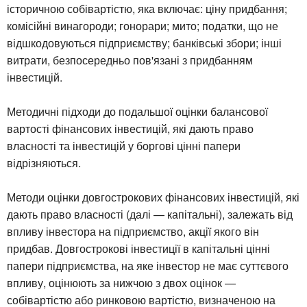
історичною собівартістю, яка включає: ціну придбання;
комісійні винагороди; гонорари; мито; податки, що не
відшкодовуються підприємству; банківські збори; інші
витрати, безпосередньо пов'язані з придбанням
інвестицій.
Методичні підходи до подальшої оцінки балансової
вартості фінансових інвестицій, які дають право
власності та інвестицій у боргові цінні папери
відрізняються.
Методи оцінки довгострокових фінансових інвестицій, які
дають право власності (далі — капітальні), залежать від
впливу інвестора на підприємство, акції якого він
придбав. Довгострокові інвестиції в капітальні цінні
папери підприємства, на яке інвестор не має суттєвого
впливу, оцінюють за нижчою з двох оцінок —
собівартістю або ринковою вартістю, визначеною на