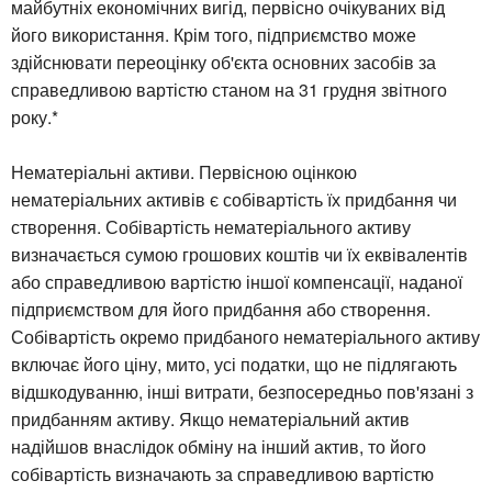
майбутніх економічних вигід, первісно очікуваних від
його використання. Крім того, підприємство може
здійснювати переоцінку об'єкта основних засобів за
справедливою вартістю станом на 31 грудня звітного
року.*
Нематеріальні активи. Первісною оцінкою
нематеріальних активів є собівартість їх придбання чи
створення. Собівартість нематеріального активу
визначається сумою грошових коштів чи їх еквівалентів
або справедливою вартістю іншої компенсації, наданої
підприємством для його придбання або створення.
Собівартість окремо придбаного нематеріального активу
включає його ціну, мито, усі податки, що не підлягають
відшкодуванню, інші витрати, безпосередньо пов'язані з
придбанням активу. Якщо нематеріальний актив
надійшов внаслідок обміну на інший актив, то його
собівартість визначають за справедливою вартістю