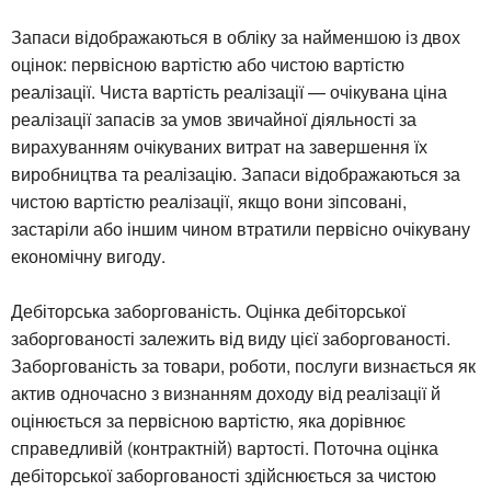
Запаси відображаються в обліку за найменшою із двох
оцінок: первісною вартістю або чистою вартістю
реалізації. Чиста вартість реалізації — очікувана ціна
реалізації запасів за умов звичайної діяльності за
вирахуванням очікуваних витрат на завершення їх
виробництва та реалізацію. Запаси відображаються за
чистою вартістю реалізації, якщо вони зіпсовані,
застаріли або іншим чином втратили первісно очікувану
економічну вигоду.
Дебіторська заборгованість. Оцінка дебіторської
заборгованості залежить від виду цієї заборгованості.
Заборгованість за товари, роботи, послуги визнається як
актив одночасно з визнанням доходу від реалізації й
оцінюється за первісною вартістю, яка дорівнює
справедливій (контрактній) вартості. Поточна оцінка
дебіторської заборгованості здійснюється за чистою