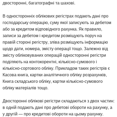
двосторонні, багатографні та шахові.
В односторонніх облікових регістрах подають дані про
господарську операцію, суму якої записують за дебетом
або за кредитом відповідного рахунка. Як правило,
записи за дебетом і кредитом розміщують поруч на
правій стороні регістру, зліва розміщують інформацію
щодо дати, номера, змісту операції тощо. Залежно від
змісту обліковуваних операцій односторонні регістри
поділяють на контокорентні, кількісно-сумового і
кількісно-сортового обліку. Прикладом таких регістрів є
Касова книга, картки аналітичного обліку розрахунків,
Книга складського обліку, картки кількісно-сумового
обліку матеріалів тощо.
Двосторонні облікові регістри складаються з двох частин:
в одній подають дані про дебетові обороти на рахунку, а
у другій — про кредитові обороти на цьому рахунку.