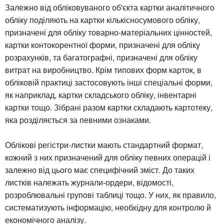
Залежно від обліковуваного об'єкта картки аналітичного
обліку поділяють на картки кількісносумового обліку,
призначені для обліку товарно-матеріальних цінностей,
картки контокорентної форми, призначені для обліку
розрахунків, та багатографні, призначені для обліку
витрат на виробництво. Крім типових форм карток, в
обліковій практиці застосовують інші спеціальні форми,
як наприклад, картки складського обліку, інвентарні
картки тощо. Зібрані разом картки складають картотеку,
яка розділяється за певними ознаками.
Облікові регістри-листки мають стандартний формат,
кожний з них призначений для обліку певних операцій і
залежно від цього має специфічний зміст. До таких
листків належать журнали-ордери, відомості,
розроблювальні групові таблиці тощо. У них, як правило,
систематизують інформацію, необхідну для контролю й
економічного аналізу.