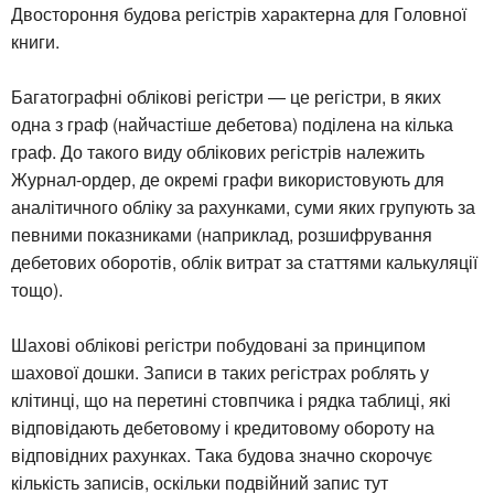
Двостороння будова регістрів характерна для Головної
книги.
Багатографні облікові регістри — це регістри, в яких
одна з граф (найчастіше дебетова) поділена на кілька
граф. До такого виду облікових регістрів належить
Журнал-ордер, де окремі графи використовують для
аналітичного обліку за рахунками, суми яких групують за
певними показниками (наприклад, розшифрування
дебетових оборотів, облік витрат за статтями калькуляції
тощо).
Шахові облікові регістри побудовані за принципом
шахової дошки. Записи в таких регістрах роблять у
клітинці, що на перетині стовпчика і рядка таблиці, які
відповідають дебетовому і кредитовому обороту на
відповідних рахунках. Така будова значно скорочує
кількість записів, оскільки подвійний запис тут