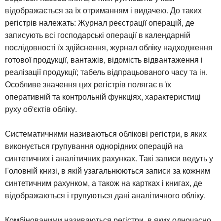
відображається за їх отриманням і видачею. До таких
регістрів належать: Журнал реєстрації операцій, де
записують всі господарські операції в календарній
послідовності їх здійснення, журнал обліку надходження
готової продукції, вантажів, відомість відвантаження і
реалізації продукції; табель відпрацьованого часу та ін.
Особливе значення цих регістрів полягає в їх
оперативній та контрольній функціях, характеристиці
руху об'єктів обліку.
Систематичними називаються облікові регістри, в яких
виконується групування однорідних операцій на
синтетичних і аналітичних рахунках. Такі записи ведуть у
Головній книзі, в якій узагальнюються записи за кожним
синтетичним рахунком, а також на картках і книгах, де
відображаються і групуються дані аналітичного обліку.
Комбінованими називаються регістри, в яких одночасно