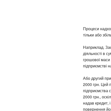
Процеси надход
тільки або збі
Наприклад. Зас
діяльності в с
грошової маси 
підприємстві н
Або другий при
2000 грн. Цей 
підприємства с
2000 грн., оск
надав кредит, 
повернення йо