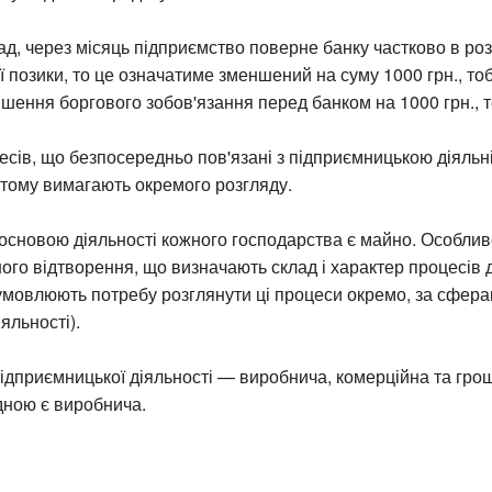
д, через місяць підприємство поверне банку частково в розм
 позики, то це означатиме зменшений на суму 1000 грн., т
ншення боргового зобов'язання перед банком на 1000 грн., т
сів, що безпосередньо пов'язані з підприємницькою діяльні
 тому вимагають окремого розгляду.
сновою діяльності кожного господарства є майно. Особливо
ого відтворення, що визначають склад і характер процесів д
умовлюють потребу розглянути ці процеси окремо, за сфера
яльності).
 підприємницької діяльності — виробнича, комерційна та гро
дною є виробнича.