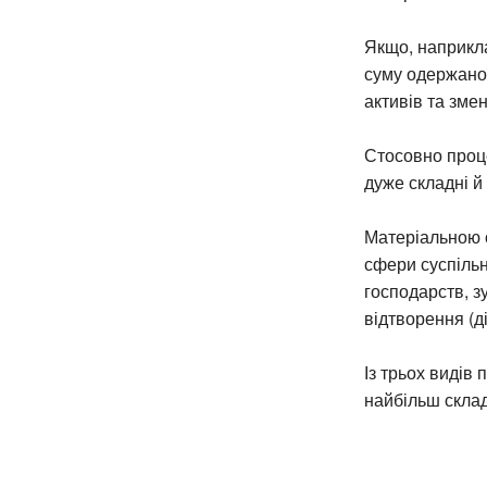
Якщо, наприкла
суму одержаної
активів та зме
Стосовно проце
дуже складні й
Матеріальною о
сфери суспільн
господарств, з
відтворення (ді
Із трьох видів
найбільш скла