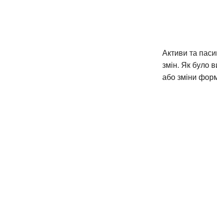
Активи та паси
змін. Як було 
або зміни форми