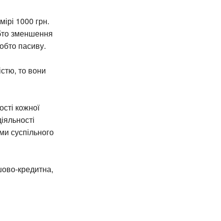
ірі 1000 грн.
обто зменшення
обто пасиву.
стю, то вони
сті кожної
іяльності
ми суспільного
шово-кредитна,