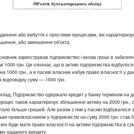
ження або вибуття є простими процесами, які характеризу
льшення, або зменшення об'єкта.
новник зареєстрував підприємство і вклав гроші в забезпе
умі 1000 грн. Це означає, що в активі підприємства відбулос
на 1000 грн., а в пасиві власник набув право власності у д
а відповідну суму — 1000 грн.
клад. Підприємство одержало кредит у банку терміном на дв
процес також характеризує збільшення активу на 2000 грн., ос
тало більше грошей. Але разом з тим у пасиві відбувалося 
ільки правовласником у підприємстві на суму 2000 грн. став б
і він буде мати право власності на активи підприємства в сум
му наданого кредиту.