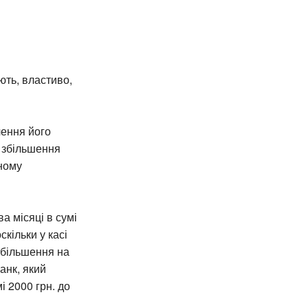
ють, властиво,
чення його
я збільшення
аному
а місяці в сумі
кільки у касі
збільшення на
анк, який
і 2000 грн. до