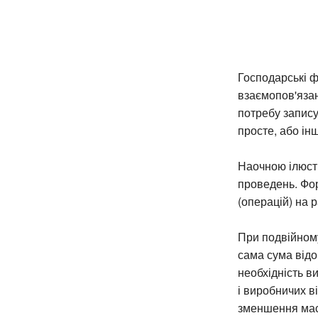
Господарські 
взаємопов'яза
потребу запису
просте, або ін
Наочною ілюстр
проведень. Фо
(операцій) на 
При подвійному
сама сума відо
необхідність в
і виробничих в
зменшення масш