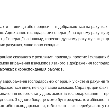
факти — явища або процеси — відображаються на рахунках
но. Адже запис господарських операцій на одному рахунку 
 цієї операції на іншому, кореспондуючому рахунку, якщо 
ших рахунках, якщо воно складне.
ацією сказаного є розглянуті приклади простих і складних 
рмою вираження взаємопов'язаного відображення господар
рахунках є кореспонденція рахунків.
 відображенні господарських операцій у системі рахунків те
бражається двічі, не є суттєвою ознакою. Справді, цей факт
изначення нового стану двох аспектів господарювання — пр
ідносин. З одного боку, це може бути результатом збільшен
табів господарювання, тобто коштів, які перебувають у го