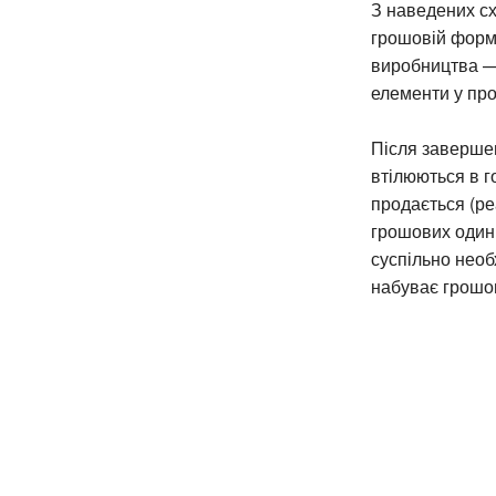
З наведених сх
грошовій формі
виробництва — 
елементи у пр
Після завершен
втілюються в г
продається (реа
грошових одини
суспільно необ
набуває грошо