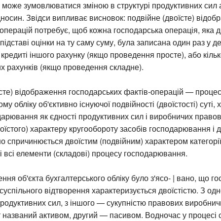
е може зумовлюватися зміною в структурі продуктивних сил 
носин. Звідси випливає висновок: подвійне (двоїсте) відоб
операцій потребує, щоб кожна господарська операція, яка д
ідставі оцінки на ту саму суму, була записана один раз у де
 кредиті іншого рахунку (якщо проведення просте), або кіль
х рахунків (якщо проведення складне).
їсте) відображення господарських фактів-операцій — проце
му обліку об'єктивно існуючої подвійності (двоїстості) суті, 
арювання як єдності продуктивних сил і виробничих правов
воїстого) характеру кругообороту засобів господарювання і 
о спричинюється двоїстим (подвійним) характером категорії 
 всі елементи (складові) процесу господарювання.
ння об'єкта бухгалтерського обліку було з'ясо- | вано, що г
 суспільного відтворення характеризується двоїстістю. З одн
 продуктивних сил, з іншого — сукупністю правових виробнич
названий активом, другий — пасивом. Водночас у процесі 