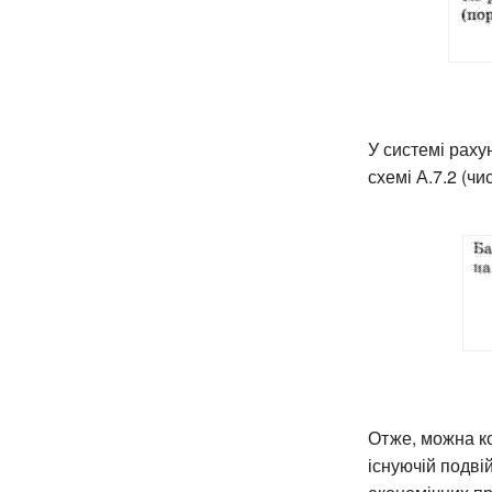
У системі раху
схемі А.7.2 (ч
Отже, можна ко
існуючій подві