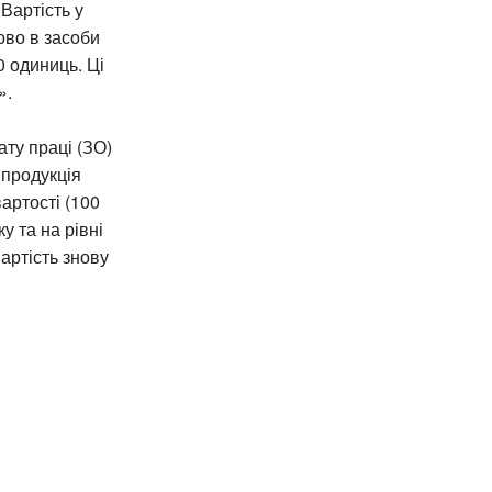
 Вартість у
ово в засоби
0 одиниць. Ці
».
ату праці (ЗО)
 продукція
вартості (100
у та на рівні
артість знову