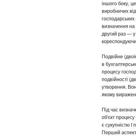
іншого боку, ц
виробничих від
господарських 
визначення на п
другий раз — у
кореспондуючи
Подвійне (дво
в бухгалтерсько
процесу господ
подвійності (д
утворення. Вон
якому виражені
Під час визначе
об'єкт процесу
є сукупністю І
Перший аспект 