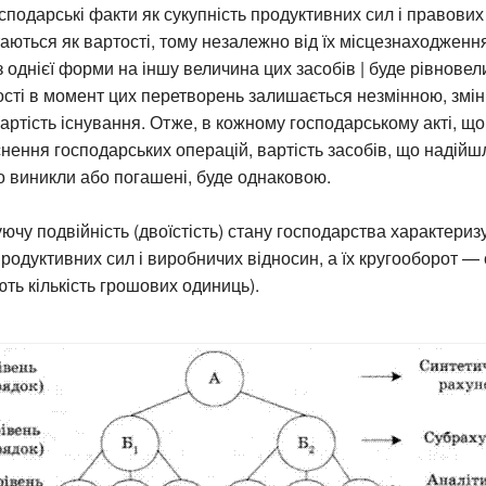
сподарські факти як сукупність продуктивних сил і правови
аються як вартості, тому незалежно від їх місцезнаходженн
 однієї форми на іншу величина цих засобів | буде рівновел
сті в момент цих перетворень залишається незмінною, змін
артість існування. Отже, в кожному господарському акті, щ
снення господарських операцій, вартість засобів, що надійш
о виникли або погашені, буде однаковою.
уючу подвійність (двоїстість) стану господарства характери
родуктивних сил і виробничих відносин, а їх кругооборот — 
ть кількість грошових одиниць).