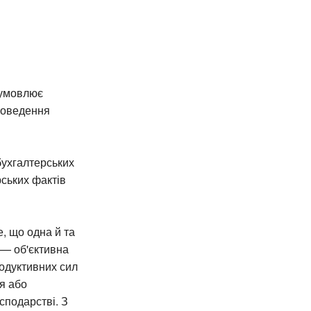
зумовлює
проведення
бухгалтерських
ських фактів
, що одна й та
 — об'єктивна
одуктивних сил
ня або
сподарстві. З