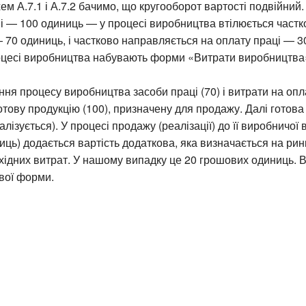
ем А.7.1 і А.7.2 бачимо, що кругооборот вартості подвійний.
 — 100 одиниць — у процесі виробництва втілюється частк
70 одиниць, і частково направляється на оплату праці — 3
оцесі виробництва набувають форми «Витрати виробництва
ня процесу виробництва засоби праці (70) і витрати на опл
отову продукцію (100), призначену для продажу. Далі готова
лізується). У процесі продажу (реалізації) до її виробничої 
ць) додається вартість додаткова, яка визначається на ринк
хідних витрат. У нашому випадку це 20 грошових одиниць. В
вої форми.