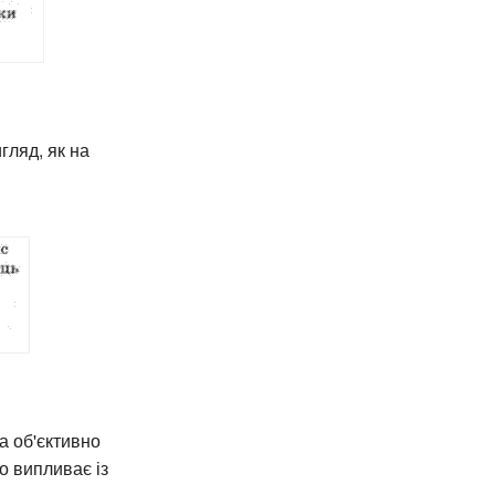
гляд, як на
а об'єктивно
о випливає із