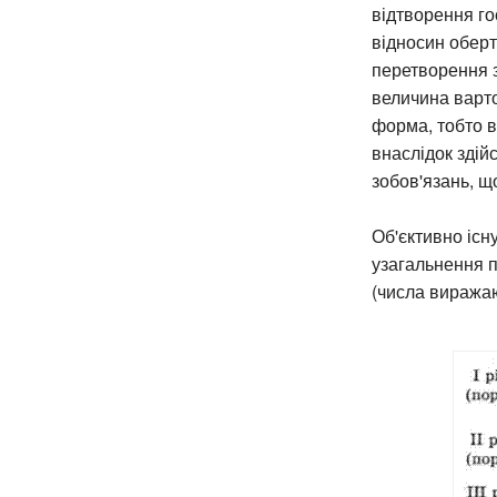
відтворення го
відносин оберт
перетворення з
величина варто
форма, тобто в
внаслідок здій
зобов'язань, щ
Об'єктивно існ
узагальнення п
(числа виражаю