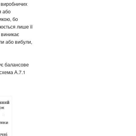
х виробничих
я або
икою, бо
юється лише її
о виникає
ли або вибули,
зує балансове
схема А.7.1