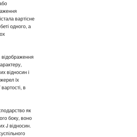
або
раження
істала вартісне
беті одного, а
кох
с відображення
характеру,
их відносин і
джерел їх
вартості, в
осподарство як
ого боку, воно
их J відносин.
суспільного