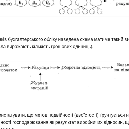
нків бухгалтерського обліку наведена схема матиме такий ви
исла виражають кількість грошових одиниць).
нстатувати, що метод подвійності (двоїстості) ґрунтується н
йності господарювання як результат виробничих відносин, щ