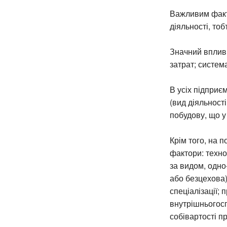
Важливим факто
діяльності, то
Значний вплив 
затрат; систем
В усіх підприє
(вид діяльності
побудову, що у
Крім того, на 
фактори: техно
за видом, одно
або безцехова)
спеціалізації; 
внутрішньогос
собівартості пр