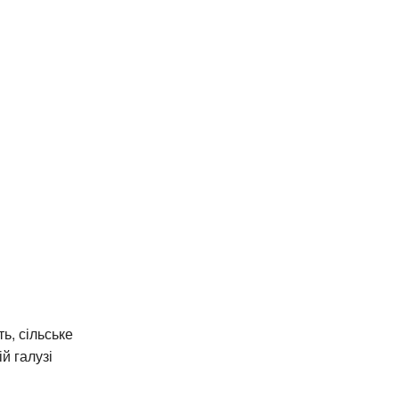
ь, сільське
й галузі