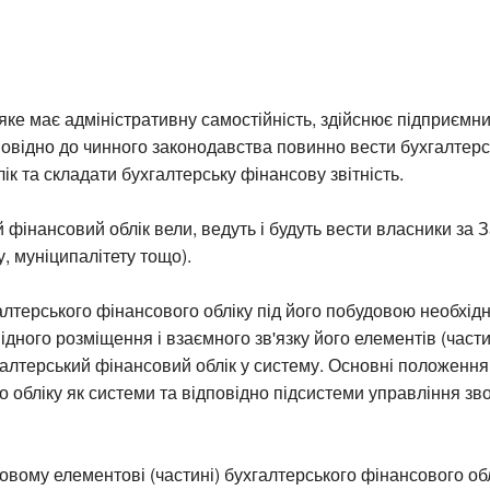
яке має адміністративну самостійність, здійснює підприємн
дповідно до чинного законодавства повинно вести бухгалтер
ік та складати бухгалтерську фінансову звітність.
 фінансовий облік вели, ведуть і будуть вести власники за 
, муніципалітету тощо).
лтерського фінансового обліку під його побудовою необхідн
ідного розміщення і взаємного зв'язку його елементів (частин
алтерський фінансовий облік у систему. Основні положення
о обліку як системи та відповідно підсистеми управління зв
вому елементові (частині) бухгалтерського фінансового обл