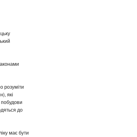
ицьку
ський
Законами
о розуміти
), які
 побудови
одяться до
іку має бути