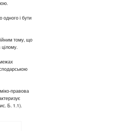
лою.
 одного і бути
ійним тому, що
 цілому.
 межах
осподарською
оміко-правова
актеризує
с. Б. 1.1).