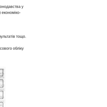
конодавства у
) економіко-
ультатів тощо.
сового обліку