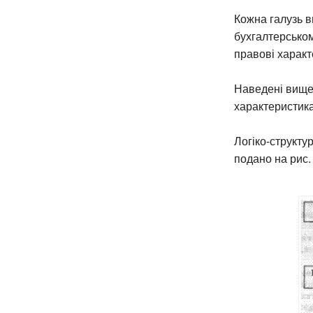
Кожна галузь в
бухгалтерськом
правові характе
Наведені вище 
характеристика
Логіко-структу
подано на рис. 