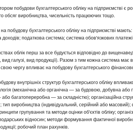
ром побудови бухгалтерського обліку на підприємстві є ро
бто обсяг виробництва, чисельність працюючих тощо.
на побудову бухгалтерського обліку на підприємстві мають:
а доходів; податкова система; система обов'язкових платежів
мствах облік перш за все будується відповідно до вищенаве
, вид галузі, вид продукції). Разом з тим кожна система має
 свою чергу впливає на побудову бухгалтерського фінансово
побудову внутрішніх структур бухгалтерського обліку впливаю
логія (механічна або органічна — за будовою, добувна або
- або багатопереробна — за складністю); організаційна стру
; тип виробництва (індивідуальний, серійний або масовий);
принципи групування та методи оцінки об'єктів обліку; органі
подарських відносин; методи формування фактичної виробн
одукції; робочий план рахунків.