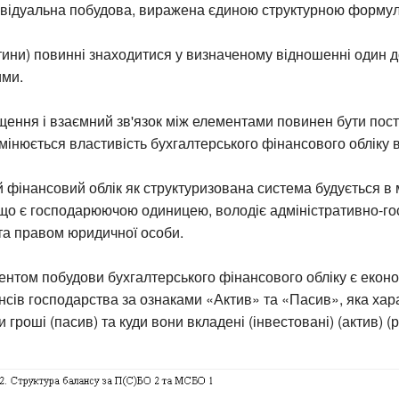
ивідуальна побудова, виражена єдиною структурною форму
ини) повинні знаходитися у визначеному відношенні один до
ими.
ення і взаємний зв'язок між елементами повинен бути пост
змінюється властивість бухгалтерського фінансового обліку в
 фінансовий облік як структуризована система будується в
 що є господарюючою одиницею, володіє адміністративно-г
та правом юридичної особи.
нтом побудови бухгалтерського фінансового обліку є екон
нсів господарства за ознаками «Актив» та «Пасив», яка хар
 гроші (пасив) та куди вони вкладені (інвестовані) (актив) (ри