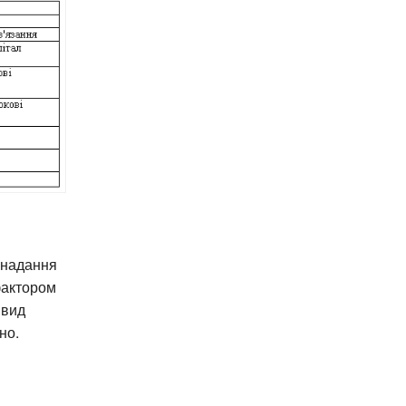
 надання
фактором
 вид
но.