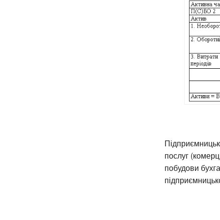
Підприємницька
послуг (комерц
побудови бухга
підприємницько