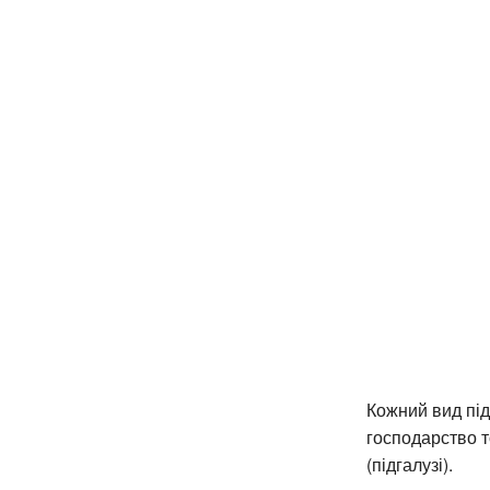
Кожний вид під
господарство т
(підгалузі).