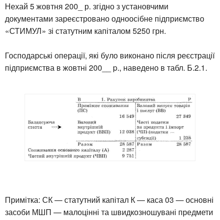
Нехай 5 жовтня 200_ р. згідно з установчими
документами зареєстровано одноосібне підприємство
«СТИМУЛ» зі статутним капіталом 5250 грн.
Господарські операції, які було виконано після реєстрації
підприємства в жовтні 200__ p., наведено в табл. Б.2.1.
Примітка: СК — статутний капітал К — каса 03 — основні
засоби МШП — малоцінні та швидкозношувані предмети