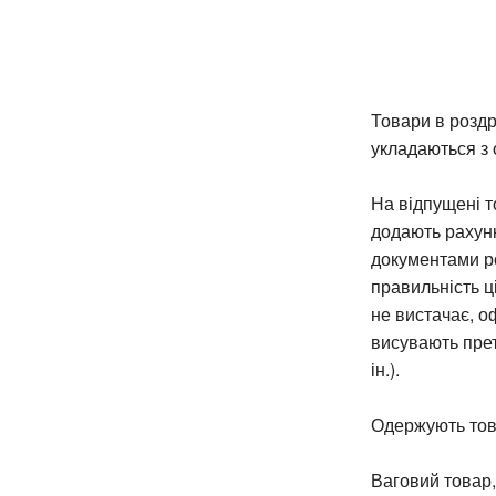
Товари в роздр
укладаються з
На відпущені т
додають рахунк
документами ро
правильність ц
не вистачає, о
висувають прет
ін.).
Одержують това
Ваговий товар,