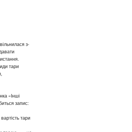
вільнилася з-
здавати
истання.
види тари
,
нка «Інші
биться запис:
вартість тари