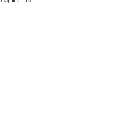
 з тарою» — на