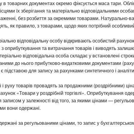
у в товарних документах окремо фіксується маса тари. Облі
ісцями їх зберігання та матеріально відповідальними особ
аженні, без розбиття за окремими товарами. Натурально-ва
ять, як правило, з товарами, щодо яких потрібний особливи
іально відповідальну особу відкривають особистий рахунок
 з оприбуткування та витрачання товарів і виводять залишки
теріально відповідальна особа складає у встановлені строк
оданими до нього прибутково-видатковими документами (рах
 є підставою для запису за рахунками синтетичного і аналіти
і і руху товарів провадять за продажними (роздрібними) цін
ахунок «Товари у роздрібній торгівлі». Оприбуткування од
 записом у залежності від того, за якими цінами — регульо
ми вони одержані.
ержані за регульованими цінами, то запис у бухгалтерськом