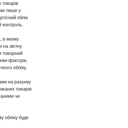
к товарів
ами лише у
ртісний облік
й контроль.
, в якому
 на звітну
и товарний
унки-фактури,
чного обліку.
ами на рахунку
ержаних товарів
ваними чи
у обліку буде