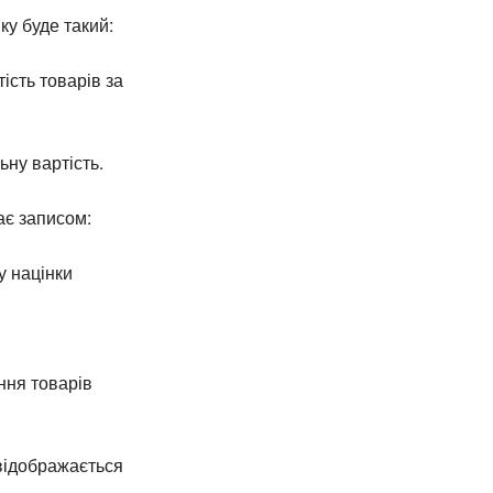
ку буде такий:
ість товарів за
ьну вартість.
ає записом:
у націнки
ння товарів
 відображається