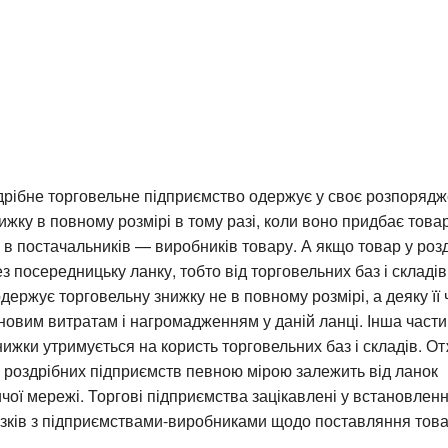
дрібне торговельне підприємство одержує у своє розпоряд
ижку в повному розмірі в тому разі, коли воно придбає това
в постачальників — виробників товару. А якщо товар у роз
з посередницьку ланку, тобто від торговельних баз і складів
держує торговельну знижку не в повному розмірі, а деяку її 
новим витратам і нагромадженням у даній ланці. Інша част
нижки утримується на користь торговельних баз і складів. От
 роздрібних підприємств певною мірою залежить від ланок
ої мережі. Торгові підприємства зацікавлені у встановлен
язків з підприємствами-виробниками щодо поставляння това