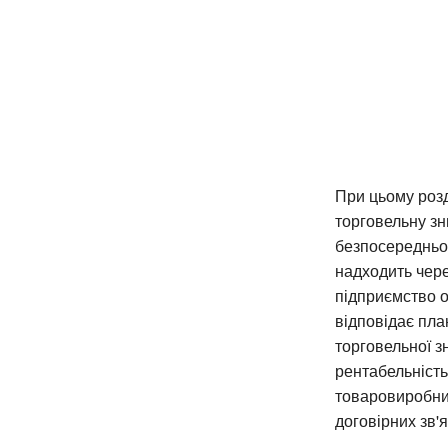
При цьому роз
торговельну зн
безпосередньо 
надходить чере
підприємство о
відповідає пла
торговельної з
рентабельність
товаровиробнич
договірних зв'