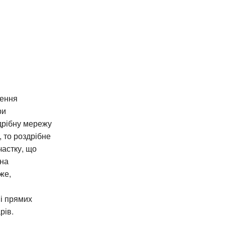
ження
ри
дрібну мережу
, то роздрібне
частку, що
ина
же,
ні прямих
рів.