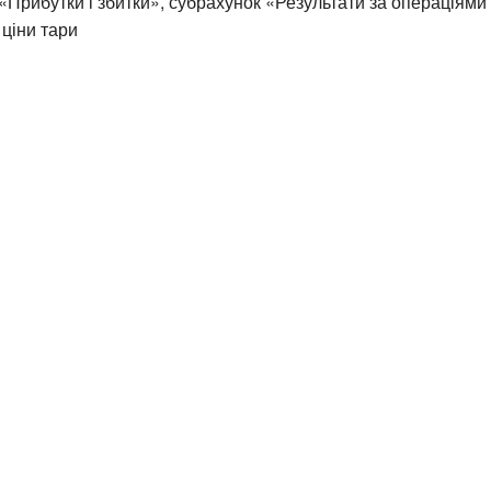
«Прибутки і збитки», субрахунок «Результати за операціями
ціни тари