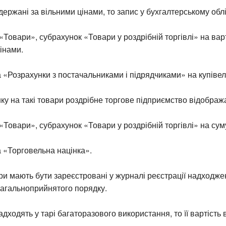
ержані за вільними цінами, то запис у бухгалтерському облі
«Товари», субрахунок «Товари у роздрібній торгівлі» на варт
інами.
 «Розрахунки з постачальниками і підрядчиками» на купівел
ку на такі товари роздрібне торгове підприємство відображ
«Товари», субрахунок «Товари у роздрібній торгівлі» на сум
 «Торговельна націнка».
и мають бути зареєстровані у журналі реєстрації надходже
загальноприйнятого порядку.
дходять у тарі багаторазового використання, то її вартість