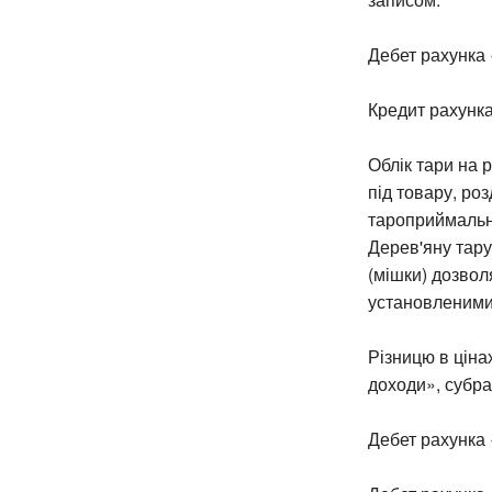
Дебет рахунка 
Кредит рахунка
Облік тари на 
під товару, ро
тароприймальн
Дерев'яну тару
(мішки) дозвол
установленими 
Різницю в ціна
доходи», субра
Дебет рахунка 