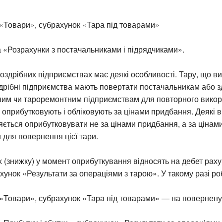
«Товари», субрахунок «Тара під товарами»
 «Розрахунки з постачальниками і підрядчиками».
роздрібних підприємствах має деякі особливості. Тару, що ви
здрібні підприємства мають повертати постачальникам або 
им чи тароремонтним підприємствам для повторного викор
 оприбутковують і обліковують за цінами придбання. Деякі 
яється оприбутковувати не за цінами придбання, а за цінами
для повернення цієї тари.
х (знижку) у момент оприбуткування відносять на дебет раху
хунок «Результати за операціями з тарою». У такому разі ро
«Товари», субрахунок «Тара під товарами» — на повернену 