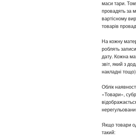
маси тари. Том
провадять за м
вартісному вир
товарів провад
На кожну матер
роблять записи
дату. Кожна ма
звіт, який з д
накладні тощо)
Облік наявност
«Товари», субр
відображається
нерегульовани
Якщо товари од
такий: