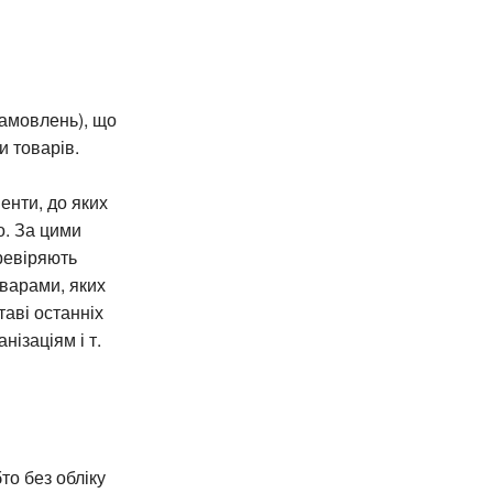
замовлень), що
 товарів.
енти, до яких
о. За цими
ревіряють
оварами, яких
таві останніх
ізаціям і т.
то без обліку