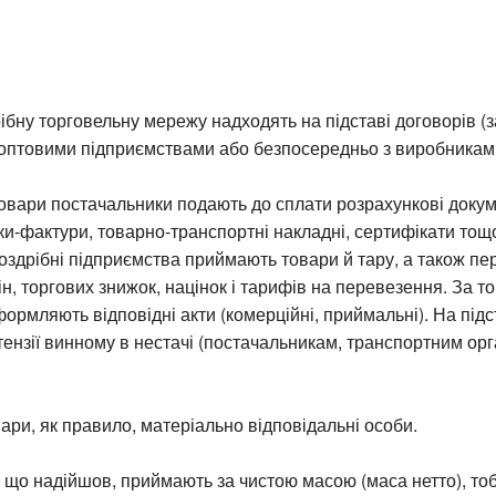
ібну торговельну мережу надходять на підставі договорів (
 оптовими підприємствами або безпосередньо з виробниками
овари постачальники подають до сплати розрахункові докум
и-фактури, товарно-транспортні накладні, сертифікати тощ
здрібні підприємства приймають товари й тару, а також пе
ін, торгових знижок, націнок і тарифів на перевезення. За т
формляють відповідні акти (комерційні, приймальні). На підс
ензії винному в нестачі (постачальникам, транспортним орган
ри, як правило, матеріально відповідальні особи.
 що надійшов, приймають за чистою масою (маса нетто), тоб