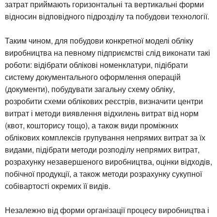
затрат приймають горизонтальні та вертикальні форми
відносин відповідного підрозділу та побудови технології.
Таким чином, для побудови конкретної моделі обліку
виробництва на певному підприємстві слід виконати такі
роботи: відібрати облікові номенклатури, підібрати
систему документального оформлення операцій
(документи), побудувати загальну схему обліку,
розробити схеми облікових реєстрів, визначити центри
витрат і методи виявлення відхилень витрат від норм
(квот, кошторису тощо), а також види проміжних
облікових комплексів групування непрямих витрат за їх
видами, підібрати методи розподілу непрямих витрат,
розрахунку незавершеного виробництва, оцінки відходів,
побічної продукції, а також методи розрахунку сукупної
собівартості окремих її видів.
Незалежно від форми організації процесу виробництва і