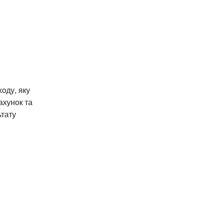
оду, яку
ахунок та
ьтату