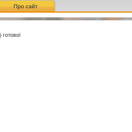
Про сайт
) готової