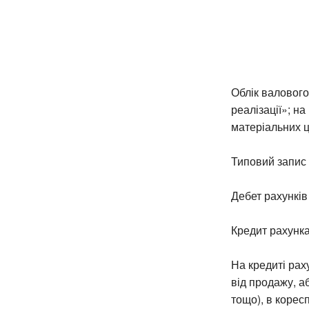
Облік валового
реалізації»; на
матеріальних ц
Типовий запис з
Дебет рахунків
Кредит рахунка
На кредиті рах
від продажу, а
тощо), в корес