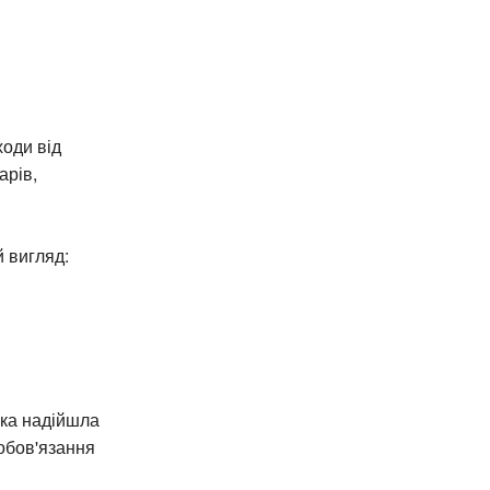
ходи від
арів,
й вигляд:
яка надійшла
зобов'язання