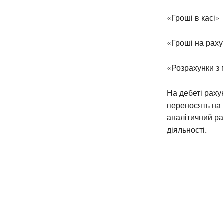
«Гроші в касі»
«Гроші на раху
«Розрахунки з 
На дебеті раху
переносять на 
аналітичний ра
діяльності.