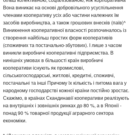
Вона виникає на основі добровільного усуспільнення
членами кооперативу усіх або частини належних їм
засобів виробництва, а також грошових внесків (паїв)^
Виникнення кооперативної власності розпочиналось із
створення найбільш простих форм кооперативів
(споживчих та постачально-збутових). І лише з часом
виникли виробничі кооперативні підприємства. В
нинішніх умовах в більшості країн виробничі
кооперативи існують як промислові,
сільськогосподарські, житлові, кредитні, споживчі,
постачальні та інші Причому їх кількість і питома вага у
народному господарстві кожної країни постійно зростає.
Скажімо, в країнах Скандинавії кооперативи реалізують
на внутрішніх і зовнішніх ринках до 80 %, а в Японії -
понад 90 % товарної продукції аграрного сектора
економіки.