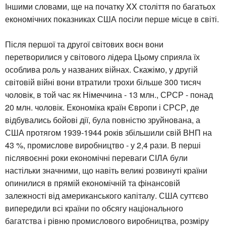
Іншими словами, ще на початку XX століття по багатьох
економічних показниках США посіли перше місце в світі.
Після першої та другої світових воєн вони
перетворилися у світового лідера Цьому сприяла їх
особлива роль у названих війнах. Скажімо, у другій
світовій війні вони втратили трохи більше 300 тисяч
чоловік, в той час як Німеччина - 13 млн., СРСР - понад
20 млн. чоловік. Економіка країн Європи і СРСР, де
відбувались бойові дії, була повністю зруйнована, а
США протягом 1939-1944 років збільшили свій ВНП на
43 %, промислове виробництво - у 2,4 рази. В перші
післявоєнні роки економічні переваги СІЛА були
настільки значними, що навіть великі розвинуті країни
опинилися в прямій економічній та фінансовій
залежності від американського капіталу. США суттєво
випередили всі країни по обсягу національного
багатства і рівню промислового виробництва, розміру