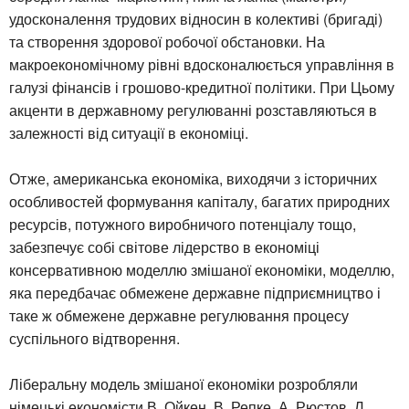
удосконалення трудових відносин в колективі (бригаді)
та створення здорової робочої обстановки. На
макроекономічному рівні вдосконалюється управління в
галузі фінансів і грошово-кредитної політики. При Цьому
акценти в державному регулюванні розставляються в
залежності від ситуації в економіці.
Отже, американська економіка, виходячи з історичних
особливостей формування капіталу, багатих природних
ресурсів, потужного виробничого потенціалу тощо,
забезпечує собі світове лідерство в економіці
консервативною моделлю змішаної економіки, моделлю,
яка передбачає обмежене державне підприємництво і
таке ж обмежене державне регулювання процесу
суспільного відтворення.
Ліберальну модель змішаної економіки розробляли
німецькі економісти В. Ойкен, В. Репке, А. Рюстов, Л.