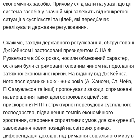
економічних засобів. Причому слід мати на увазі, що ця
система засобів у значній мірі залежить від конкретної
ситуації в суспільстві та цілей, які передбачає
реалізувати державне регулювання.
Скажімо, заходи державного регулювання, обґрунтовані
Дж Кейнсом і застосовані президентом США Ф.
Рузвельтом в 30-х роках, носили обмежений характер,
оскільки були спрямовані головним чином на подолання
затяжної економічної кризи. На відміну від Дж Кейнса
його послідовники 50-х - 60-х років (А. Хансен, Ст. Чейз,
П Самуельсон та інші) пропонували заходи, спрямовані
на вирішення таких довгострокових цілей, як:
прискорення НТП і структурної перебудови суспільного
господарства, підвищення темпів економічного
зростання, створення сприятливих умов для конкуренції,
завоювання нових позицій на світових ринках,
диференціація доходів, підтримання соціального миру в