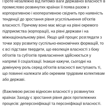
Проте незалежно від питомої ваги державної власності в
промислово розвинутих країнах її поява разом з
корпоративною і кооперативною свідчить про наявність
тенденції до зростання рівня усуспільнення об'єктів
власності. Причому воно має місце на рівні окремого
підприємства (корпорації), на рівні держави і на
міжнаціональному рівні. Якщо цей процес розглядати з
точки зору розвитку суспільно-економічних формацій, то
є всі підстави твердити, що еволюція власності з боку
об'єктів та суб'єктів привласнення здійснюється у
напрямі її соціалізації. Інакше кажучи, сьогодні на
домінуючу роль серед об'єктів власності виступають ті,
що повинні належати або окремим трудовим колективам
або державі.
(Важливою рисою відносин власності у розвинутих
країнах Заходу є зростання рівня двох протилежних
процесів: деперсоніфікації та персоніфікації власності.