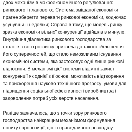
двох механізмів макроекономічного регулювання:
ринкового і планового:, Система змішаної економіки
прагне зберегти переваги ринкової економіки, водночас
усунувши її недоліки) Справа в тому, що модель ринку
зразка економіки вільної конкуренції відійшла в минуле.
Внутрішня діалектика ринкового господарства за
століття свого розвитку призвела до такого збільшення
його суперечностей, що стало неможливим існування
економічної системи, яка застосовує одні лише ринкові
відносини. В механізмі цієї системи відсутні захист
конкуренції як однієї з її основ, можливість відтворення
та прискорення науково-технічного прогресу, умови для
підвищення соціальної ефективності виробництва і
задоволення потреб усіх верств населення.
Раніше зазначалось, що з точки зору ринкового
господарства найкращим механізмом формування
попиту і пропозиції, цін і справедливого розподілу