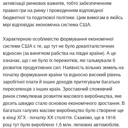
активізації ринкових важелів, тобто забезпеченням
правил гри на ринку і проведенням відповідної
бюджетної та податкової політики. Цим вимогам в якійсь
мірі відповідає економічна система США.
Характерною особливістю формування економічної
системи США є те, що тут не було докапіталістичних
відносин (за винятком рабства на півдні країни). А це
означає, що і не було їх пережитків, які гальмували б
розвиток продуктивних сил. Наявність вільних земель на
початку формування країни та відносно високий рівень
заробітної плати й інших доходів притягували багатьох
переселенців з інших країн. Зростаючий споживчий
ринок стимулював розвиток масового виробництва, яке
досить швидко стало основою економічного зростання. В
багатьох галузях масове виробництво було створене ще
в кінці ХГХ - початку XX століття. Скажімо, ще в 1916
році тут було вироблено 1,5 млн. легкових автомобілів.