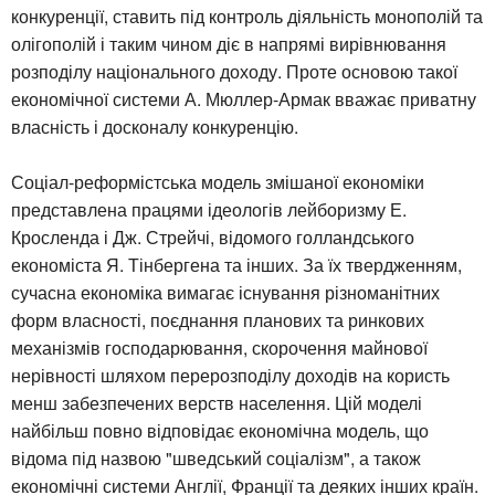
конкуренції, ставить під контроль діяльність монополій та
олігополій і таким чином діє в напрямі вирівнювання
розподілу національного доходу. Проте основою такої
економічної системи А. Мюллер-Армак вважає приватну
власність і досконалу конкуренцію.
Соціал-реформістська модель змішаної економіки
представлена працями ідеологів лейборизму Е.
Кросленда і Дж. Стрейчі, відомого голландського
економіста Я. Тінбергена та інших. За їх твердженням,
сучасна економіка вимагає існування різноманітних
форм власності, поєднання планових та ринкових
механізмів господарювання, скорочення майнової
нерівності шляхом перерозподілу доходів на користь
менш забезпечених верств населення. Цій моделі
найбільш повно відповідає економічна модель, що
відома під назвою "шведський соціалізм", а також
економічні системи Англії, Франції та деяких інших країн.