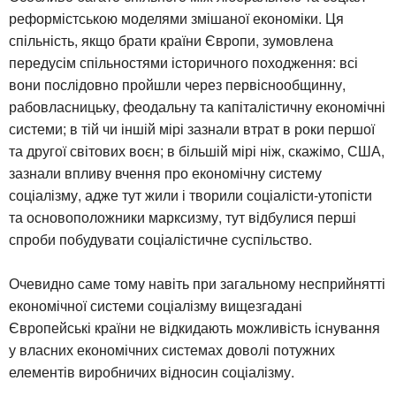
реформістською моделями змішаної економіки. Ця
спільність, якщо брати країни Європи, зумовлена
передусім спільностями історичного походження: всі
вони послідовно пройшли через первіснообщинну,
рабовласницьку, феодальну та капіталістичну економічні
системи; в тій чи іншій мірі зазнали втрат в роки першої
та другої світових воєн; в більшій мірі ніж, скажімо, США,
зазнали впливу вчення про економічну систему
соціалізму, адже тут жили і творили соціалісти-утопісти
та основоположники марксизму, тут відбулися перші
спроби побудувати соціалістичне суспільство.
Очевидно саме тому навіть при загальному несприйнятті
економічної системи соціалізму вищезгадані
Європейські країни не відкидають можливість існування
у власних економічних системах доволі потужних
елементів виробничих відносин соціалізму.