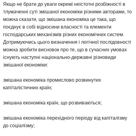
Якщо не брати до уваги окремі неістотні розбіжності в
тлумаченні суті змішаної економіки різними авторами, то
можна сказати, що змішана економіка це така, що
поєднує в собі відносини власності та елементи
господарських механізмів різних економічних систем.
Дотримуючись цього визначення і логічної послідовності
можна зробити висновок про те, що в сучасних умовах
існують наступні національно-державні різновиди
змішаної економіки:
змішана економіка промислово розвинутих
капіталістичних країн;
змішана економіка країн, що розвиваються;
змішана економіка перехідного періоду від капіталізму
до соціалізму;