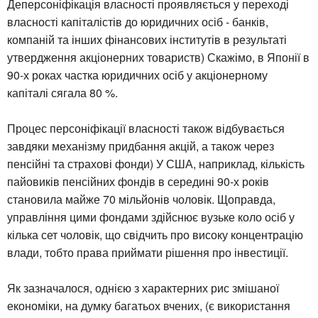
Деперсоніфікація власності проявляється у переході
власності капіталістів до юридичних осіб - банків,
компаній та інших фінансових інститутів в результаті
утвердження акціонерних товариств) Скажімо, в Японії в
90-х роках частка юридичних осіб у акціонерному
капіталі сягала 80 %.
Процес персоніфікації власності також відбувається
завдяки механізму придбання акцій, а також через
пенсійні та страхові фонди) У США, наприклад, кількість
пайовиків пенсійних фондів в середині 90-х років
становила майже 70 мільйонів чоловік. Щоправда,
управління цими фондами здійснює вузьке коло осіб у
кілька сет чоловік, що свідчить про високу концентрацію
влади, тобто права приймати рішення про інвестиції.
Як зазначалося, однією з характерних рис змішаної
економіки, на думку багатьох вчених, (є використання