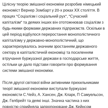
Цілісну теорію змішаної економіки розробив німецький
економіст Вернер Зомбарт у 20-х роках XX століття. В
працях "Соціалізм і соціальний рух", "Сучасний
капіталізм" та деяких інших він ототожнював соціалізм з
будь-якими формами державних підприємств. Оскільки в
цей період відбулося переростання монополістичного
капіталізму у державно-монополістичний, що
характеризувалось значним зростанням державного
сектору в капіталістичній економіці та посиленням
втручання буржуазної держави в господарське життя,
остільки це дало підстави говорити про формування
системи змішаної економіки.
Після другої світової війни активними прихильниками
теорії змішаної економіки виступали буржуазні
економісти С.Чейз, А. Хансен, Дж. Кларк, П Самуельсон,
Дж. Гелбрейт та деякі інші. Значна частина з них
повністю сприйняла запропоноване Дж. Кейнсом