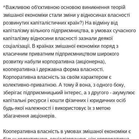
^Важливою об'єктивною основою виникнення теорій
змішаної економіки стали зміни у відносинах власності
розвинутих капіталістичних країн?) На відміну від
капіталізму вільного підприємництва, в умовах сучасного
капіталізму відносини власності зазнали деякої
соціалізації. В країнах змішаної економіки поряд з
класичним приватним підприємництвом широкого
розвитку набули корпоративна (акціонерна),
кооперативна і державна форма власності.
Корпоративна власність за своїм характером є
колективно-приватною. А тому й вона, з одного боку,
зберігає підприємницький інтерес, а з другого - акумулює
капітальні ресурси і кошти фізичних і юридичних осіб
будь-якої належності і використовує їх з метою
збагачення акціонерів.
Кооперативна власність в умовах змішаної економіки є
більш колективною, соціалізованою, ніж корпоративна