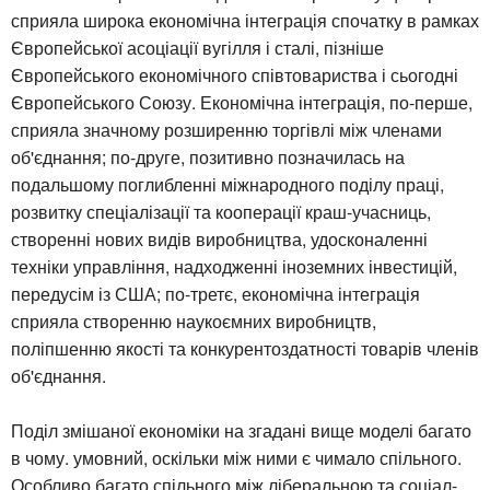
сприяла широка економічна інтеграція спочатку в рамках
Європейської асоціації вугілля і сталі, пізніше
Європейського економічного співтовариства і сьогодні
Європейського Союзу. Економічна інтеграція, по-перше,
сприяла значному розширенню торгівлі між членами
об'єднання; по-друге, позитивно позначилась на
подальшому поглибленні міжнародного поділу праці,
розвитку спеціалізації та кооперації краш-учасниць,
створенні нових видів виробництва, удосконаленні
техніки управління, надходженні іноземних інвестицій,
передусім із США; по-третє, економічна інтеграція
сприяла створенню наукоємних виробництв,
поліпшенню якості та конкурентоздатності товарів членів
об'єднання.
Поділ змішаної економіки на згадані вище моделі багато
в чому. умовний, оскільки між ними є чимало спільного.
Особливо багато спільного між ліберальною та соціал-