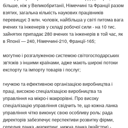
більше, ніж у Великобританії, Німеччині та Франції разом
взятих, загальна кількість наукових працівників
перевищує 3 млн. чоловік, найбільша у світі питома вага
вчених та інженерів у складі робочої сили - на 10 тис.
зайнятих припадає 280 вчених та інженерів в той час, як
в Японії — 240, Німеччині-210, Франції-165;
могутню і розгалуженою системою світогосподарських
зв'язків з іншими країнами, адже мають широкі потоки
експорту та імпорту товарів і послуг;
гнучкою та ефективною організацією виробництва і
праці, високою спеціалізацією виробництва та
управління на мікро-і макрорівні. Про високу
спеціалізацію управління свідчить те, що кожна ланка
управління чітко виконує свою особливу роль: рада
директорів забезпечує перспективи розвитку фірми,
середня ланка -маркетинг, нижча ланка (майстри) -