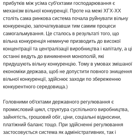
прибутків між усіма суб'єктами господарювання є
механізм вільної конкуренції. Проте на межі ХГХ-ХХ
століть сама ринкова система почала руйнувати вільну
конкуренцію, започаткувавши тим самим процеси
самогальмування. Це сталось в результаті того, що
вільна конкуренція неминуче призводить до високої
концентрації та централізації виробництва і капіталу, а ці
останні ведуть до виникнення монополій, які
придушують вільну конкуренцію. Тому в умовах змішаної
економіки держава, щоб не допустити повного знищення
вільної конкуренції, здійснює заходи по збереженню
конкурентного середовища.)
Головними об'єктами державного регулювання є
промисловий цикл, структура суспільного виробництва,
зайнятість, грошовий обіг, ціни, соціальні відносини,
платіжний баланс тощо. При здійсненні регулювання
застосовується система як адміністративних, так і