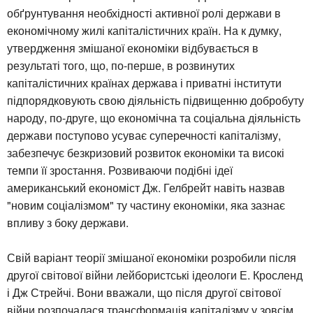
обґрунтування необхідності активної ролі держави в
економічному жилі капіталістичних країн. На к думку,
утвердження змішаної економіки відбувається в
результаті того, що, по-перше, в розвинутих
капіталістичних країнах держава і приватні інститути
підпорядковують свою діяльність підвищенню добробуту
народу, по-друге, що економічна та соціальна діяльність
держави поступово усуває суперечності капіталізму,
забезпечує безкризовий розвиток економіки та високі
темпи її зростання. Розвиваючи подібні ідеї
американський економіст Дж. Гелбрейт навіть назвав
"новим соціалізмом" ту частину економіки, яка зазнає
впливу з боку держави.
Свій варіант теорії змішаної економіки розробили після
другої світової війни лейбористські ідеологи Е. Кросленд
і Дж Стрейчі. Вони вважали, що після другої світової
війни розпочалася трансформація капіталізму у зовсім