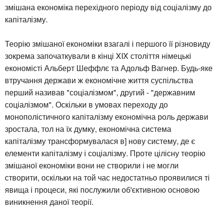
змішана економіка перехідного періоду від соціалізму до
капіталізму.
Теорію змішаної економіки взагалі і першого її різновиду
зокрема започаткували в кінці XIX століття німецькі
економісті Альберт Шеффлє та Адольф Вагнер. Будь-яке
втручання держави ж економічне життя суспільства
перший називав "соціалізмом", другий - "державним
соціалізмом". Оскільки в умовах переходу до
монополістичного капіталізму економічна роль держави
зростала, тол на їх думку, економічна система
капіталізму трансформувалася в] нову систему, де є
елементи капіталізму і соціалізму. Проте цілісну теорію
змішаної економіки вони не створили і не могли
створити, оскільки на той час недостатньо проявилися ті
явища і процеси, які послужили об'єктивною основою
виникнення даної теорії.