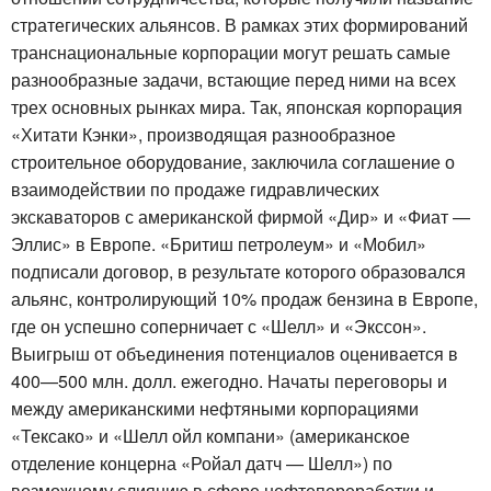
стратегических альянсов. В рамках этих формирований
транснациональные корпорации могут решать самые
разнообразные задачи, встающие перед ними на всех
трех основных рынках мира. Так, японская корпорация
«Хитати Кэнки», производящая разнообразное
строительное оборудование, заключила соглашение о
взаимодействии по продаже гидравлических
экскаваторов с американской фирмой «Дир» и «Фиат —
Эллис» в Европе. «Бритиш петролеум» и «Мобил»
подписали договор, в результате которого образовался
альянс, контролирующий 10% продаж бензина в Европе,
где он успешно соперничает с «Шелл» и «Экссон».
Выигрыш от объединения потенциалов оценивается в
400—500 млн. долл. ежегодно. Начаты переговоры и
между американскими нефтяными корпорациями
«Тексако» и «Шелл ойл компани» (американское
отделение концерна «Ройал датч — Шелл») по
возможному слиянию в сфере нефтепереработки и