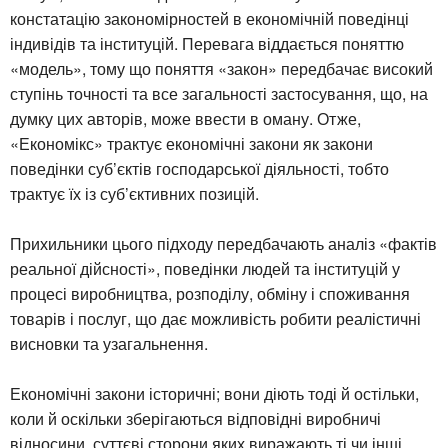
констатацію закономірностей в економічній поведінці
індивідів та інституцій. Перевага віддається поняттю
«модель», тому що поняття «закон» передбачає високий
ступінь точності та все загальності застосування, що, на
думку цих авторів, може ввести в оману. Отже,
«Економікс» трактує економічні закони як закони
поведінки суб’єктів господарської діяльності, тобто
трактує їх із суб’єктивних позицій.
Прихильники цього підходу передбачають аналіз «фактів
реальної дійсності», поведінки людей та інституцій у
процесі виробництва, розподілу, обміну і споживання
товарів і послуг, що дає можливість робити реалістичні
висновки та узагальнення.
Економічні закони історичні; вони діють тоді й остільки,
коли й оскільки зберігаються відповідні виробничі
відносини, суттєві сторони яких виражають ті чи інші