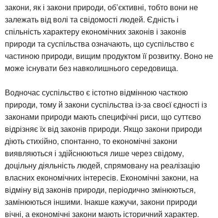
закони, як і закони природи, об’єктивні, тобто вони не
залежать від волі та свідомості людей. Єдність і
спільність характеру економічних законів і законів
природи та суспільства означають, що суспільство є
частиною природи, вищим продуктом її розвитку. Воно не
може існувати без навколишнього середовища.
Водночас суспільство є істотно відмінною часткою
природи, тому й закони суспільства із-за своєї єдності із
законами природи мають специфічні риси, що суттєво
відрізняє їх від законів природи. Якщо закони природи
діють стихійно, спонтанно, то економічні закони
виявляються і здійснюються лише через свідому,
доцільну діяльність людей, спрямовану на реалізацію
власних економічних інтересів. Економічні закони, на
відміну від законів природи, періодично змінюються,
замінюються іншими. Інакше кажучи, закони природи
вічні, а економічні закони мають історичний характер.