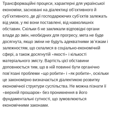
Трансформаційні процеси, характерні для української
економіки, засновані на діалектиці об’єктивного й
суб’єктивного, де дії господарюючих суб’єктів залежать
від умов, у які вони поставлені, від навколишніх
обставин. Скільки б не закликали відповідні органи
влади до змін, необхідних для прогресу, мета не буде
досягнута, якщо зміни не будуть адекватними зв’язкам і
залежностям, що склалися в соціально-економічній
сфері, а також досягнутій «якості» і кількості
матеріального змісту. Вартість цієї обставини
доповнюється тим, що в ній повинні бути органічно
пов’язані проблеми «що робити» і «як робити», оскільки
це закономірно визначається діалектикою розвитку
економічної структури суспільства. Не можна пізнати її
«верхній прошарок» без проникнення в його
фундаментальні сутності, що зумовлюються
економічними законами.