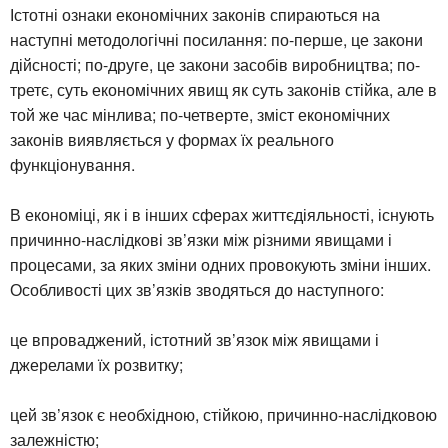
Істотні ознаки економічних законів спираються на
наступні методологічні посилання: по-перше, це закони
дійсності; по-друге, це закони засобів виробництва; по-
третє, суть економічних явищ як суть законів стійка, але в
той же час мінлива; по-четверте, зміст економічних
законів виявляється у формах їх реального
функціонування.
В економіці, як і в інших сферах життєдіяльності, існують
причинно-наслідкові зв’язки між різними явищами і
процесами, за яких зміни одних провокують зміни інших.
Особливості цих зв’язків зводяться до наступного:
це впроваджений, істотний зв’язок між явищами і
джерелами їх розвитку;
цей зв’язок є необхідною, стійкою, причинно-наслідковою
залежністю;