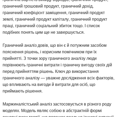
граничний грошовий продукт, граничний дохід,
граничний коефіцієнт заміщення, граничний продукт
землі, граничний продукт капіталу, граничний продукт
праці, граничний соціальний збиток тощо. І список
подібних понять цим ще не завершується.
Граничний аналіз довів, що він є й потужним засобом
пояснення рішень, і корисним помічником при їх
прийнятті. З точки зору граничного аналізу люди
порівнюють граничні витрати і граничну вигоду своїх дій
перед прийняттям рішень. Ключ до використання
граничного аналізу — уважне дослідження всіх факторів,
що впливають на вигоди й витрати для осіб, що
приймають рішення.
Маржиналістський аналіз застосовується в різного роду
моделях. Модель являє собою в абстрактній формі
основні риси теорії, що пояснює реально існуючі ситуації