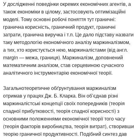
У дослідженні поведінки окремих економічних агентів, а
також економіки в цілому, застосовують оптимізаційні
моделі. Тому основні робочі поняття тут граничні:
гранична корисність, граничний продукт, граничні
затрати, гранична виручка і т.п. Це дало підставу назвати
таку методологію економічного аналізу маржиналізмом,
а тих, хто користується нею, маржиналістами (від англ.
margin — межа, границя). Маржиналізм, доповнений
математичним аналізом, став серцевиною сучасного
аналітичного інструментарію економічної теорії.
Загальнотеоретичне обґрунтування маржиналізм
отримав у працях Дж. Б. Кларка. Він об’єднав різні
маржиналістські концепції своїх попередників (теорія
спадної прибутковості, теорія спадної корисності) з
основними положеннями економічної теорії того часу
(теорія факторів виробництва, теорія витрат), створивши
теорію граничної продуктивності. Подібний синтез дав