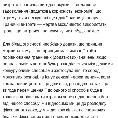
витрати. Гранична вигода покупки — додаткове
задоволення (додаткова корисність, економія), що
отримується від купівлі ще однієї одиниці товару.
Граничні витрати — жертва можливістю використати
гроші, що витрачені на покупку, як-небудь інакше.
Для більшої ясності необхідно додати, що принцип
маржиналізму — це принцип максимізації, тобто
порівнювання граничних (додаткових) значень: якщо
певна кількість чого-небудь розподіляється між деякими
конкуруючими способами застосування, то серед
можливих розподілів існує деякий «ефективний», коли
кожна одиниця того, що ділиться, розподілена так, що
вигода переміщення її до одного зі способів буде в
точності дорівнювати втратам через відвернення його
від іншого способу. Чи відносимо ми це до розподілу
фіксованого доходу між деякою кількістю споживчих
благ, чи фіксованих виплат між деякою кількістю