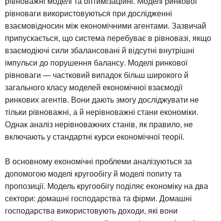
рівноважні моделі та оптимізаційні. Моделі ринкової
рівноваги використовуються при дослідженні
взаємовідносин між економічними агентами. Зазвичай
припускається, що система перебуває в рівновазі, якщо
взаємодіючі сили збалансовані й відсутні внутрішні
імпульси до порушення балансу. Моделі ринкової
рівноваги — частковий випадок більш широкого й
загального класу моделей економічної взаємодії
ринкових агентів. Вони дають змогу досліджувати не
тільки рівноважні, а й нерівноважні стани економіки.
Однак аналіз нерівноважних станів, як правило, не
включають у стандартні курси економічної теорії.
В основному економічні проблеми аналізуються за
допомогою моделі кругообігу й моделі попиту та
пропозиції. Модель кругообігу поділяє економіку на два
сектори: домашні господарства та фірми. Домашні
господарства використовують доходи, які вони