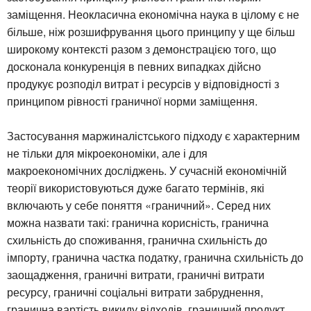
заміщення. Неокласична економічна наука в цілому є не
більше, ніж розшифрування цього принципу у ще більш
широкому контексті разом з демонстрацією того, що
досконала конкуренція в певних випадках дійсно
продукує розподіл витрат і ресурсів у відповідності з
принципом рівності граничної норми заміщення.
Застосування маржиналістського підходу є характерним
не тільки для мікроекономіки, але і для
макроекономічних досліджень. У сучасній економічній
теорії використовуються дуже багато термінів, які
включають у себе поняття «граничний». Серед них
можна назвати такі: гранична корисність, гранична
схильність до споживання, гранична схильність до
імпорту, гранична частка податку, гранична схильність до
заощадження, граничні витрати, граничні витрати
ресурсу, граничні соціальні витрати забруднення,
гранична вартість викиду відходів, граничний продукт,