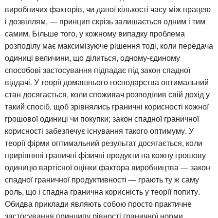
виробничих факторів, чи даної кількості часу між працею
і дозвіллям, — принцип скрізь залишається одним і тим
самим. Більше того, у кожному випадку проблема
розподілу має максимізуюче рішення тоді, коли передача
одиниці величини, що ділиться, одному-єдиному
способові застосування підпадає під закон спадної
віддачі. У теорії домашнього господарства оптимальний
стан досягається, коли споживач розподілив свій дохід у
такий спосіб, щоб зрівнялись граничні корисності кожної
грошової одиниці чи покупки; закон спадної граничної
корисності забезпечує існування такого оптимуму. У
теорії фірми оптимальний результат досягається, коли
прирівняні граничні фізичні продукти на кожну грошову
одиницю вартісної оцінки фактора виробництва — закон
спадної граничної продуктивності — грають ту ж саму
роль, що і спадна гранична корисність у теорії попиту.
Обидва приклади являють собою просто практичне
застосування принципу рівності граничної норми