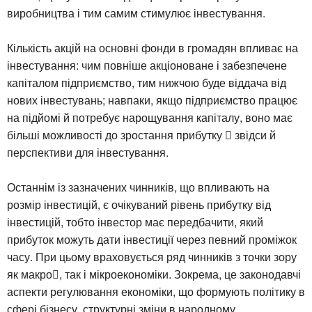
виробництва і тим самим стимулює інвестування.
Кількість акцій на основні фонди в громадян впливає на
інвестування: чим повніше акціоноване і забезпечене
капіталом підприємство, тим нижчою буде віддача від
нових інвестувань; навпаки, якщо підприємство працює
на підйомі й потребує нарощування капіталу, воно має
більші можливості до зростання прибутку  звідси й
перспективи для інвестування.
Останнім із зазначених чинників, що впливають на
розмір інвестицій, є очікуваний рівень прибутку від
інвестицій, тобто інвестор має передбачити, який
прибуток можуть дати інвестиції через певний проміжок
часу. При цьому враховується ряд чинників з точки зору
як макро, так і мікроекономіки. Зокрема, це законодавчі
аспекти регулювання економіки, що формують політику в
сфері бізнесу, структурні зміни в народному