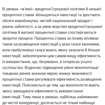
В умовах «м’якої» кредитногрошової політики й низької
процентної ставки збільшуються інвестиції та зростають
обсяги виробництва, чистий національний продукт і
рівень зайнятості, а за умов жорсткої кредитногрошової
політики й високої процентної ставки спостерігаються
зворотні процеси. Процентна ставка за позику впливає
також на розміщення інвестицій у різні галузі економіки,
коли прибутковіші галузі мають змогу залучати й більше
інвестицій, забезпечуючи цим самим вищу ефективність
їх використання, що, безумовно, в інтересах усього
суспільства. Водночас підвищення рівня монополізації
товарних ринків значною мірою знижує можливості
процентної ставки регулювати ефективність розміщення
інвестицій. Пояснюється це тим, що монополісти мають
змогу завищувати ефективність використання
інвестицій. Тому лише в умовах, найбільш наближених
до чистої конкуренції, досягається не тільки найвища