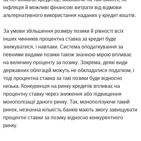
інфляція й можливі фінансові витрати від відмови
альтернативного використання наданих у кредит коштів.
За умови збільшення розміру позики й рівності всіх
інших чинників процентна ставка за кредит буде
знижуватися, і навпаки. Система оподаткування за
певними видами позики також значною мірою впливає
на величину проценту за позику. Зокрема, деякі види
державних облігацій можуть не обкладатися податком, і
тоді процентна ставка за такі позики буде відносно
низька. Конкуренція на ринку кредитів впливає на
процентну ставку через зниження або підвищення
монополізації даного ринку. Так, монополізуючи такий
ринок, незначна кількість банків мають змогу завищувати
процентні ставки за позику відносно конкурентного
ринку.