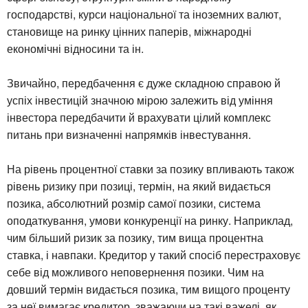
господарстві, курси національної та іноземних валют,
становище на ринку цінних паперів, міжнародні
економічні відносини та ін.
Звичайно, передбачення є дуже складною справою й
успіх інвестицій значною мірою залежить від уміння
інвестора передбачити й врахувати цілий комплекс
питань при визначенні напрямків інвестування.
На рівень процентної ставки за позику впливають також
рівень ризику при позиці, термін, на який видається
позика, абсолютний розмір самої позики, система
оподаткування, умови конкуренції на ринку. Наприклад,
чим більший ризик за позику, тим вища процентна
ставка, і навпаки. Кредитор у такий спосіб перестраховує
себе від можливого неповернення позики. Чим на
довший термін видається позика, тим вищого проценту
за неї вимагає кредитор, зважаючи на такі важелі, як