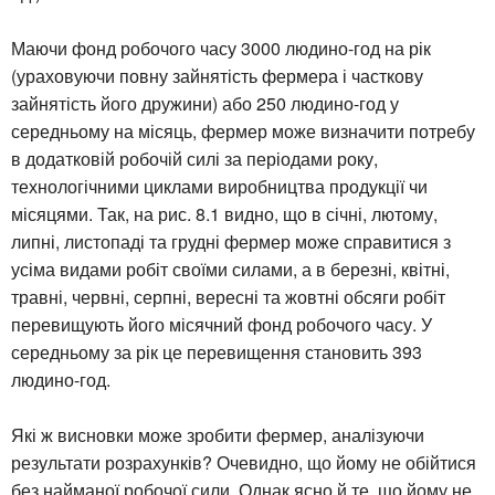
Маючи фонд робочого часу 3000 людино-год на рік
(ураховуючи повну зайнятість фермера і часткову
зайнятість його дружини) або 250 людино-год у
середньому на місяць, фермер може визначити потребу
в додатковій робочій силі за періодами року,
технологічними циклами виробництва продукції чи
місяцями. Так, на рис. 8.1 видно, що в січні, лютому,
липні, листопаді та грудні фермер може справитися з
усіма видами робіт своїми силами, а в березні, квітні,
травні, червні, серпні, вересні та жовтні обсяги робіт
перевищують його місячний фонд робочого часу. У
середньому за рік це перевищення становить 393
людино-год.
Які ж висновки може зробити фермер, аналізуючи
результати розрахунків? Очевидно, що йому не обійтися
без найманої робочої сили. Однак ясно й те, що йому не