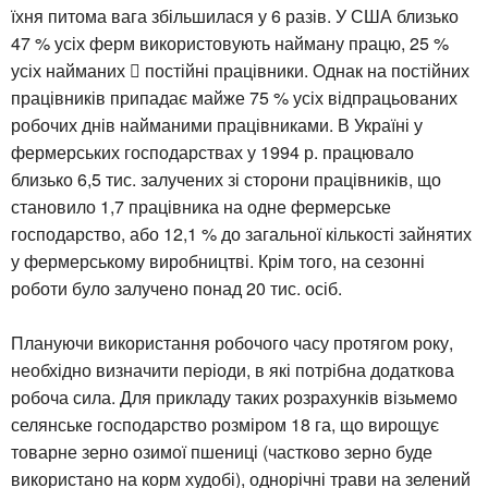
їхня питома вага збільшилася у 6 разів. У США близько
47 % усіх ферм використовують найману працю, 25 %
усіх найманих  постійні працівники. Однак на постійних
працівників припадає майже 75 % усіх відпрацьованих
робочих днів найманими працівниками. В Україні у
фермерських господарствах у 1994 р. працювало
близько 6,5 тис. залучених зі сторони працівників, що
становило 1,7 працівника на одне фермерське
господарство, або 12,1 % до загальної кількості зайнятих
у фермерському виробництві. Крім того, на сезонні
роботи було залучено понад 20 тис. осіб.
Плануючи використання робочого часу протягом року,
необхідно визначити періоди, в які потрібна додаткова
робоча сила. Для прикладу таких розрахунків візьмемо
селянське господарство розміром 18 га, що вирощує
товарне зерно озимої пшениці (частково зерно буде
використано на корм худобі), однорічні трави на зелений