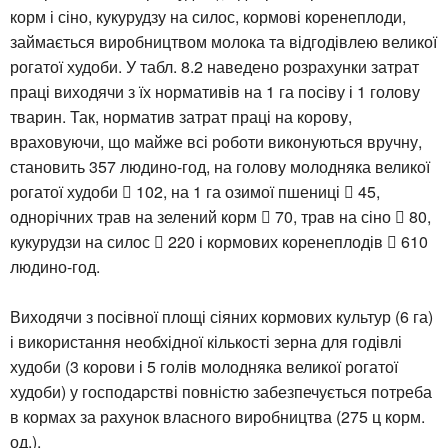
корм і сіно, кукурудзу на силос, кормові коренеплоди,
займається виробництвом молока та відгодівлею великої
рогатої худоби. У табл. 8.2 наведено розрахунки затрат
праці виходячи з їх нормативів на 1 га посіву і 1 голову
тварин. Так, норматив затрат праці на корову,
враховуючи, що майже всі роботи виконуються вручну,
становить 357 людино-год, на голову молодняка великої
рогатої худоби  102, на 1 га озимої пшениці  45,
однорічних трав на зелений корм  70, трав на сіно  80,
кукурудзи на силос  220 і кормових коренеплодів  610
людино-год.
Виходячи з посівної площі сіяних кормових культур (6 га)
і використання необхідної кількості зерна для годівлі
худоби (3 корови і 5 голів молодняка великої рогатої
худоби) у господарстві повністю забезпечується потреба
в кормах за рахунок власного виробництва (275 ц корм.
од.).