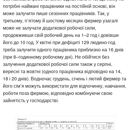
потрібні наймані працівники на постійній основі, він
може залучити лише сезонних працівників. Так, у
третьому, п’ятому й шостому місяцях фермер узагалі
може не залучати додаткової робочої сили,
продовживши свій робочий день на 1–2 год і довівши
його до 10 год. У квітні при дефіциті 129 людино-год
треба залучити одного працівника приблизно на 16 днів
(при 8–годинному робочому дні). Не обійтися без
залучення додаткової робочої сили також у серпні,
вересні та жовтні (одного працівника відповідно на 14,
18 і 20 днів). Водночас грудень, січень і лютий фермер та
його сім’я можуть використати для відпочинку, навчання,
роботи поза фермою, відповідно комбінуючи свою
зайнятість у господарстві.