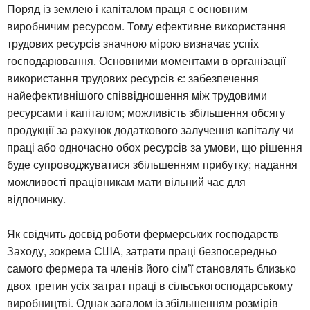
Поряд із землею і капіталом праця є основним
виробничим ресурсом. Тому ефективне використання
трудових ресурсів значною мірою визначає успіх
господарювання. Основними моментами в організації
використання трудових ресурсів є: забезпечення
найефективнішого співвідношення між трудовими
ресурсами і капіталом; можливість збільшення обсягу
продукції за рахунок додаткового залучення капіталу чи
праці або одночасно обох ресурсів за умови, що рішення
буде супроводжуватися збільшенням прибутку; надання
можливості працівникам мати вільний час для
відпочинку.
Як свідчить досвід роботи фермерських господарств
Заходу, зокрема США, затрати праці безпосередньо
самого фермера та членів його сім’ї становлять близько
двох третин усіх затрат праці в сільськогосподарському
виробництві. Однак загалом із збільшенням розмірів