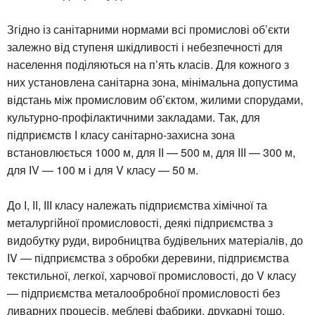
Згідно із санітарними нормами всі промислові об’єкти
залежно від ступеня шкідливості і небезпечності для
населення поділяються на п’ять класів. Для кожного з
них установлена санітарна зона, мінімальна допустима
відстань між промисловим об’єктом, жилими спорудами,
культурно-профілактичними закладами. Так, для
підприємств І класу санітарно-захисна зона
встановлюється 1000 м, для ІІ — 500 м, для ІІІ — 300 м,
для ІV — 100 м і для V класу — 50 м.
До І, ІІ, ІІІ класу належать підприємства хімічної та
металургійної промисловості, деякі підприємства з
видобутку руди, виробництва будівельних матеріалів, до
ІV — підприємства з обробки деревини, підприємства
текстильної, легкої, харчової промисловості, до V класу
— підприємства металообробної промисловості без
ливарних процесів, меблеві фабрики, друкарні тощо.