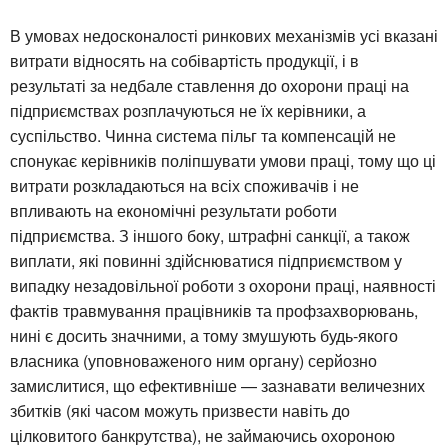
В умовах недосконалості ринкових механізмів усі вказані
витрати відносять на собівартість продукції, і в
результаті за недбале ставлення до охорони праці на
підприємствах розплачуються не їх керівники, а
суспільство. Чинна система пільг та компенсацій не
спонукає керівників поліпшувати умови праці, тому що ці
витрати розкладаються на всіх споживачів і не
впливають на економічні результати роботи
підприємства. З іншого боку, штрафні санкції, а також
виплати, які повинні здійснюватися підприємством у
випадку незадовільної роботи з охорони праці, наявності
фактів травмування працівників та профзахворювань,
нині є досить значними, а тому змушують будь-якого
власника (уповноваженого ним органу) серйозно
замислитися, що ефективніше — зазнавати величезних
збитків (які часом можуть призвести навіть до
цілковитого банкрутства), не займаючись охороною