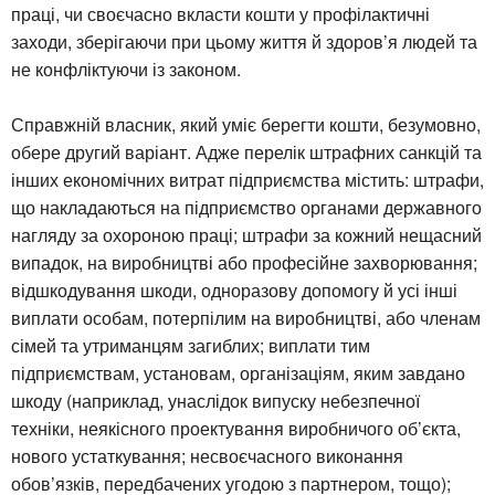
праці, чи своєчасно вкласти кошти у профілактичні
заходи, зберігаючи при цьому життя й здоров’я людей та
не конфліктуючи із законом.
Справжній власник, який уміє берегти кошти, безумовно,
обере другий варіант. Адже перелік штрафних санкцій та
інших економічних витрат підприємства містить: штрафи,
що накладаються на підприємство органами державного
нагляду за охороною праці; штрафи за кожний нещасний
випадок, на виробництві або професійне захворювання;
відшкодування шкоди, одноразову допомогу й усі інші
виплати особам, потерпілим на виробництві, або членам
сімей та утриманцям загиблих; виплати тим
підприємствам, установам, організаціям, яким завдано
шкоду (наприклад, унаслідок випуску небезпечної
техніки, неякісного проектування виробничого об’єкта,
нового устаткування; несвоєчасного виконання
обов’язків, передбачених угодою з партнером, тощо);