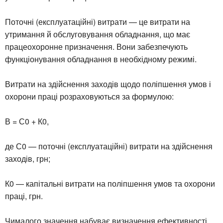
Поточні (експлуатаційні) витрати — це витрати на
утримання й обслуговування обладнання, що має
працеохоронне призначення. Вони забезпечують
функціонування обладнання в необхідному режимі.
Витрати на здійснення заходів щодо поліпшення умов і
охорони праці розраховуються за формулою:
В = С0 + К0,
де С0 — поточні (експлуатаційні) витрати на здійснення
заходів, грн;
К0 — капітальні витрати на поліпшення умов та охорони
праці, грн.
Чималого значення набуває визначення ефективності