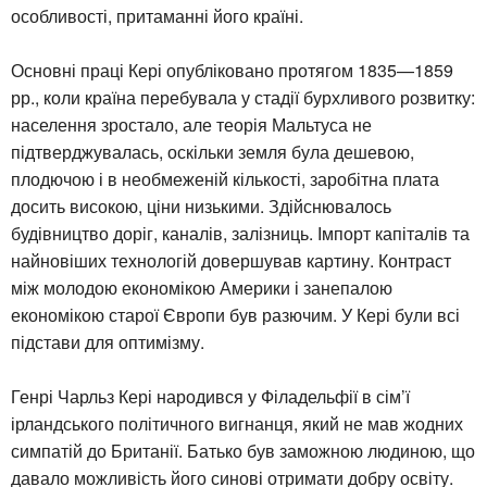
особливості, притаманні його країні.
Основні праці Кері опубліковано протягом 1835—1859
рр., коли країна перебувала у стадії бурхливого розвитку:
населення зростало, але теорія Мальтуса не
підтверджувалась, оскільки земля була дешевою,
плодючою і в необмеженій кількості, заробітна плата
досить високою, ціни низькими. Здійснювалось
будівництво доріг, каналів, залізниць. Імпорт капіталів та
найновіших технологій довершував картину. Контраст
між молодою економікою Америки і занепалою
економікою старої Європи був разючим. У Кері були всі
підстави для оптимізму.
Генрі Чарльз Кері народився у Філадельфії в сім’ї
ірландського політичного вигнанця, який не мав жодних
симпатій до Британії. Батько був заможною людиною, що
давало можливість його синові отримати добру освіту.