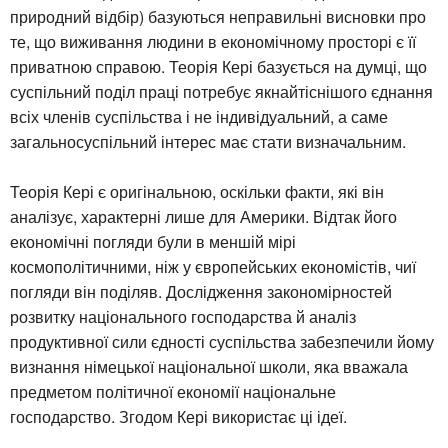
природний відбір) базуються неправильні висновки про
те, що виживання людини в економічному просторі є її
приватною справою. Теорія Кері базується на думці, що
суспільний поділ праці потребує якнайтіснішого єднання
всіх членів суспільства і не індивідуальний, а саме
загальносуспільний інтерес має стати визначальним.
Теорія Кері є оригінальною, оскільки факти, які він
аналізує, характерні лише для Америки. Відтак його
економічні погляди були в меншій мірі
космополітичними, ніж у європейських економістів, чиї
погляди він поділяв. Дослідження закономірностей
розвитку національного господарства й аналіз
продуктивної сили єдності суспільства забезпечили йому
визнання німецької національної школи, яка вважала
предметом політичної економії національне
господарство. Згодом Кері використає ці ідеї.