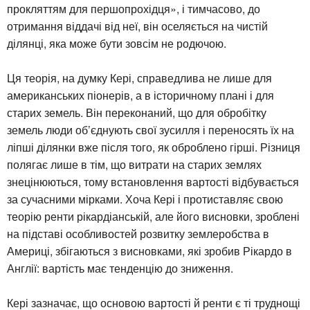
прокляттям для першопрохідця», і тимчасово, до
отримання віддачі від неї, він оселяється на чистій
ділянці, яка може бути зовсім не родючою.
Ця теорія, на думку Кері, справедлива не лише для
американських піонерів, а в історичному плані і для
старих земель. Він переконаний, що для обробітку
земель люди об’єднують свої зусилля і переносять їх на
ліпші ділянки вже після того, як оброблено гірші. Різниця
полягає лише в тім, що витрати на старих землях
знецінюються, тому встановлення вартості відбувається
за сучасними мірками. Хоча Кері і протиставляє свою
теорію ренти рікардіанській, але його висновки, зроблені
на підставі особливостей розвитку землеробства в
Америці, збігаються з висновками, які зробив Рікардо в
Англії: вартість має тенденцію до зниження.
Кері зазначає, що основою вартості й ренти є ті труднощі