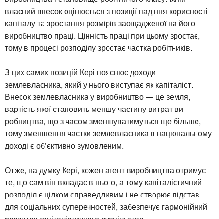
власний внесок оцінюється з позиції падіння корисності
капіталу та зростання розмірів заощадженої на його
виробництво праці. Цінність праці при цьому зростає,
тому в процесі розподілу зростає частка робітників.
З цих самих позицій Кері пояснює доходи
землевласника, який у нього виступає як капіталіст.
Внесок землевласника у виробництво — це земля,
вартість якої становить меншу частину витрат ви-
робництва, що з часом зменшуватимуться ще більше,
тому зменшення частки землевласника в національному
доході є об’єктивно зумовленим.
Отже, на думку Кері, кожен агент виробництва отримує
те, що сам він вкладає в нього, а тому капіталістичний
розподіл є цілком справедливим і не створює підстав
для соціальних суперечностей, забезпечує гармонійний
розвиток капіталістичного суспільства.