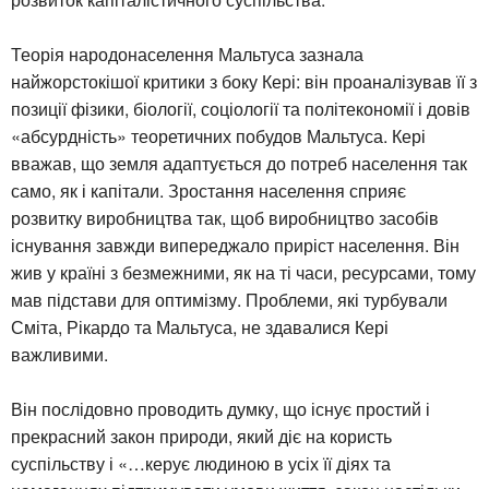
Теорія народонаселення Мальтуса зазнала
найжорстокішої критики з боку Кері: він проаналізував її з
позиції фізики, біології, соціології та політекономії і довів
«абсурдність» теоретичних побудов Мальтуса. Кері
вважав, що земля адаптується до потреб населення так
само, як і капітали. Зростання населення сприяє
розвитку виробництва так, щоб виробництво засобів
існування завжди випереджало приріст населення. Він
жив у країні з безмежними, як на ті часи, ресурсами, тому
мав підстави для оптимізму. Проблеми, які турбували
Сміта, Рікардо та Мальтуса, не здавалися Кері
важливими.
Він послідовно проводить думку, що існує простий і
прекрасний закон природи, який діє на користь
суспільству і «…керує людиною в усіх її діях та