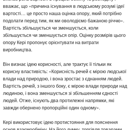
вважає, що «причина існування в людському розумі ідеї
вартості… це просто наша оцінка опору, який потрібно
подолати перед тим, як ми оволодіємо бажаною річчю».
Вартість збільшується чи зменшується, коли
збільшується чи зменшується опір. Оцінку розмірів цього
опору Кері пропонує орієнтувати на витрати
виробництва.
Він визнає ідею корисності, але трактує її тільки як
корисну властивість: «Корисність речей є мірою людської
влади над природою, і вона зростає з єднанням людей.
Вартість речей, з іншого боку, є мірою влади природи над
людиною, і вона зменшується зі збільшенням єдності
людей. Отже, існують два протилежні напрямки, які
завжди обернено пропорційні один одному».
Кері використовує ідею протистояння для пояснення
основ взаємообміну. На його думку, торгівля товарами