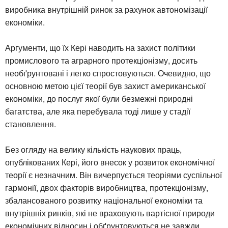
виробника внутрішній ринок за рахунок автономізації
економіки.
Аргументи, що їх Кері наводить на захист політики
промислового та аграрного протекціонізму, досить
необґрунтовані і легко спростовуються. Очевидно, що
основною метою цієї теорії був захист американської
економіки, до послуг якої були безмежні природні
багатства, але яка перебувала тоді лише у стадії
становлення.
Без огляду на велику кількість наукових праць,
опублікованих Кері, його внесок у розвиток економічної
теорії є незначним. Він вичерпується теоріями суспільної
гармонії, двох факторів виробництва, протекціонізму,
збалансованого розвитку національної економіки та
внутрішніх ринків, які не враховують вартісної природи
економічних відносин і обґрунтовуються не завжди