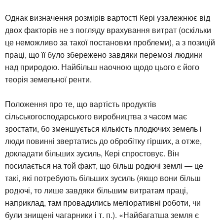
Однак визначення розмірів вартості Кері узалежнює від
двох факторів не з погляду врахування витрат (оскільки
це неможливо за такої постановки проблеми), а з позицій
праці, що її було збережено завдяки перемозі людини
над природою. Найбільш наочною щодо цього є його
теорія земельної ренти.
Положення про те, що вартість продуктів
сільськогосподарського виробництва з часом має
зростати, бо зменшується кількість плодючих земель і
люди повинні звертатись до обробітку гірших, а отже,
докладати більших зусиль, Кері спростовує. Він
посилається на той факт, що більш родючі землі — це
такі, які потребують більших зусиль (якщо вони більш
родючі, то лише завдяки більшим витратам праці,
наприклад, там провадились меліоративні роботи, чи
були знищені чагарники і т. п.). «Найбагатша земля є