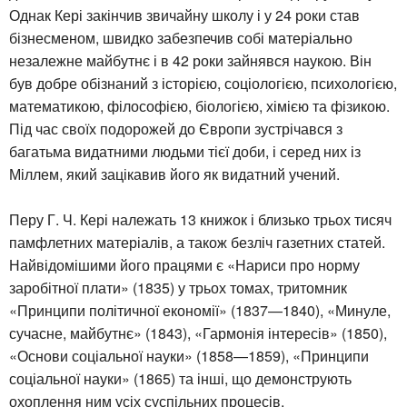
Однак Кері закінчив звичайну школу і у 24 роки став
бізнесменом, швидко забезпечив собі матеріально
незалежне майбутнє і в 42 роки зайнявся наукою. Він
був добре обізнаний з історією, соціологією, психологією,
математикою, філософією, біологією, хімією та фізикою.
Під час своїх подорожей до Європи зустрічався з
багатьма видатними людьми тієї доби, і серед них із
Міллем, який зацікавив його як видатний учений.
Перу Г. Ч. Кері належать 13 книжок і близько трьох тисяч
памфлетних матеріалів, а також безліч газетних статей.
Найвідомішими його працями є «Нариси про норму
заробітної плати» (1835) у трьох томах, тритомник
«Принципи політичної економії» (1837—1840), «Минуле,
сучасне, майбутнє» (1843), «Гармонія інтересів» (1850),
«Основи соціальної науки» (1858—1859), «Принципи
соціальної науки» (1865) та інші, що демонструють
охоплення ним усіх суспільних процесів.