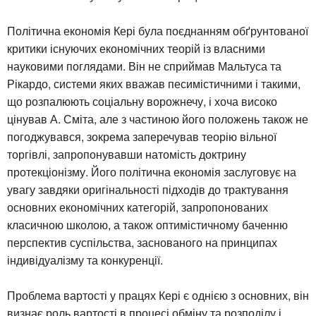
Політична економія Кері була поєднанням обґрунтованої
критики існуючих економічних теорій із власними
науковими поглядами. Він не сприймав Мальтуса та
Рікардо, системи яких вважав песимістичними і такими,
що розпалюють соціальну ворожнечу, і хоча високо
цінував А. Сміта, але з частиною його положень також не
погоджувався, зокрема заперечував теорію вільної
торгівлі, запропонувавши натомість доктрину
протекціонізму. Його політична економія заслуговує на
увагу завдяки оригінальності підходів до трактування
основних економічних категорій, запропонованих
класичною школою, а також оптимістичному баченню
перспектив суспільства, заснованого на принципах
індивідуалізму та конкуренції.
Проблема вартості у працях Кері є однією з основних, він
визнає роль вартості в процесі обміну та розподілу і