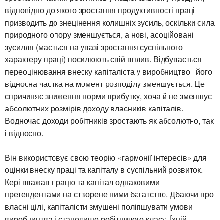
відповідно до якого зростання продуктивності праці
призводить до знецінення колишніх зусиль, оскільки сила
природного опору зменшується, а нові, асоційовані
зусилля (мається на увазі зростання суспільного
характеру праці) посилюють свій вплив. Відбувається
переоцінювання внеску капіталіста у виробництво і його
відносна частка на момент розподілу зменшується. Це
спричиняє зниження норми прибутку, хоча й не зменшує
абсолютних розмірів доходу власників капіталів.
Водночас доходи робітників зростають як абсолютно, так
і відносно.
Він використовує свою теорію «гармонії інтересів» для
оцінки внеску праці та капіталу в суспільний розвиток.
Кері вважав працю та капітал однаковими
претендентами на створене ними багатство. Дбаючи про
власні цілі, капіталісти змушені поліпшувати умови
виробництва і становище робітничого класу. Їхній