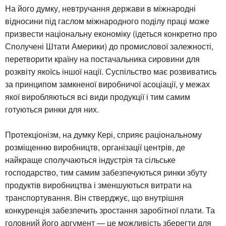
На його думку, невтручання держави в міжнародні
відносини під гаслом міжнародного поділу праці може
призвести національну економіку (ідеться конкретно про
Сполучені Штати Америки) до промислової залежності,
перетворити країну на постачальника сировини для
розквіту якоїсь іншої нації. Суспільство має розвиватись
за принципом замкненої виробничої асоціації, у межах
якої виробляються всі види продукції і тим самим
готуються ринки для них.
Протекціонізм, на думку Кері, сприяє раціональному
розміщенню виробництв, організації центрів, де
найкраще сполучаються індустрія та сільське
господарство, тим самим забезпечуються ринки збуту
продуктів виробництва і зменшуються витрати на
транспортування. Він стверджує, що внутрішня
конкуренція забезпечить зростання заробітної плати. Та
головний його аргумент — це можливість зберегти для