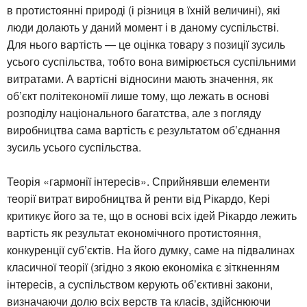
в протистоянні природі (і різниця в їхній величині), які
люди долають у даний момент і в даному суспільстві.
Для нього вартість — це оцінка товару з позиції зусиль
усього суспільства, тобто вона вимірюється суспільними
витратами. А вартісні відносини мають значення, як
об’єкт політекономії лише тому, що лежать в основі
розподілу національного багатства, але з погляду
виробництва сама вартість є результатом об’єднання
зусиль усього суспільства.
Теорія «гармонії інтересів». Сприйнявши елементи
теорії витрат виробництва й ренти від Рікардо, Кері
критикує його за те, що в основі всіх ідей Рікардо лежить
вартість як результат економічного протистояння,
конкуренції суб’єктів. На його думку, саме на підвалинах
класичної теорії (згідно з якою економіка є зіткненням
інтересів, а суспільством керують об’єктивні закони,
визначаючи долю всіх верств та класів, здійснюючи