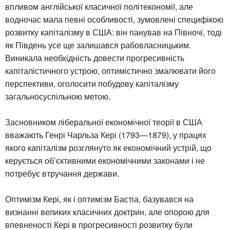
впливом англійської класичної політекономії, але
водночас мала певні особливості, зумовлені специфікою
розвитку капіталізму в США: він панував на Півночі, тоді
як Південь усе ще залишався рабовласницьким.
Виникала необхідність довести прогресивність
капіталістичного устрою, оптимістично змалювати його
перспективи, оголосити побудову капіталізму
загальносуспільною метою.
Засновником ліберальної економічної теорії в США
вважають Генрі Чарльза Кері (1793—1879), у працях
якого капіталізм розглянуто як економічний устрій, що
керується об’єктивними економічними законами і не
потребує втручання держави.
Оптимізм Кері, як і оптимізм Бастіа, базувався на
визнанні великих класичних доктрин, але опорою для
впевненості Кері в прогресивності розвитку були