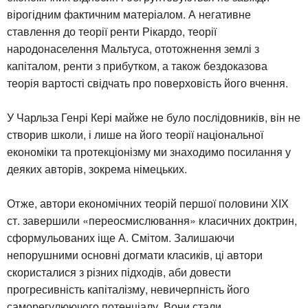
вірогідним фактичним матеріалом. А негативне
ставлення до теорії ренти Рікардо, теорії
народонаселення Мальтуса, ототожнення землі з
капіталом, ренти з прибутком, а також бездоказова
теорія вартості свідчать про поверховість його вчення.
У Чарльза Генрі Кері майже не було послідовників, він не
створив школи, і лише на його теорії національної
економіки та протекціонізму ми знаходимо посилання у
деяких авторів, зокрема німецьких.
Отже, автори економічних теорій першої половини ХІХ
ст. завершили «переосмислювання» класичних доктрин,
сформульованих іще А. Смітом. Залишаючи
непорушними основні догмати класиків, ці автори
скористалися з різних підходів, аби довести
прогресивність капіталізму, невичерпність його
саморегулюючого потенціалу. Вони стали