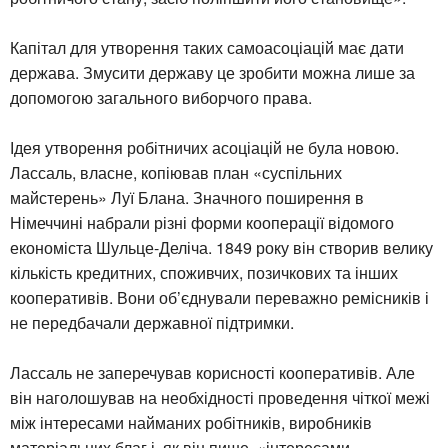
Капітал для утворення таких самоасоціацій має дати
держава. Змусити державу це зробити можна лише за
допомогою загального виборчого права.
Ідея утворення робітничих асоціацій не була новою.
Лассаль, власне, копіював план «суспільних
майстерень» Луї Блана. Значного поширення в
Німеччині набрали різні форми кооперації відомого
економіста Шульце-Деліча. 1849 року він створив велику
кількість кредитних, споживчих, позичкових та інших
кооперативів. Вони об’єднували переважно ремісників і
не передбачали державної підтримки.
Лассаль не заперечував корисності кооперативів. Але
він наголошував на необхідності проведення чіткої межі
між інтересами найманих робітників, виробників
матеріальних благ і, як він пише, «інтересами