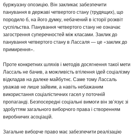
буржуазну опозицію. Він закликає забезпечити
панування в державі четвертого стану (трудящих), що
породило б, на його думку, небачений в історії розквіт
суспільства. Панування четвертого стану не означає
загострення суперечностей між класами. Заклик до
панування четвертого стану в Лассаля — це «заклик до
примирення».
Проте конкретних шляхів і методів досягнення такої мети
Лассаль не бачив, а можливість втілення ідей соціалізму
відкладав на далеке майбутнє. Саме тому Лассаль
уважав не лише зайвим, а навіть небажаним
використання соціалістичних гасел у поточній
пропаганді. Безпосередні соціальні вимоги він зв’язує зі
здобуттям загального виборчого права і створенням
виробничих асоціацій.
Загальне виборче право має забезпечити реалізацію