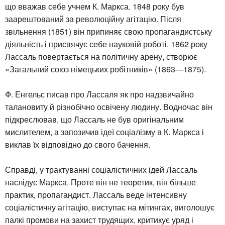
що вважав себе учнем К. Маркса. 1848 року був
заарештований за революційну агітацію. Після
звільнення (1851) він припиняє свою пропагандистську
діяльність і присвячує себе науковій роботі. 1862 року
Лассаль повертається на політичну арену, створює
«Загальний союз німецьких робітників» (1863—1875).
Ф. Енгельс писав про Лассаля як про надзвичайно
талановиту й різнобічно освічену людину. Водночас він
підкреслював, що Лассаль не був оригінальним
мислителем, а запозичив ідеї соціалізму в К. Маркса і
виклав їх відповідно до свого бачення.
Справді, у трактуванні соціалістичних ідей Лассаль
наслідує Маркса. Проте він не теоретик, він більше
практик, пропагандист. Лассаль веде інтенсивну
соціалістичну агітацію, виступає на мітингах, виголошує
палкі промови на захист трудящих, критикує уряд і