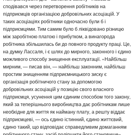
сподівався через перетворення робітників на
підприємців організацією добровільних асоціацій. У
таких асоціаціях робітники одночасно були б і
підприємцями. Тим самим було б ліквідовано різницю
між заробітною платою і прибутком, а винагорода
робітника збільшилась би до повного продукту праці. Це,
на думку Лассаля, і є шлях до мирного, законного і єдино
можливого способу знищення експлуатації. «Найбільш
мирним, — писав він, — найбільш законним, найбільш
простим знищенням підприємницького зиску є
організація робітничого стану за допомогою
добровільних асоціацій у позицію свого власного
підприємця, усунення цим єдиним способом того закону,
який за теперішнього виробництва дає робітникам лише
необхідне для життя як найману плату, а решту віддає
підприємцеві, — ось єдино істинний, єдино життєвий,
єдино такий, що відповідає справедливим домаганням
робітничого стану, засіб поліпшити його становище».