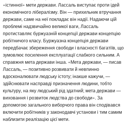
«істинної» мети держави. Лассаль виступає проти ідей
економічного лібералізму. Він — прихильник втручання
держави, саме на неї покладає він надії. Надаючи цій
проблемі надзвичайно великої ваги, Лассаль
протиставляє буржуазній концепції держави концепцію
робітничого класу. Буржуазна концепція держави
передбачає збереження свободи і власності багатіїв, що
зумовлює посилення експлуатації слабкого сильним. А
справжня мета держави інша. «Мета держави, — писав
Лассаль, — позитивно розвивати й невпинно
вдосконалювати людську істоту; інакше кажучи, —
здійснювати насправді призначення людини, тобто
культуру, на яку людський рід здатний; мета держави —
виховання і розвиток людства до свободи». За
допомогою загального виборчого права він сподівався
включити робітників у законодавчі установи і тим самим
наблизити реалізацію цієї мети.