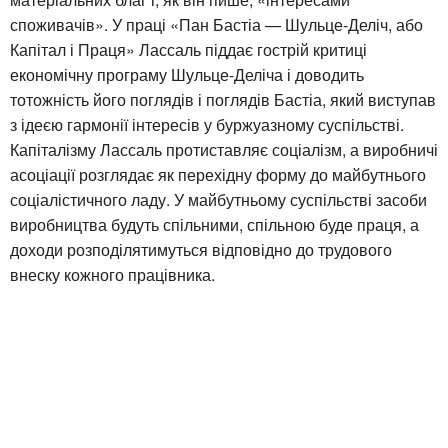
споживачів». У праці «Пан Бастіа — Шульце-Деліч, або
Капітал і Праця» Лассаль піддає гострій критиці
економічну програму Шульце-Деліча і доводить
тотожність його поглядів і поглядів Бастіа, який виступав
з ідеєю гармонії інтересів у буржуазному суспільстві.
Капіталізму Лассаль протиставляє соціалізм, а виробничі
асоціації розглядає як перехідну форму до майбутнього
соціалістичного ладу. У майбутньому суспільстві засоби
виробництва будуть спільними, спільною буде праця, а
доходи розподілятимуться відповідно до трудового
внеску кожного працівника.