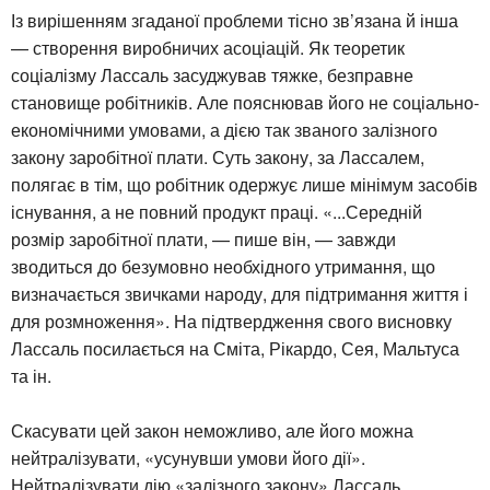
Із вирішенням згаданої проблеми тісно зв’язана й інша
— створення виробничих асоціацій. Як теоретик
соціалізму Лассаль засуджував тяжке, безправне
становище робітників. Але пояснював його не соціально-
економічними умовами, а дією так званого залізного
закону заробітної плати. Суть закону, за Лассалем,
полягає в тім, що робітник одержує лише мінімум засобів
існування, а не повний продукт праці. «...Середній
розмір заробітної плати, — пише він, — завжди
зводиться до безумовно необхідного утримання, що
визначається звичками народу, для підтримання життя і
для розмноження». На підтвердження свого висновку
Лассаль посилається на Сміта, Рікардо, Сея, Мальтуса
та ін.
Скасувати цей закон неможливо, але його можна
нейтралізувати, «усунувши умови його дії».
Нейтралізувати дію «залізного закону» Лассаль