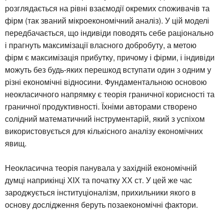
розглядається на рівні взаємодії окремих споживачів та
фірм (так званий мікроекономічний аналіз). У цій моделі
передбачається, що індивіди поводять себе раціонально
і прагнуть максимізації власного добробуту, а метою
фірм є максимізація прибутку, причому і фірми, і індивіди
можуть без будь-яких перешкод вступати один з одним у
різні економічні відносини. Фундаментальною основою
неокласичного напрямку є теорія граничної корисності та
граничної продуктивності. Їхніми авторами створено
солідний математичний інструментарій, який з успіхом
використовується для кількісного аналізу економічних
явищ.
Неокласична теорія панувала у західній економічній
думці наприкінці ХІХ та початку ХХ ст. У цей же час
зароджується інституціоналізм, прихильники якого в
основу дослідження беруть позаекономічні фактори.