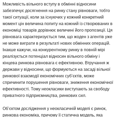
Можливість вільного вступу в обмінні відносини
забезпечує досягнення на ринку стану рівноваги, тобто
такої ситуації, коли за існуючих у кожний конкретний
момент цін величина попиту на кожний із створюваних в
економіці товарів дорівнює величині його пропозиції. Ця
рівновага характеризується тим, що жоден з агентів уже
не може виграти в результаті нових обмінних операцій.
Інакше кажучи, на конкурентному ринку в повній мірі
реалізується потенціал відносин вільного обміну і
кінцева ринкова рівновага є ефективною. Втручання ж
держави у відносини, що формуються на засаді вільної
ринкової взаємодії економічних суб’єктів, може
спричинити порушення рівноваги, зниження економічної
ефективності. Тому неокласики виступають за свободу
приватного підприємництва, ринкових сил.
Об’єктом дослідження у неокласичній моделі є ринок,
ринкова економіка, причому її статична модель, яка