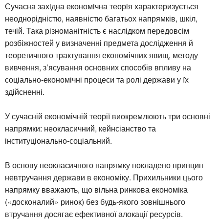
Сучасна захiдна економiчна теорiя характеризується
неоднорідністю, наявністю багатьох напрямків, шкіл,
течій. Така різноманітність є наслідком передовсім
розбіжностей у визначенні предмета дослідження й
теоретичного трактування економічних явищ, методу
вивчення, з’ясування основних способів впливу на
соціально-економічні процеси та ролі держави у їх
здійсненні.
У сучасній економічній теорії виокремлюють три основні
напрямки: неокласичний, кейнсіанство та
інституціонально-соціальний.
В основу неокласичного напрямку покладено принцип
невтручання держави в економіку. Прихильники цього
напрямку вважають, що вільна ринкова економіка
(«досконалий» ринок) без будь-якого зовнішнього
втручання досягає ефективної алокації ресурсів.