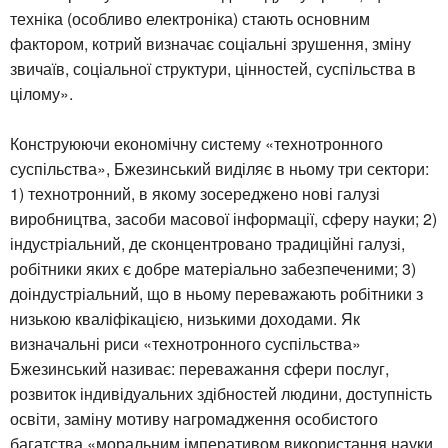
техніка (особливо електроніка) стають основним
фактором, котрий визначає соціальні зрушення, зміну
звичаїв, соціальної структури, цінностей, суспільства в
цілому».
Конструюючи економічну систему «технотронного
суспільства», Бжезинський виділяє в ньому три сектори:
1) технотронний, в якому зосереджено нові галузі
виробництва, засоби масової інформації, сферу науки; 2)
індустріальний, де сконцентровано традиційні галузі,
робітники яких є добре матеріально забезпеченими; 3)
доіндустріальний, що в ньому переважають робітники з
низькою кваліфікацією, низькими доходами. Як
визначальні риси «технотронного суспільства»
Бжезинський називає: переважання сфери послуг,
розвиток індивідуальних здібностей людини, доступність
освіти, заміну мотиву нагромадження особистого
багатства «моральним імперативом використання науки