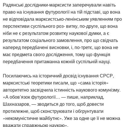
Радянські дослідники-марксисти заперечували навіть
право на існування футурології на тій підставі, що вона
не відповідала марксистсько-ленінським уявленням про
перспективи суспільного роз- витку, по-друге, що вона
ніби не є результатом розвитку наукової думки, а є
результатом соціального замовлення, про що свідчать
наперед передбачені висновки, і, по-третє, що вона не
має предмета свого дослідження, тому що функція
передбачення притаманна кожній суспільній науці.
Посилаючись на історичний досвід існування СРСР,
марксистські теоретики писали, що «сама історія»
авторитетно засвідчила істинність наукового комунізму.
«А обов’язок футурології… — пише, наприклад,
Шахназаров, — зводиться до того, щоб довести
протилежне, щоб сконструювати і обгрунтувати
«некомуністичне майбутнє». Уже за одне це її не можна
вважати справжньою наукою».