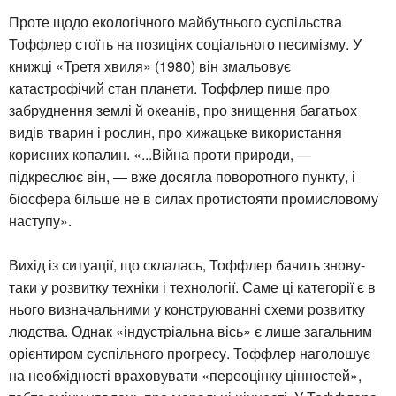
Проте щодо екологічного майбутнього суспільства
Тоффлер стоїть на позиціях соціального песимізму. У
книжці «Третя хвиля» (1980) він змальовує
катастрофічий стан планети. Тоффлер пише про
забруднення землі й океанів, про знищення багатьох
видів тварин і рослин, про хижацьке використання
корисних копалин. «...Війна проти природи, —
підкреслює він, — вже досягла поворотного пункту, і
біосфера більше не в силах протистояти промисловому
наступу».
Вихід із ситуації, що склалась, Тоффлер бачить знову-
таки у розвитку техніки і технології. Саме ці категорії є в
нього визначальними у конструюванні схеми розвитку
людства. Однак «індустріальна вісь» є лише загальним
орієнтиром суспільного прогресу. Тоффлер наголошує
на необхідності враховувати «переоцінку цінностей»,