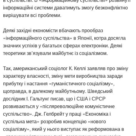
інформаційні системи даватимуть змогу безконфліктно
вирішувати всі проблеми.
Деякі західні економісти вбачають прообраз
«інформаційного суспільства» в Японії, котра досягла
значних успіхів у багатьох сферах електроніки. Деякі
теоретики зв’язували майбутнє із соціалізмом.
Так, американський соціолог К. Келлі заявляв про зміну
характеру власності, зміну мети виробництва заради
прибутку і настання «гуманістичного соціалізму»,
щоправда, в далекому майбутньому. Шведський
дослідник І. Гальтунг писав, що і США і СРСР
розвиваються у «післяреволюційне комуністичне
суспільство». Дж. Гелбрейт у праці «Економіка і
суспільна мета» розробив концепцію «нового
соціалізму», який у нього виступає як реформована в