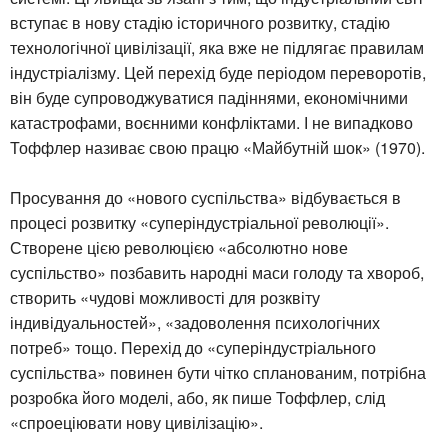
вступає в нову стадію історичного розвитку, стадію
технологічної цивілізації, яка вже не підлягає правилам
індустріалізму. Цей перехід буде періодом переворотів,
він буде супроводжуватися падіннями, економічними
катастрофами, воєнними конфліктами. І не випадково
Тоффлер називає свою працю «Майбутній шок» (1970).
Просування до «нового суспільства» відбувається в
процесі розвитку «суперіндустріальної революції».
Створене цією революцією «абсолютно нове
суспільство» позбавить народні маси голоду та хвороб,
створить «чудові можливості для розквіту
індивідуальностей», «задоволення психологічних
потреб» тощо. Перехід до «суперіндустріального
суспільства» повинен бути чітко спланованим, потрібна
розробка його моделі, або, як пише Тоффлер, слід
«спроеціювати нову цивілізацію».