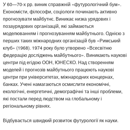
У 60—70-х рр. виник справжній «футурологічний бум».
Економісти, філософи, соціологи починають активно
прогнозувати майбутнє. Виникає низка урядових і
позаурядових організацій, які займаються
моделюванням і прогнозуванням майбутнього. Однією з
перших таких міжнародних організацій був «Римський
клуб» (1968). 1974 року було утворено «Всесвітню
федерацію досліджень майбутнього». Виникають наукові
центри під егідою ООН, ЮНЕСКО. Над створенням
моделей і прогнозів майбутнього працюють наукові
центри при університетах, міжнародних концернах,
банках. Учені намагаються осмислити економічні,
екологічні, енергетичні, демографічні та інші проблеми,
які постали перед людством на глобальному і
регіональному рівнях.
Відбувається швидкий розвиток футурології як науки.