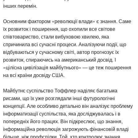
інших перемін.
Основним фактором «революції влади» є знання. Саме
їх розвиток і поширення, що охопили все світове
співтовариство, стали вибуховою хвилею, яка
спричинила всі сучасні процеси. Аналізуючи події, що
відбуваються у сучасному світі, автор прогнозує їх
розвиток, спираючись на американський досвід. І
«цілісна цивілізація майбутнього» — це теж поширення
на всі країни досвіду США.
Майбутнє суспільство Тоффлер наділяє багатьма
рисами, що їх уже розглядали інші футурологічні
концепції. Але особливо детально він аналізує проблему
інформатизації суспільства, яка досліджувалась і в
попередніх його працях. Він підкреслює, що знання,
інформаційна революція загрожують фінансовій владі
більше, ніж профспілки. Той, хто контролює знання,