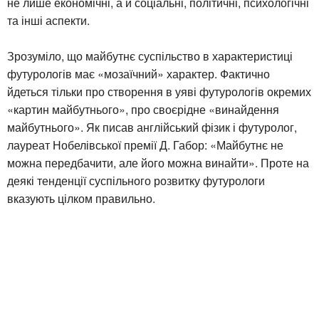
не лише економічні, а й соціальні, політичні, психологічні
та інші аспекти.
Зрозуміло, що майбутнє суспільство в характеристиці
футурологів має «мозаїчний» характер. Фактично
йдеться тільки про створення в уяві футурологів окремих
«картин майбутнього», про своєрідне «винайдення
майбутнього». Як писав англійський фізик і футуролог,
лауреат Нобелівської премії Д. Габор: «Майбутнє не
можна передбачити, але його можна винайти». Проте на
деякі тенденції суспільного розвитку футурологи
вказують цілком правильно.