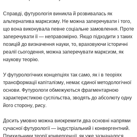
Справді, футурологія виникла й розвивалась як
альтернатива марксизму. Не можна заперечувати і того,
що вона виконувала певне соціальне замовлення. Проте
заперечувати її — неправомірно. Якщо підходити з таких
позицій до визначення науки, то, враховуючи історичні
реалії сьогодення, можна заперечувати марксизм, як
наукову теорію.
У футурологічних концепціях так само, як і в теоріях
транcформації капіталізму, немає єдиної методологічної
основи. Футурологи обмежуються фрагментарною
характеристикою суспільства, зводять до абсолюту одну
його сторону, рису.
Досить умовно можна виокремити два основні напрями
сучасної футурології — індустріальний і конвергентний.
Прихильники теорії конвергенції, як уже зазначалося,