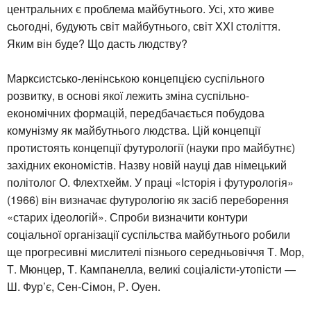
центральних є проблема майбутнього. Усі, хто живе
сьогодні, будують світ майбутнього, світ XXI століття.
Яким він буде? Що дасть людству?
Марксистсько-ленінською концепцією суспільного
розвитку, в основі якої лежить зміна суспільно-
економічних формацій, передбачається побудова
комунізму як майбутнього людства. Цій концепції
протистоять концепції футурології (науки про майбутнє)
західних економістів. Назву новій науці дав німецький
політолог О. Флехтхейм. У праці «Історія і футурологія»
(1966) він визначає футурологію як засіб переборення
«старих ідеологій». Спроби визначити контури
соціальної організації суспільства майбутнього робили
ще прогресивні мислителі пізнього середньовіччя Т. Мор,
Т. Мюнцер, Т. Кампанелла, великі соціалісти-утопісти —
Ш. Фур’є, Сен-Сімон, Р. Оуен.