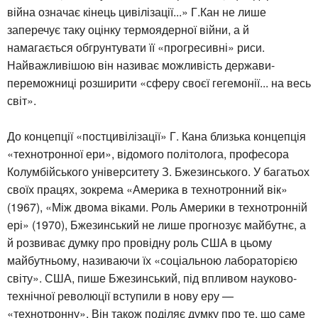
війна означає кінець цивілізації...» Г.Кан не лише
заперечує таку оцінку термоядерної війни, а й
намагається обгрунтувати її «прогресивні» риси.
Найважливішою він називає можливість держави-
переможниці розширити «сферу своєї гегемонії... на весь
світ».
До концепції «постцивілізації» Г. Кана близька концепція
«технотронної ери», відомого політолога, професора
Колумбійського університету З. Бжезинського. У багатьох
своїх працях, зокрема «Америка в технотронний вік»
(1967), «Між двома віками. Роль Америки в технотронній
ері» (1970), Бжезинський не лише прогнозує майбутнє, а
й розвиває думку про провідну роль США в цьому
майбутньому, називаючи їх «соціальною лабораторією
світу». США, пише Бжезинський, під впливом науково-
технічної революції вступили в нову еру —
«технотронну». Він також поділяє думку про те, що саме