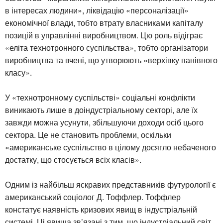
в інтересах людини», ліквідацію «персоналізації»
економічної влади, тобто втрату власниками капіталу
позицій в управлінні виробництвом. Цю роль відіграє
«еліта технотронного суспільства», тобто організатори
виробництва та вчені, що утворюють «верхівку панівного
класу».
У «технотронному суспільстві» соціальні конфлікти
виникають лише в доіндустріальному секторі, але їх
завжди можна усунути, збільшуючи доходи осіб цього
сектора. Це не становить проблеми, оскільки
«американське суспільство в цілому досягло небаченого
достатку, що стосується всіх класів».
Одним із найбільш яскравих представників футурології є
американський соціолог Д. Тоффлер. Тоффлер
констатує наявність кризових явищ в індустріальній
системі. Ці явища зв’язані з тим, що індустріальний світ