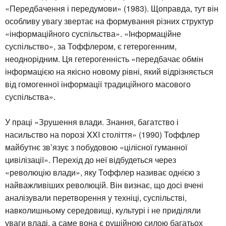
«Передбачення і передумови» (1983). Щоправда, тут він
особливу увагу звертає на формування різних структур
«інформаційного суспільства». «Інформаційне
суспільство», за Тоффлером, є гетерогенним,
неоднорідним. Ця гетерогенність «передбачає обмін
інформацією на якісно новому рівні, який відрізняється
від гомогенної інформації традиційного масового
суспільства».
У праці «Зрушення влади. Знання, багатство і
насильство на порозі XXI століття» (1990) Тоффлер
майбутнє зв’язує з побудовою «цілісної гуманної
цивілізації». Перехід до неї відбудеться через
«революцію влади», яку Тоффлер називає однією з
найважливіших революцій. Він визнає, що досі вчені
аналізували перетворення у техніці, суспільстві,
навколишньому середовищі, культурі і не приділяли
уваги владі, а саме вона є рушійною силою багатьох