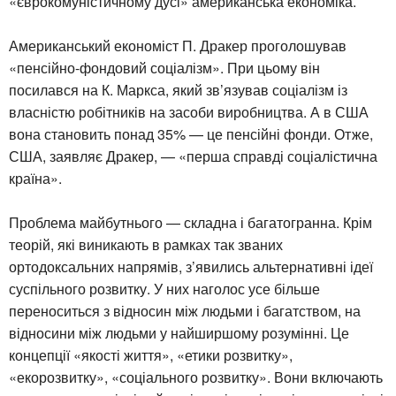
«єврокомуністичному дусі» американська економіка.
Американський економіст П. Дракер проголошував
«пенсійно-фондовий соціалізм». При цьому він
посилався на К. Маркса, який зв’язував соціалізм із
власністю робітників на засоби виробництва. А в США
вона становить понад 35% — це пенсійні фонди. Отже,
США, заявляє Дракер, — «перша справді соціалістична
країна».
Проблема майбутнього — складна і багатогранна. Крім
теорій, які виникають в рамках так званих
ортодоксальних напрямів, з’явились альтернативні ідеї
суспільного розвитку. У них наголос усе більше
переноситься з відносин між людьми і багатством, на
відносини між людьми у найширшому розумінні. Це
концепції «якості життя», «етики розвитку»,
«екорозвитку», «соціального розвитку». Вони включають