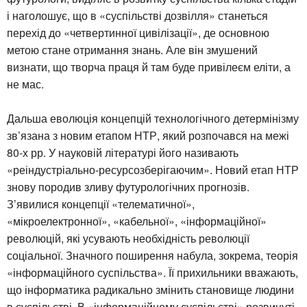
і наголошує, що в «суспільстві дозвілля» станеться
перехід до «четвертинної цивілізації», де основною
метою стане отримання знань. Але він змушений
визнати, що творча праця й там буде привілеєм еліти, а
не мас.
Дальша еволюція концепцій технологічного детермінізму
зв’язана з новим етапом НТР, який розпочався на межі
80-х рр. У науковій літературі його називають
«реіндустріально-ресурсозберігаючим». Новий етап НТР
знову породив зливу футурологічних прогнозів.
З’явилися концепції «телематичної»,
«мікроелектронної», «кабельної», «інформаційної»
революцій, які усувають необхідність революції
соціальної. Значного поширення набула, зокрема, теорія
«інформаційного суспільства». Її прихильники вважають,
що інформатика радикально змінить становище людини
в суспільстві. В «інформаційному суспільстві» розвинуті