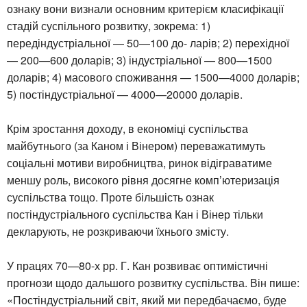
ознаку вони визнали основним критерієм класифікації
стадій суспільного розвитку, зокрема: 1)
передіндустріальної — 50—100 до- ларів; 2) перехідної
— 200—600 доларів; 3) індустріальної — 800—1500
доларів; 4) масового споживання — 1500—4000 доларів;
5) постіндустріальної — 4000—20000 доларів.
Крім зростання доходу, в економіці суспільства
майбутнього (за Каном і Вінером) переважатимуть
соціальні мотиви виробництва, ринок відіграватиме
меншу роль, високого рівня досягне комп’ютеризація
суспільства тощо. Проте більшість ознак
постіндустріального суспільства Кан і Вінер тільки
декларують, не розкриваючи їхнього змісту.
У працях 70—80-х рр. Г. Кан розвиває оптимістичні
прогнози щодо дальшого розвитку суспільства. Він пише:
«Постіндустріальний світ, який ми передбачаємо, буде