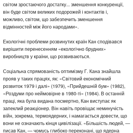
світом зростаючого достатку... зменшення конкуренції,
він буде світом великих подорожей і контактів і,
можливо, світом, що забезпечить зменшення
відмінностей між його народами».
Екологічні проблеми розвинутих країн Кан сподівався
вирішити перенесенням «екологічно брудних»
виробництв у країни, що розвиваються.
Соціальна спрямованість оптимізму Г. Кана знайшла
прояв у таких працях, як: «Світовий економічний
розвиток 1979 і далі» (1979), «Прийдешній бум» (1982),
«Роздуми про неймовірне в 1980-ті» (1984). В останній
праці, яка була видана посмертно, Кан виступає як
запеклий реакціонер. Він навіть провіщає неминучість
війн, зокрема, термоядерних, і намагається довести, що
вони не означають кінця цивілізації. «Більшість людей, —
писав Кан, — чомусь глибоко переконані, що ядерна