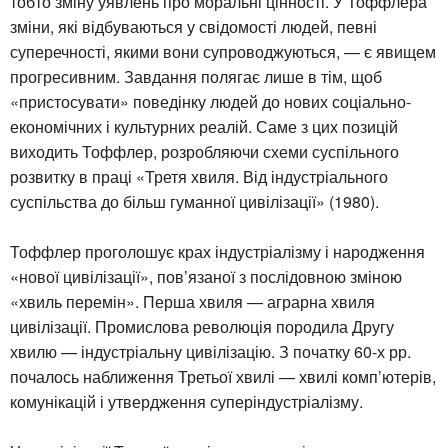
тобто зміну уявлень про моральні цінності. У Тоффлера
зміни, які відбуваються у свідомості людей, певні
суперечності, якими вони супроводжуються, — є явищем
прогресивним. Завдання полягає лише в тім, щоб
«пристосувати» поведінку людей до нових соціально-
економічних і культурних реалій. Саме з цих позицій
виходить Тоффлер, розробляючи схеми суспільного
розвитку в праці «Третя хвиля. Від індустріального
суспільства до більш гуманної цивілізації» (1980).
Тоффлер проголошує крах індустріалізму і народження
«нової цивілізації», пов’язаної з послідовною зміною
«хвиль перемін». Перша хвиля — аграрна хвиля
цивілізації. Промислова революція породила Другу
хвилю — індустріальну цивілізацію. З початку 60-х рр.
почалось наближення Третьої хвилі — хвилі комп’ютерів,
комунікацій і утвердження суперіндустріалізму.