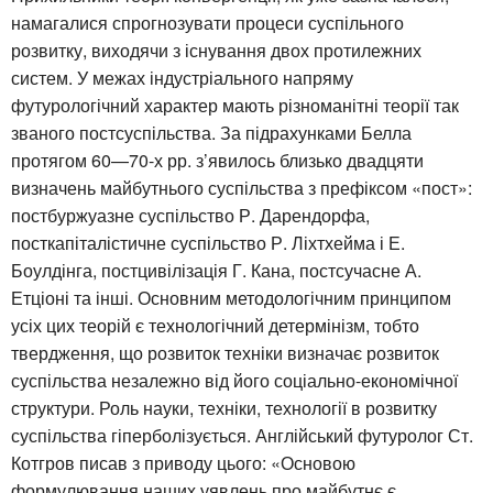
намагалися спрогнозувати процеси суспільного
розвитку, виходячи з існування двох протилежних
систем. У межах індустріального напряму
футурологічний характер мають різноманітні теорії так
званого постсуспільства. За підрахунками Белла
протягом 60—70-х рр. з’явилось близько двадцяти
визначень майбутнього суспільства з префіксом «пост»:
постбуржуазне суспільство Р. Дарендорфа,
посткапіталістичне суспільство Р. Ліхтхейма і Е.
Боулдінга, постцивілізація Г. Кана, постсучасне А.
Етціоні та інші. Основним методологічним принципом
усіх цих теорій є технологічний детермінізм, тобто
твердження, що розвиток техніки визначає розвиток
суспільства незалежно від його соціально-економічної
структури. Роль науки, техніки, технології в розвитку
суспільства гіперболізується. Англійський футуролог Ст.
Котгров писав з приводу цього: «Основою
формулювання наших уявлень про майбутнє є