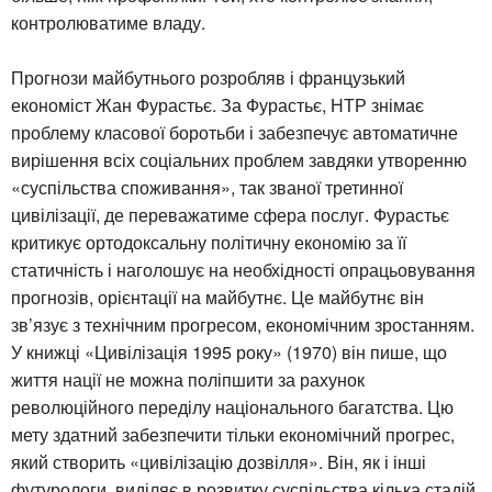
контролюватиме владу.
Прогнози майбутнього розробляв і французький
економіст Жан Фурастьє. За Фурастьє, НТР знімає
проблему класової боротьби і забезпечує автоматичне
вирішення всіх соціальних проблем завдяки утворенню
«суспільства споживання», так званої третинної
цивілізації, де переважатиме сфера послуг. Фурастьє
критикує ортодоксальну політичну економію за її
статичність і наголошує на необхідності опрацьовування
прогнозів, орієнтації на майбутнє. Це майбутнє він
зв’язує з технічним прогресом, економічним зростанням.
У книжці «Цивілізація 1995 року» (1970) він пише, що
життя нації не можна поліпшити за рахунок
революційного переділу національного багатства. Цю
мету здатний забезпечити тільки економічний прогрес,
який створить «цивілізацію дозвілля». Він, як і інші
футурологи, виділяє в розвитку суспільства кілька стадій