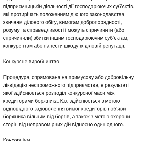
підприємницькій діяльності дії господарюючих суб’єктів,
які протирічать положенням діючого законодавства,
звичаям ділового обігу, вимогам добропорядності,
розуму та справедливості і можуть спричинити (або
спричинили) збитки іншим господарюючим суб’єктам,
конкурентам або нанести шкоду їх діловій репутації.
Конкурсне виробництво
Процедура, спрямована на примусову або добровільну
ліквідацію неспроможного підприємства, в результаті
якої здійснюється розподіл конкурсної маси між
кредиторами боржника. К.в. здійснюється з метою
відповідного задоволення вимог кредиторів і об’яви
боржника вільним від боргів, а також з метою охорони
сторін від неправомірних дій відносно один одного.
Консорціум