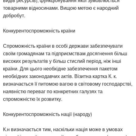
видів ресурсів), функціонування якої зумовлюється
товарними відносинами. Вищою метою є народний
добробут.
Конкурентоспроможність країни
Спроможність країни в особі держави забезпечувати
своїм громадянам та підприємствам досягнення більш
високих результатів у більш стислий період, ніж інші
країни. Для цього необхідне забезпечення пакетом
необхідних законодавчих актів. Візитна картка К. к.
визначається її питомою вагою в світовому господарстві,
наявністю переваг по конкретних галузях та
спроможністю їх розвитку.
Конкурентоспроможність нації (народу)
К.н визначається тим, наскільки нація може в умовах