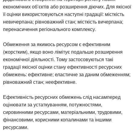
економічних об’єктів або розширення діючих. Для якісної
її оцінки використовуються наступні градації: місткість
невичерпана; рівноважний стан; місткість вичерпана;
перенасичення регіонального комплексу.
Обмеження за якимось ресурсом є ефективним
(жорстким), якщо воно лімітує подальше розширення
економічної діяльності. Тому застосовуються такі
градації якісної оцінки стану ефективності ресурсних
обмежень: ефективне; еластичне за даним обмеженням;
рівноважний стан; неефективне.
Ефективність ресурсних обмежень слід насамперед
оцінювати за устаткуванням, потужностями,
сировинними ресурсами, матеріальними, трудовими,
фінансовими, корисними копалинами та іншими
ресурсами.