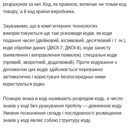
розрахунок за неї. Код, як правило, включає не тільки код
товару, а й код країни-виробника.
Зауважимо, що в комп’ютерних технологіях
використовуються ще такі різновиди кодів, як коди
подання чисел (двійковий, вісімковий, десятковий і т. ін.),
коди обробки даних (ДКОІ-7, ДКОІ-8), коди захисту
(виявлення і виправлення помилок), спеціальні коди
(прямий, зворотний, додатковий). Проте кодування з
допомогою цих кодів здійснюється переважно
автоматично і користувачі безпосередньо ними
користуються рідко.
Позицію знака в коді називають розрядом коду, а число
знаків у коді без урахування пробілу — довжиною коду.
Умовне позначення складу і послідовності розміщення
знаків у коді являє собою структуру коду.