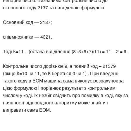
непарне число. Визначимо контрольне число до
основного коду 2137 за наведеною формулою.
Основний код — 2137;
співмножники — 4321.
Тоді К=11 – (остача від ділення (8+3+6+7)/11) = 11 – 2 = 9.
Контрольне число дорівнює 9, а повний код – 21379
(якщо К=10 чи 11, то К береться 0 чи 1) . При введенні
такого коду в ЕОМ машина сама виконує розрахунок за
цією формулою і порівнює результат з контрольним
числом у коді. Їх незбіг свідчить про помилку в коді, яку за
наявності відповідного алгоритму може знайти і
виправити сама ЕОМ.