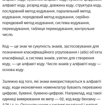
алфавіт коду, розряд коду, довжина коду, структура коду,
послідовний метод кодування, паралельний метод
кодування, порядковий метод кодування, серійно-
порядковий метод кодування, система кодування,
перекодування, таблиця перекодування, контрольне
число.
Код — це знак чи сукупність знаків, застосовуваних для
позначення класифікаційного угруповання і (або) об’єкта
класифікації, а система знаків, узятих для створення
коду, — це алфавіт коду. Число знаків у алфавіті коду —
основа коду.
Залежно від того, які знаки використовуються в алфавіті
коду, коди економічних номенклатур бувають переважно
цифрові, буквені, буквено-цифрові. Наприклад, код такої
одиниці вимірювання як метр — 02, код виду бензину —
А76 і т. ін. Останнім часом у системі реалізації і купівлі