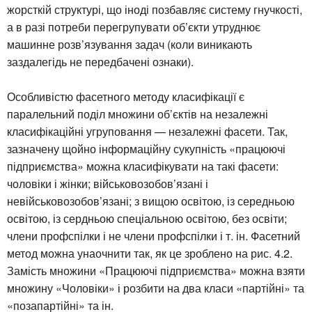
жорсткій структурі, що іноді позбавляє систему гнучкості,
а в разі потреби перегрупувати об’єкти утруднює
машинне розв’язування задач (коли виникають
заздалегідь не передбачені ознаки).
Особливістю фасетного методу класифікації є
паралельний поділ множини об’єктів на незалежні
класифікаційні угруповання — незалежні фасети. Так,
зазначену щойно інформаційну сукупність «працюючі
підприємства» можна класифікувати на такі фасети:
чоловіки і жінки; військовозобов’язані і
невійськовозобов’язані; з вищою освітою, із середньою
освітою, із сердньою спеціальною освітою, без освіти;
члени профспілки і не члени профспілки і т. ін. Фасетний
метод можна унаочнити так, як це зроблено на рис. 4.2.
Замість множини «Працюючі підприємства» можна взяти
множину «Чоловіки» і розбити на два класи «партійні» та
«позапартійні» та ін.