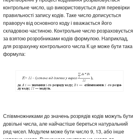
контрольне число, що використовується для перевірки
правильності запису кодів. Таке число дописується
праворуч від основного коду і вважається його
складовою частиною. Контрольне число розраховується
за взятою розробниками кодів формулою. Наприклад,
для розрахунку контрольного числа К це може бути така
формула:
Співмножниками до значень розрядів кодів можуть бути
довільні числа, але найчастіше береться натуральний
ряд чисел. Модулем може бути число 9, 13, або інше