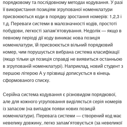
порядковому та послідовному методах кодування. У разі
її використання позиціям згрупованої номенклатури
присвоюються коди в порядку зростання номерів: 1,2,3 і
т.д. Переваги системи в малозначності кодів, простоті
побудови, легкості запам’ятовування. Недолік — якщо в
певному періоді дії коду виникає нова позиція
номенклатури, їй присвоюється вільний порядковий
номер, чим порушується вибрана система класифікації
(якщо тільки ця позиція справді не виявиться останньою
в згрупованій номенклатурі). Наприклад, новий студент з
першою літерою А у прізвищі дописується в кінець
сформованого списку.
Серійна система кодування є різновидом порядкової,
але для кожного угруповання виділяється серія номерів
із запасом (на випадок появи нових позицій
номенклатури). Перевага системи — створений код має
невелику довжину, легко запам’ятовується (за невеликої