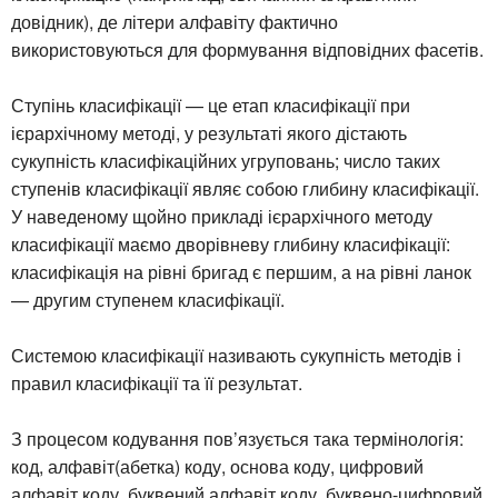
довідник), де літери алфавіту фактично
використовуються для формування відповідних фасетів.
Ступінь класифікації — це етап класифікації при
ієрархічному методі, у результаті якого дістають
сукупність класифікаційних угруповань; число таких
ступенів класифікації являє собою глибину класифікації.
У наведеному щойно прикладі ієрархічного методу
класифікації маємо дворівневу глибину класифікації:
класифікація на рівні бригад є першим, а на рівні ланок
— другим ступенем класифікації.
Системою класифікації називають сукупність методів і
правил класифікації та її результат.
З процесом кодування пов’язується така термінологія:
код, алфавіт(абетка) коду, основа коду, цифровий
алфавіт коду, буквений алфавіт коду, буквено-цифровий