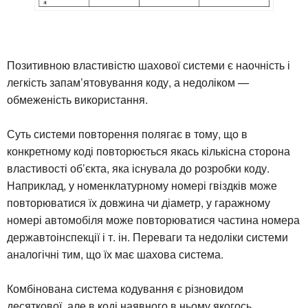
Позитивною властивістю шахової системи є наочність і
легкість запам’ятовування коду, а недоліком —
обмеженість використання.
Суть системи повторення полягає в тому, що в
конкретному коді повторюється якась кількісна сторона
властивості об’єкта, яка існувала до розробки коду.
Наприклад, у номенклатурному номері гвіздків може
повторюватися їх довжина чи діаметр, у гаражному
номері автомобіля може повторюватися частина номера
державтоінспекції і т. ін. Переваги та недоліки системи
аналогічні тим, що їх має шахова система.
Комбінована система кодування є різновидом
десяткової, але в коді наявного в ньому якогось