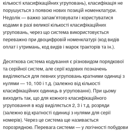
кількості класифікаційних угруповань), класифікація не
порушується з появою нових позицій номенклатури.
Недолік — важко запам’ятовувати і користуватися
кодами в разі великої кількості класифікаційних
угруповань, через що система використовується
переважно при двоцифровій номенклатурі (код видів
оплат і утримань, код видів і марок тракторів та ін.).
Десяткова система кодування є різновидом порядкової
та серійної систем, але серії кодових позначень
виділяються для певних угруповань кратними одиниці з
нулями — 10, 100 і т.д. (залежно від кількості
класифікаційних одиниць в угрупованні). При цьому
виходить так, що для кожного класифікаційного
угруповання в коді виділяється 2, 3 і т.д. розряди
(залежно від кратності одиниці з нулями для серії
номерів). Через це система ще називається
порозрядною. Перевага системи — у логічності побудови