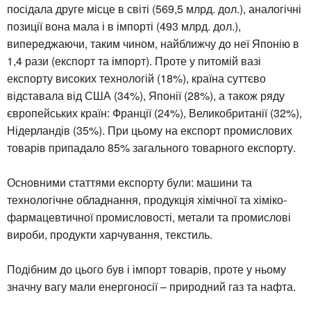
посідала друге місце в світі (569,5 млрд. дол.), аналогічні
позиції вона мала і в імпорті (493 млрд. дол.),
випереджаючи, таким чином, найближчу до неї Японію в
1,4 рази (експорт та імпорт). Проте у питомій вазі
експорту високих технологій (18%), країна суттєво
відставала від США (34%), Японії (28%), а також ряду
європейських країн: Франції (24%), Великобританії (32%),
Нідерландів (35%). При цьому на експорт промислових
товарів припадало 85% загального товарного експорту.
Основними статтями експорту були: машини та
технологічне обладнання, продукція хімічної та хіміко-
фармацевтичної промисловості, метали та промислові
вироби, продукти харчування, текстиль.
Подібним до цього був і імпорт товарів, проте у ньому
значну вагу мали енергоносії – природний газ та нафта.