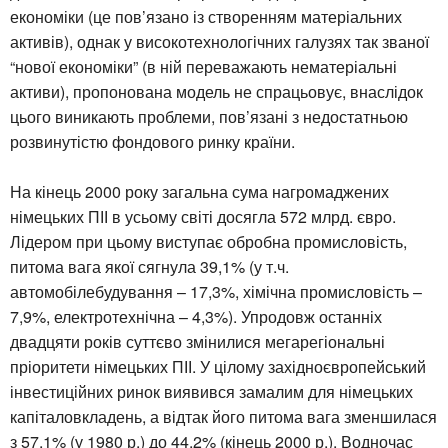
економіки (це пов’язано із створенням матеріальних
активів), однак у високотехнологічних галузях так званої
“нової економіки” (в ній переважають нематеріальні
активи), пропонована модель не спрацьовує, внаслідок
цього виникають проблеми, пов’язані з недостатньою
розвинутістю фондового ринку країни.
На кінець 2000 року загальна сума нагромаджених
німецьких ПІІ в усьому світі досягла 572 млрд. євро.
Лідером при цьому виступає обробна промисловість,
питома вага якої сягнула 39,1% (у т.ч.
автомобілебудування – 17,3%, хімічна промисловість –
7,9%, електротехнічна – 4,3%). Упродовж останніх
двадцяти років суттєво змінилися мегарегіональні
пріоритети німецьких ПІІ. У цілому західноєвропейський
інвестиційних ринок виявився замалим для німецьких
капіталовкладень, а відтак його питома вага зменшилася
з 57,1% (у 1980 р.) до 44,2% (кінець 2000 р.). Водночас