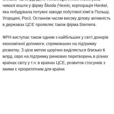
чималі кошти у фірму Škoda (Чехія), корпорація Henkel,
яка побудувала потужні заводи побутової хімії в Польщі,
Угорщині, Росії. Останнім часом високу ділову активність
в державах ЦСЄ проявляє також фірма Siemens.
ФРН виступає також одним з найбільших у світі донорів
економічної допомоги, спрямованих на підтримку
розвитку. З цією метою щорічно виділяється близько 6
млрд. євро на підтримку ринкових перетворень в різних
країнах світу у т.ч. в країнах ЦСЕ, розвиток стосунків з
якими є пріоритетним для країни.