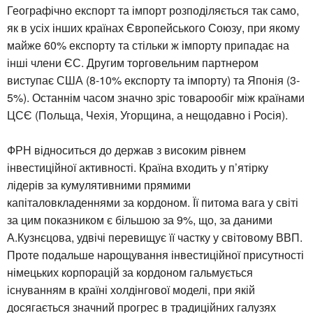
Географічно експорт та імпорт розподіляється так само,
як в усіх інших країнах Європейського Союзу, при якому
майже 60% експорту та стільки ж імпорту припадає на
інші члени ЄС. Другим торговельним партнером
виступає США (8-10% експорту та імпорту) та Японія (3-
5%). Останнім часом значно зріс товарообіг між країнами
ЦСЄ (Польща, Чехія, Угорщина, а нещодавно і Росія).
ФРН відноситься до держав з високим рівнем
інвестиційної активності. Країна входить у п’ятірку
лідерів за кумулятивними прямими
капіталовкладеннями за кордоном. Її питома вага у світі
за цим показником є більшою за 9%, що, за даними
А.Кузнєцова, удвічі перевищує її частку у світовому ВВП.
Проте подальше нарощування інвестиційної присутності
німецьких корпорацій за кордоном гальмується
існуванням в країні холдінгової моделі, при якій
досягається значний прогрес в традиційних галузях