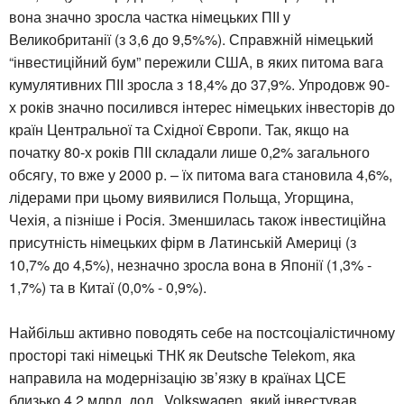
вона значно зросла частка німецьких ПІІ у
Великобританії (з 3,6 до 9,5%%). Справжній німецький
“інвестиційний бум” пережили США, в яких питома вага
кумулятивних ПІІ зросла з 18,4% до 37,9%. Упродовж 90-
х років значно посилився інтерес німецьких інвесторів до
країн Центральної та Східної Європи. Так, якщо на
початку 80-х років ПІІ складали лише 0,2% загального
обсягу, то вже у 2000 р. – їх питома вага становила 4,6%,
лідерами при цьому виявилися Польща, Угорщина,
Чехія, а пізніше і Росія. Зменшилась також інвестиційна
присутність німецьких фірм в Латинській Америці (з
10,7% до 4,5%), незначно зросла вона в Японії (1,3% -
1,7%) та в Китаї (0,0% - 0,9%).
Найбільш активно поводять себе на постсоціалістичному
просторі такі німецькі ТНК як Deutsche Telekom, яка
направила на модернізацію зв’язку в країнах ЦСЕ
близько 4,2 млрд. дол., Volkswagen, який інвестував