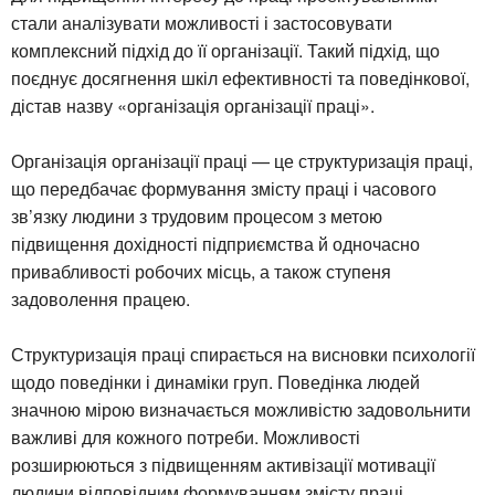
стали аналізувати можливості і застосовувати
комплексний підхід до її організації. Такий підхід, що
поєднує досягнення шкіл ефективності та поведінкової,
дістав назву «організація організації праці».
Організація організації праці — це структуризація праці,
що передбачає формування змісту праці і часового
зв’язку людини з трудовим процесом з метою
підвищення дохідності підприємства й одночасно
привабливості робочих місць, а також ступеня
задоволення працею.
Структуризація праці спирається на висновки психології
щодо поведінки і динаміки груп. Поведінка людей
значною мірою визначається можливістю задовольнити
важливі для кожного потреби. Можливості
розширюються з підвищенням активізації мотивації
людини відповідним формуванням змісту праці.