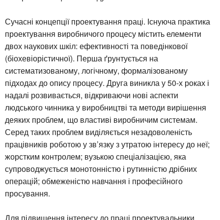
Сучасні концепції проектування праці. Існуюча практика
проектування виробничого процесу містить елементи
двох наукових шкіл: ефективності та поведінкової
(біохевіорістичної). Перша ґрунтується на
систематизованому, логічному, формалізованому
підходах до опису процесу. Друга виникла у 50-х роках і
надалі розвивається, відкриваючи нові аспекти
людського чинника у виробництві та методи вирішення
деяких проблем, що властиві виробничим системам.
Серед таких проблем виділяється незадоволеність
працівників роботою у зв’язку з утратою інтересу до неї;
жорстким контролем; вузькою спеціалізацією, яка
супроводжується монотонністю і рутинністю дрібних
операцій; обмеженістю навчання і професійного
просування.
Для підвищення інтересу до праці проектувальники