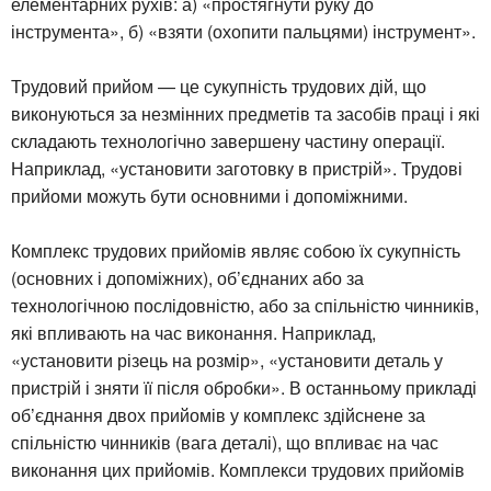
елементарних рухів: а) «простягнути руку до
інструмента», б) «взяти (охопити пальцями) інструмент».
Трудовий прийом — це сукупність трудових дій, що
виконуються за незмінних предметів та засобів праці і які
складають технологічно завершену частину операції.
Наприклад, «установити заготовку в пристрій». Трудові
прийоми можуть бути основними і допоміжними.
Комплекс трудових прийомів являє собою їх сукупність
(основних і допоміжних), об’єднаних або за
технологічною послідовністю, або за спільністю чинників,
які впливають на час виконання. Наприклад,
«установити різець на розмір», «установити деталь у
пристрій і зняти її після обробки». В останньому прикладі
об’єднання двох прийомів у комплекс здійснене за
спільністю чинників (вага деталі), що впливає на час
виконання цих прийомів. Комплекси трудових прийомів