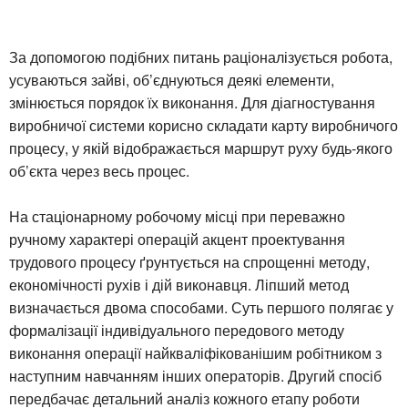
За допомогою подібних питань раціоналізується робота,
усуваються зайві, об’єднуються деякі елементи,
змінюється порядок їх виконання. Для діагностування
виробничої системи корисно складати карту виробничого
процесу, у якій відображається маршрут руху будь-якого
об’єкта через весь процес.
На стаціонарному робочому місці при переважно
ручному характері операцій акцент проектування
трудового процесу ґрунтується на спрощенні методу,
економічності рухів і дій виконавця. Ліпший метод
визначається двома способами. Суть першого полягає у
формалізації індивідуального передового методу
виконання операції найкваліфікованішим робітником з
наступним навчанням інших операторів. Другий спосіб
передбачає детальний аналіз кожного етапу роботи