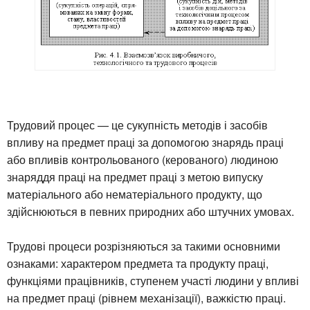
Трудовий процес — це сукупність методів і засобів
впливу на предмет праці за допомогою знарядь праці
або впливів контрольованого (керованого) людиною
знаряддя праці на предмет праці з метою випуску
матеріального або нематеріального продукту, що
здійснюються в певних природних або штучних умовах.
Трудові процеси розрізняються за такими основними
ознаками: характером предмета та продукту праці,
функціями працівників, ступенем участі людини у впливі
на предмет праці (рівнем механізації), важкістю праці.