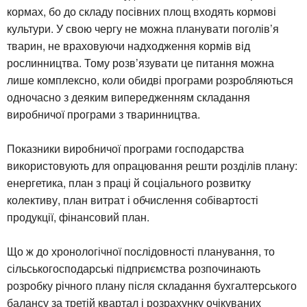
кормах, бо до складу посівних площ входять кормові
культури. У свою чергу не можна планувати поголів’я
тварин, не враховуючи надходження кормів від
рослинництва. Тому розв’язувати це питання можна
лише комплексно, коли обидві програми розробляються
одночасно з деяким випередженням складання
виробничої програми з тваринництва.
Показники виробничої програми господарства
використовують для опрацювання решти розділів плану:
енергетика, план з праці й соціального розвитку
колективу, план витрат і обчислення собівартості
продукції, фінансовий план.
Що ж до хронологічної послідовності планування, то
сільськогосподарські підприємства розпочинають
розробку річного плану після складання бухгалтерського
балансу за третій квартал і розрахунку очікуваних