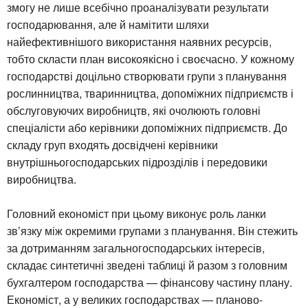
змогу не лише всебічно проаналізувати результати
господарювання, але й намітити шляхи
найефективнішого використання наявних ресурсів,
тобто скласти план високоякісно і своєчасно. У кожному
господарстві доцільно створювати групи з планування
рослинництва, тваринництва, допоміжних підприємств і
обслуговуючих виробництв, які очолюють головні
спеціалісти або керівники допоміжних підприємств. До
складу груп входять досвідчені керівники
внутрішньогосподарських підрозділів і передовики
виробництва.
Головний економіст при цьому виконує роль ланки
зв’язку між окремими групами з планування. Він стежить
за дотриманням загальногосподарських інтересів,
складає синтетичні зведені таблиці й разом з головним
бухгалтером господарства — фінансову частину плану.
Економіст, а у великих господарствах — планово-