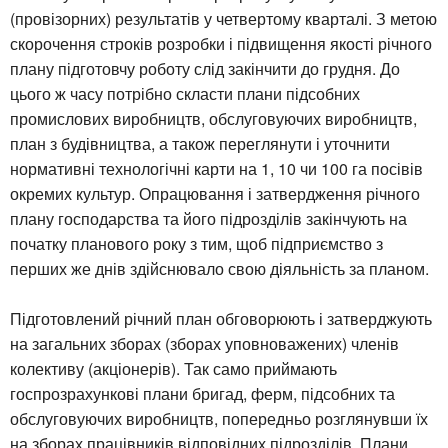
(провізорних) результатів у четвертому кварталі. З метою
скорочення строків розробки і підвищення якості річного
плану підготовчу роботу слід закінчити до грудня. До
цього ж часу потрібно скласти плани підсобних
промислових виробництв, обслуговуючих виробництв,
план з будівництва, а також переглянути і уточнити
нормативні технологічні карти на 1, 10 чи 100 га посівів
окремих культур. Опрацювання і затвердження річного
плану господарства та його підрозділів закінчують на
початку планового року з тим, щоб підприємство з
перших же днів здійснювало свою діяльність за планом.
Підготовлений річний план обговорюють і затверджують
на загальних зборах (зборах уповноважених) членів
колективу (акціонерів). Так само приймають
госпрозрахункові плани бригад, ферм, підсобних та
обслуговуючих виробництв, попередньо розглянувши їх
на зборах працівників відповідних підрозділів. Плани