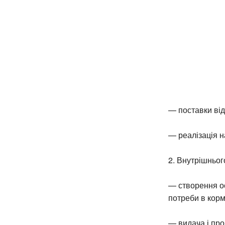
— поставки від
— реалізація н
2. Внутрішньог
— створення ос
потреби в корм
— видача і про