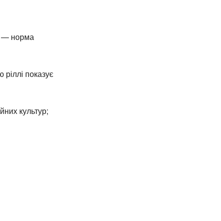
в — норма
 ріллі показує
йних культур;