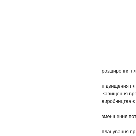
розширення пл
підвищення пла
Завищення вро
виробництва є
зменшення потр
планування при