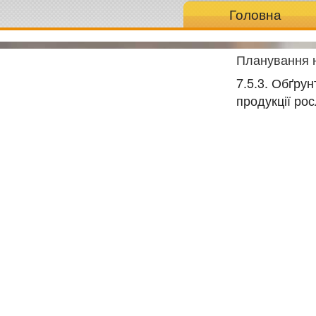
Головна
Планування н
7.5.3. Обґру
продукції ро