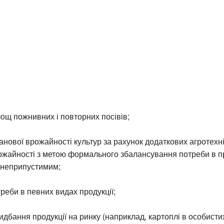
ощ пожнивних і повторних посівів;
нової врожайності культур за рахунок додаткових агротехні
жайності з метою формального збалансування потреби в пр
 неприпустимим;
еби в певних видах продукції;
дбання продукції на ринку (наприклад, картоплі в особисти