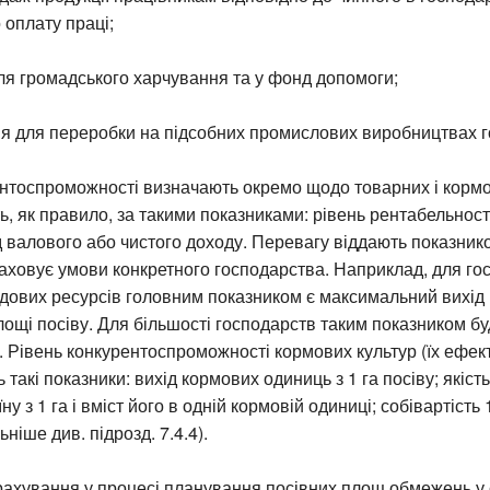
оплату праці;
ля громадського харчування та у фонд допомоги;
я для переробки на підсобних промислових виробництвах г
нтоспроможності визначають окремо щодо товарних і кормо
, як правило, за такими показниками: рівень рентабельнос
ід валового або чистого доходу. Перевагу віддають показнико
ховує умови конкретного господарства. Наприклад, для го
дових ресурсів головним показником є максимальний вихід
площі посіву. Для більшості господарств таким показником 
. Рівень конкурентоспроможності кормових культур (їх ефект
такі показники: вихід кормових одиниць з 1 га посіву; якість
у з 1 га і вміст його в одній кормовій одиниці; собівартість
ніше див. підрозд. 7.4.4).
рахування у процесі планування посівних площ обмежень у 