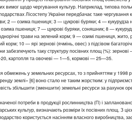
ких вимог щодо чергування культур. Наприклад, типова поль
сподарствах Лісостепу України передбачає таке чергування к
ави; 2 — озима пшениця; 3 — цукрові буряки; 4 — кукурудза 
— озима пшениця; 7 — цукрові буряки, соняшник; 8 — кукурудз
однорічні трави на зелений корм; 9 — озимі пшениця, жито, р
й корм; 10 — ярі зернові (ячмінь, овес) з підсівом багаторіч
іни забезпечують таку структуру посівних площ (%): зернові
—20, картопля та овочеві — 1—5, кормові — 25—35.
я обмежень у земельних ресурсах, то з прийняттям у 1998 р
ренду землі» [6] воно стало не таким жорстким: у підприємс
ість збільшити (зменшити) земельні ресурси за рахунок оре
наченої потреби в продукції рослинництва (П) і запланован
арських культур, визначають розміри їх посівних площ. З ці
сподарство користується насінням власного виробництва, з