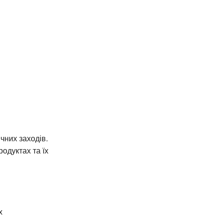
чних заходів.
одуктах та їх
х