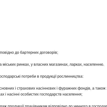
повідно до бартерних договорів;
а міських ринках, у власних магазинах, ларках, населенню.
осподарські потреби в продукції рослинництва:
новних і страхових насіннєвих і фуражних фондів, а також
ах і насінні особистих господарств населення;
даж продукції працівникам відповідно до чинного в господа