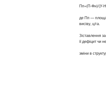
Пп=(П-Фн)/(У-Н
де Пп — площа 
висіву, ц/га.
Зіставлення за
її дефіцит чи 
зміни в структ