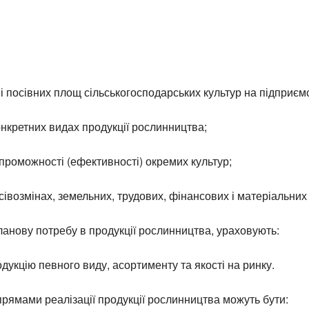
 посівних площ сільськогосподарських культур на підприємс
нкретних видах продукції рослинництва;
роможності (ефективності) окремих культур;
івозмінах, земельних, трудових, фінансових і матеріальних
анову потребу в продукції рослинництва, ураховують:
одукцію певного виду, асортименту та якості на ринку.
ямами реалізації продукції рослинництва можуть бути: