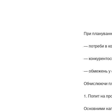
При плануванні
— потреби в ко
— конкурентосп
— обмежень у с
Обчислюючи пл
1. Попит на пр
Основними напр