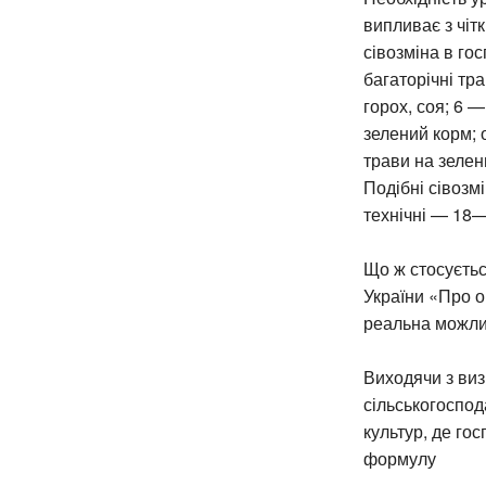
випливає з чіт
сівозміна в го
багаторічні тр
горох, соя; 6 
зелений корм; 
трави на зелени
Подібні сівозм
технічні — 18
Що ж стосуєтьс
України «Про о
реальна можлив
Виходячи з виз
сільськогоспод
культур, де го
формулу