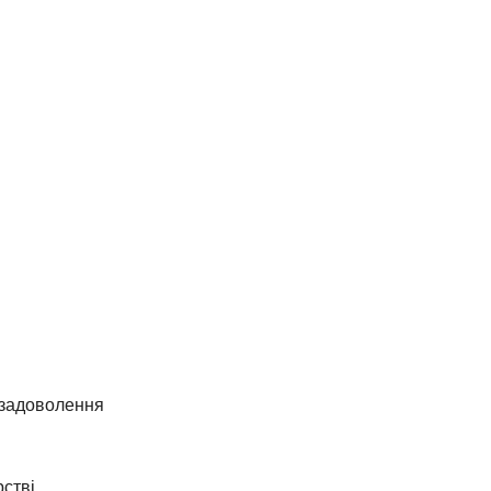
 задоволення
рстві