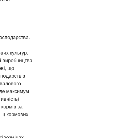
осподарства.
вих культур.
ті виробництва
ві, що
сподарств з
 валового
буде максимум
ивність)
 кормів за
 1 ц кормових
сівозмінах