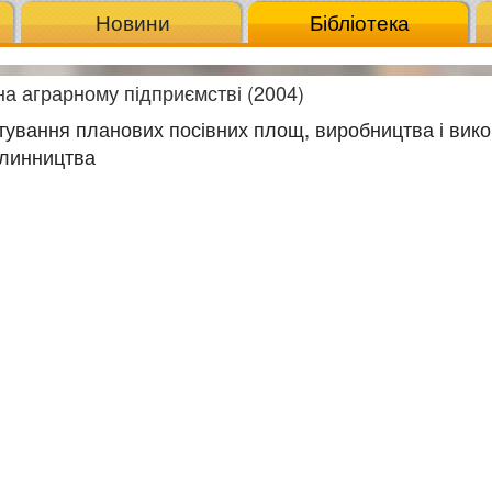
Новини
Бібліотека
а аграрному підприємстві (2004)
нтування планових посівних площ, виробництва і вик
слинництва