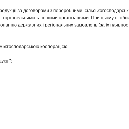
родукції за договорами з переробними, сільськогосподарськ
, торговельними та іншими організаціями. При цьому особл
онанню державних і регіональних замовлень (за їх наявност
 міжгосподарською кооперацією;
укції;