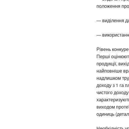
положення про 
— виділення д
— використанн
Рівень конкуре
Перші оцінюють
продукції, вих
найповніше вра
надлишком тру
доходу з 1 га 
чистого доходу
характеризують 
виходом протеїн
одиниць (деталь
Необхідність у