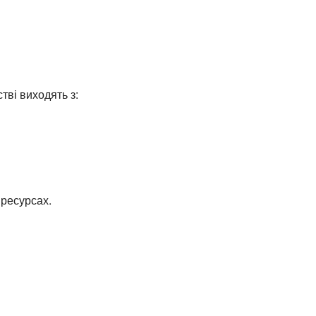
тві виходять з:
 ресурсах.