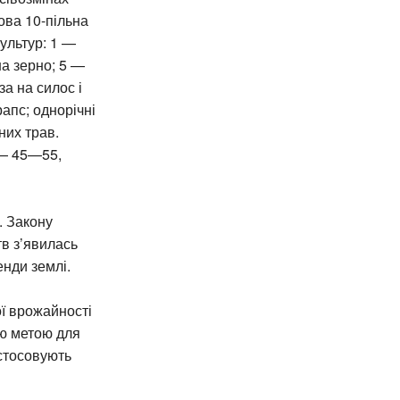
ова 10-пільна
ультур: 1 —
на зерно; 5 —
а на силос і
апс; однорічні
них трав.
 — 45—55,
. Закону
тв з’явилась
нди землі.
ої врожайності
єю метою для
астосовують