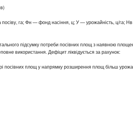
в)
посіву, га; Фн — фонд насіння, ц; У — урожайність, ц/га; Н
гального підсумку потреби посівних площ з наявною площею
неповне використання. Дефіцит ліквідується за рахунок:
урі посівних площ у напрямку розширення площ більш урожа