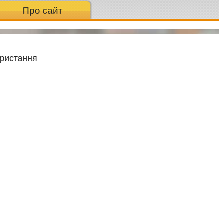
Про сайт
ористання