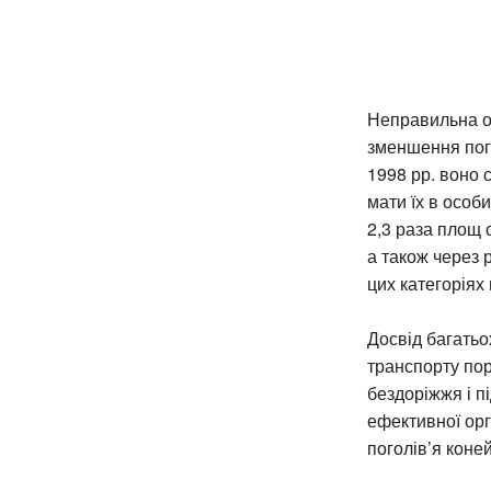
Неправильна оц
зменшення пого
1998 рр. воно с
мати їх в особ
2,3 раза площ 
а також через 
цих категоріях
Досвід багатьо
транспорту пор
бездоріжжя і п
ефективної орг
поголів’я коне