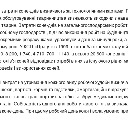
 затрати коне-днів визначають за технологічними картами. 
на обслуговуванні тваринництва визначають виходячи з нав
’я тварин. Затрати коне-днів на загальногосподарських робот
собному господарстві, під час виконання робіт на будівницт
окремими розрахунками, ураховуючи дані за минулі роки, а
ому році. У КСП «Праця» в 1999 р. потреба окремих галузей
0, 8 200, 1 740, 4 710, 700 і 1 140, а всього 20 600 коне-днів
голів’я коней відповідає потребі в них за існуючого рівня м
цесів і використання коней.
 витрат на утримання кожного виду робочої худоби визнача
онюхів, вартість кормів та підстилки, амортизаційні відрахув
монт стаєнь, транспортних засобів та збруї, медикаменти, к
 та ін. Собівартість одного дня роботи живого тягла визнач
 коне-день. При цьому робочий день коня і вола умовно пр