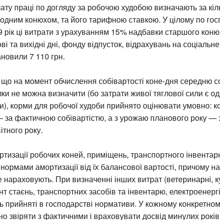
ату праці по догляду за робочою худобою визначають за кіл
 одним конюхом, та його тарифною ставкою. У цілому по гос
 рік ці витрати з урахуванням 15% надбавки старшого коню
ові та вихідні дні, фонду відпусток, відрахувань на соціальн
ановили 7 110 грн.
м, що на момент обчислення собівартості коне-дня середню с
лки не можна визначити (бо затрати живої тяглової сили є од
и), корми для робочої худоби прийнято оцінювати умовно: к
— за фактичною собівартістю, а з урожаю планового року —
ітного року.
ртизації робочих коней, приміщень, транспортного інвентарю
нормами амортизації від їх балансової вартості, причому на
 нараховують. При визначенні інших витрат (ветеринарні, к
т стаєнь, транспортних засобів та інвентарю, електроенергі
 прийняті в господарстві нормативи. У кожному конкретном
но звіряти з фактичними і враховувати досвід минулих років