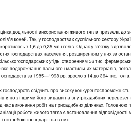
інка доцільності використання живого тягла призвела до з
лів’я коней. Так, у господарствах суспільного сектору Укра
коротилось з 1,6 до 0,35 млн голів. Однак у зв’язку з дозволо
истих господарствах населення, розширенням у них за останн
сільськогосподарських угідь, створенням 36 тис. фермерськ
різке подорожчання пального і мастильних матеріалів, поголі
 господарств за 1985—1998 рр. зросло з 14 до 364 тис. голів.
х господарств свідчить про високу конкурентоспроможність
івняно з іншими його видами на внутрісадибних перевезенн
ід час виконання робіт на присадибних ділянках. Головною
анізації роботи живого тягла є встановлення відповідності 
й і потребою господарства в них.