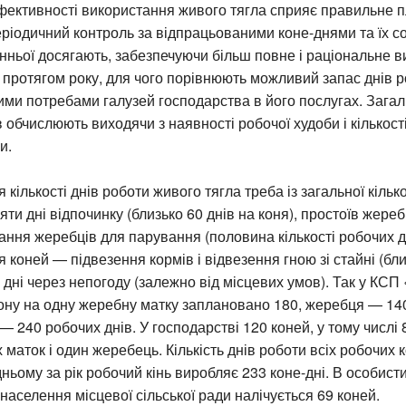
ективності використання живого тягла сприяє правильне 
еріодичний контроль за відпрацьованими коне-днями та їх со
ньої досягають, забезпечуючи більш повне і раціональне 
 протягом року, для чого порівнюють можливий запас днів 
ими потребами галузей господарства в його послугах. Загал
в обчислюють виходячи з наявності робочої худоби і кількості
и.
 кількості днів роботи живого тягла треба із загальної кіль
няти дні відпочинку (близько 60 днів на коня), простоїв жере
тання жеребців для парування (половина кількості робочих дн
 коней — підвезення кормів і відвезення гною зі стайні (близ
 дні через непогоду (залежно від місцевих умов). Так у КС
ону на одну жеребну матку заплановано 180, жеребця — 140
— 240 робочих днів. У господарстві 120 коней, у тому числі 8
 маток і один жеребець. Кількість днів роботи всіх робочих 
дньому за рік робочий кінь виробляє 233 коне-дні. В особист
населення місцевої сільської ради налічується 69 коней.