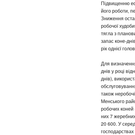
Підвищенню еф
його роботи, п
Зниження остан
робочої худоби
тягла з планов
запас коне-дні
рік однієї голов
Для визначення
днів у році від
днів), викорис
обслуговування
також неробочі
Менського рай
робочих коней 
них 7 жеребних
20 600. У сере
господарствах 