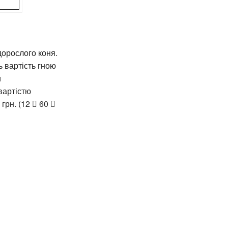
дорослого коня.
ь вартість гною
и
вартістю
рн. (12  60 