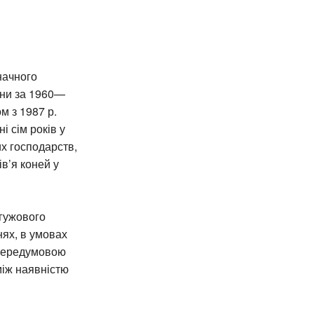
начного
їни за 1960—
м з 1987 р.
і сім років у
их господарств,
в’я коней у
 гужового
ях, в умовах
 передумовою
між наявністю